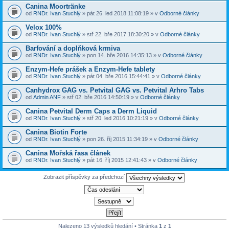
Canina Moortränke
od
RNDr. Ivan Stuchlý
» pát 26. led 2018 11:08:19 » v
Odborné články
Velox 100%
od
RNDr. Ivan Stuchlý
» stř 22. bře 2017 18:30:20 » v
Odborné články
Barfování a doplňková krmiva
od
RNDr. Ivan Stuchlý
» pon 14. bře 2016 14:35:13 » v
Odborné články
Enzym-Hefe prášek a Enzym-Hefe tablety
od
RNDr. Ivan Stuchlý
» pát 04. bře 2016 15:44:41 » v
Odborné články
Canhydrox GAG vs. Petvital GAG vs. Petvital Arhro Tabs
od
Admin ANF
» stř 02. bře 2016 14:50:19 » v
Odborné články
Canina Petvital Derm Caps a Derm Liquid
od
RNDr. Ivan Stuchlý
» stř 20. led 2016 10:21:19 » v
Odborné články
Canina Biotin Forte
od
RNDr. Ivan Stuchlý
» pon 26. říj 2015 11:34:19 » v
Odborné články
Canina Mořská řasa článek
od
RNDr. Ivan Stuchlý
» pát 16. říj 2015 12:41:43 » v
Odborné články
Zobrazit příspěvky za předchozí
Nalezeno 13 výsledků hledání • Stránka
1
z
1