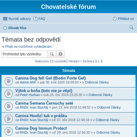
Chovatelské fórum
Rychlé odkazy
FAQ
Přihlásit se
Obsah fóra
led
Témata bez odpovědí
at
Přejít na rozšířené vyhledávání
Nalezeno 13 výsledků hledání • Stránka
1
z
1
Témata
Canina Dog fell Gel (Biotin Forte Gel)
od
Admin ANF
» pát 30. kvě 2025 16:09:03 » v
Odborné články
Výtok u koňa (toto nie je vtip!)
od
Peter Hurban
» sob 15. čer 2019 23:25:35 » v
Odborné články
Canina Semena Černuchy seté
od
RNDr. Ivan Stuchlý
» pon 19. bře 2018 11:48:52 » v
Odborné články
Canina Hovězí tuk v prášku
od
RNDr. Ivan Stuchlý
» stř 07. bře 2018 12:48:10 » v
Odborné články
Canina Dog Immun Protect
od
RNDr. Ivan Stuchlý
» stř 28. úno 2018 12:56:30 » v
Odborné články