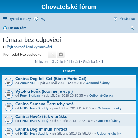
Chovatelské fórum
Rychlé odkazy
FAQ
Přihlásit se
Obsah fóra
led
Témata bez odpovědí
at
Přejít na rozšířené vyhledávání
Nalezeno 13 výsledků hledání • Stránka
1
z
1
Témata
Canina Dog fell Gel (Biotin Forte Gel)
od
Admin ANF
» pát 30. kvě 2025 16:09:03 » v
Odborné články
Výtok u koňa (toto nie je vtip!)
od
Peter Hurban
» sob 15. čer 2019 23:25:35 » v
Odborné články
Canina Semena Černuchy seté
od
RNDr. Ivan Stuchlý
» pon 19. bře 2018 11:48:52 » v
Odborné články
Canina Hovězí tuk v prášku
od
RNDr. Ivan Stuchlý
» stř 07. bře 2018 12:48:10 » v
Odborné články
Canina Dog Immun Protect
od
RNDr. Ivan Stuchlý
» stř 28. úno 2018 12:56:30 » v
Odborné články