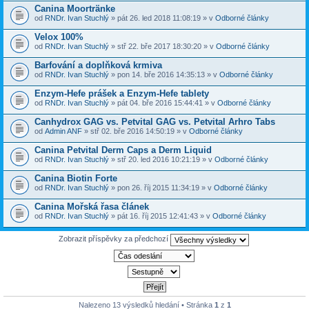
Canina Moortränke
od
RNDr. Ivan Stuchlý
» pát 26. led 2018 11:08:19 » v
Odborné články
Velox 100%
od
RNDr. Ivan Stuchlý
» stř 22. bře 2017 18:30:20 » v
Odborné články
Barfování a doplňková krmiva
od
RNDr. Ivan Stuchlý
» pon 14. bře 2016 14:35:13 » v
Odborné články
Enzym-Hefe prášek a Enzym-Hefe tablety
od
RNDr. Ivan Stuchlý
» pát 04. bře 2016 15:44:41 » v
Odborné články
Canhydrox GAG vs. Petvital GAG vs. Petvital Arhro Tabs
od
Admin ANF
» stř 02. bře 2016 14:50:19 » v
Odborné články
Canina Petvital Derm Caps a Derm Liquid
od
RNDr. Ivan Stuchlý
» stř 20. led 2016 10:21:19 » v
Odborné články
Canina Biotin Forte
od
RNDr. Ivan Stuchlý
» pon 26. říj 2015 11:34:19 » v
Odborné články
Canina Mořská řasa článek
od
RNDr. Ivan Stuchlý
» pát 16. říj 2015 12:41:43 » v
Odborné články
Zobrazit příspěvky za předchozí
Nalezeno 13 výsledků hledání • Stránka
1
z
1