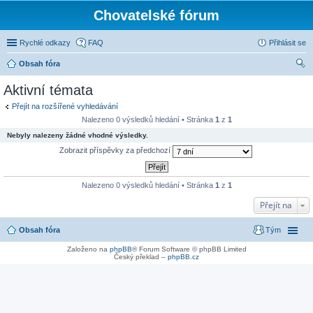
Chovatelské fórum
Rychlé odkazy
FAQ
Přihlásit se
Obsah fóra
led
Aktivní témata
at
Přejít na rozšířené vyhledávání
Nalezeno 0 výsledků hledání • Stránka
1
z
1
Nebyly nalezeny žádné vhodné výsledky.
Zobrazit příspěvky za předchozí
Nalezeno 0 výsledků hledání • Stránka
1
z
1
Přejít na
Obsah fóra
Tým
Založeno na
phpBB
® Forum Software © phpBB Limited
Český překlad –
phpBB.cz