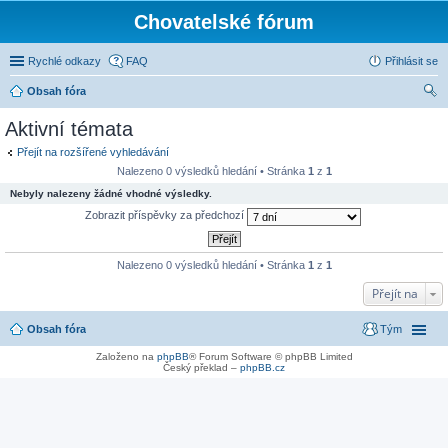
Chovatelské fórum
Rychlé odkazy
FAQ
Přihlásit se
Obsah fóra
led
Aktivní témata
at
Přejít na rozšířené vyhledávání
Nalezeno 0 výsledků hledání • Stránka
1
z
1
Nebyly nalezeny žádné vhodné výsledky.
Zobrazit příspěvky za předchozí
Nalezeno 0 výsledků hledání • Stránka
1
z
1
Přejít na
Obsah fóra
Tým
Založeno na
phpBB
® Forum Software © phpBB Limited
Český překlad –
phpBB.cz