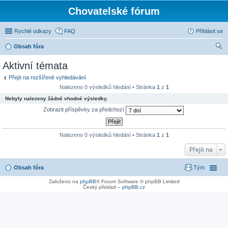
Chovatelské fórum
Rychlé odkazy
FAQ
Přihlásit se
Obsah fóra
led
Aktivní témata
at
Přejít na rozšířené vyhledávání
Nalezeno 0 výsledků hledání • Stránka
1
z
1
Nebyly nalezeny žádné vhodné výsledky.
Zobrazit příspěvky za předchozí
Nalezeno 0 výsledků hledání • Stránka
1
z
1
Přejít na
Obsah fóra
Tým
Založeno na
phpBB
® Forum Software © phpBB Limited
Český překlad –
phpBB.cz