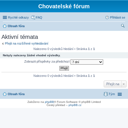
Chovatelské fórum
Rychlé odkazy
FAQ
Přihlásit se
Obsah fóra
led
Aktivní témata
at
Přejít na rozšířené vyhledávání
Nalezeno 0 výsledků hledání • Stránka
1
z
1
Nebyly nalezeny žádné vhodné výsledky.
Zobrazit příspěvky za předchozí
Nalezeno 0 výsledků hledání • Stránka
1
z
1
Přejít na
Obsah fóra
Tým
Založeno na
phpBB
® Forum Software © phpBB Limited
Český překlad –
phpBB.cz