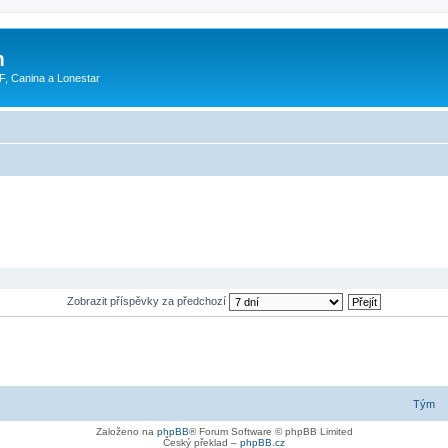
m
F, Canina a Lonestar
Zobrazit příspěvky za předchozí
Tým
Založeno na
phpBB
® Forum Software © phpBB Limited
Český překlad –
phpBB.cz