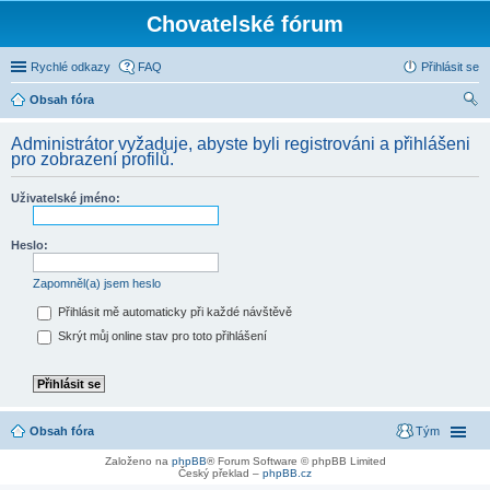
Chovatelské fórum
Rychlé odkazy
FAQ
Přihlásit se
Obsah fóra
led
Administrátor vyžaduje, abyste byli registrováni a přihlášeni
at
pro zobrazení profilů.
Uživatelské jméno:
Heslo:
Zapomněl(a) jsem heslo
Přihlásit mě automaticky při každé návštěvě
Skrýt můj online stav pro toto přihlášení
Obsah fóra
Tým
Založeno na
phpBB
® Forum Software © phpBB Limited
Český překlad –
phpBB.cz