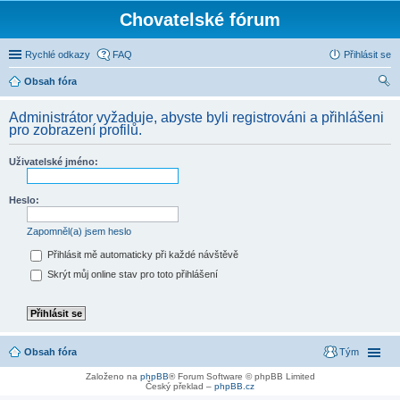
Chovatelské fórum
Rychlé odkazy
FAQ
Přihlásit se
Obsah fóra
led
Administrátor vyžaduje, abyste byli registrováni a přihlášeni
at
pro zobrazení profilů.
Uživatelské jméno:
Heslo:
Zapomněl(a) jsem heslo
Přihlásit mě automaticky při každé návštěvě
Skrýt můj online stav pro toto přihlášení
Obsah fóra
Tým
Založeno na
phpBB
® Forum Software © phpBB Limited
Český překlad –
phpBB.cz