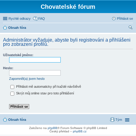
Chovatelské fórum
Rychlé odkazy
FAQ
Přihlásit se
Obsah fóra
led
Administrátor vyžaduje, abyste byli registrováni a přihlášeni
at
pro zobrazení profilů.
Uživatelské jméno:
Heslo:
Zapomněl(a) jsem heslo
Přihlásit mě automaticky při každé návštěvě
Skrýt můj online stav pro toto přihlášení
Obsah fóra
Tým
Založeno na
phpBB
® Forum Software © phpBB Limited
Český překlad –
phpBB.cz