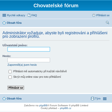
Chovatelské fórum
Rychlé odkazy
FAQ
Přihlásit se
Obsah fóra
led
Administrátor vyžaduje, abyste byli registrováni a přihlášeni
at
pro zobrazení profilů.
Uživatelské jméno:
Heslo:
Zapomněl(a) jsem heslo
Přihlásit mě automaticky při každé návštěvě
Skrýt můj online stav pro toto přihlášení
Obsah fóra
Tým
Založeno na
phpBB
® Forum Software © phpBB Limited
Český překlad –
phpBB.cz