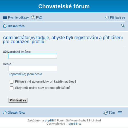
Chovatelské fórum
Rychlé odkazy
FAQ
Přihlásit se
Obsah fóra
led
Administrátor vyžaduje, abyste byli registrováni a přihlášeni
at
pro zobrazení profilů.
Uživatelské jméno:
Heslo:
Zapomněl(a) jsem heslo
Přihlásit mě automaticky při každé návštěvě
Skrýt můj online stav pro toto přihlášení
Obsah fóra
Tým
Založeno na
phpBB
® Forum Software © phpBB Limited
Český překlad –
phpBB.cz