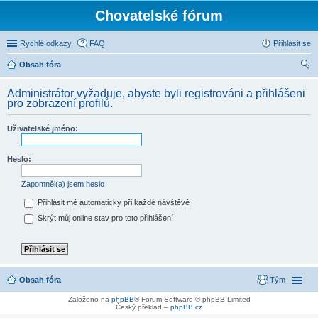
Chovatelské fórum
Rychlé odkazy
FAQ
Přihlásit se
Obsah fóra
led
Administrátor vyžaduje, abyste byli registrováni a přihlášeni
at
pro zobrazení profilů.
Uživatelské jméno:
Heslo:
Zapomněl(a) jsem heslo
Přihlásit mě automaticky při každé návštěvě
Skrýt můj online stav pro toto přihlášení
Obsah fóra
Tým
Založeno na
phpBB
® Forum Software © phpBB Limited
Český překlad –
phpBB.cz