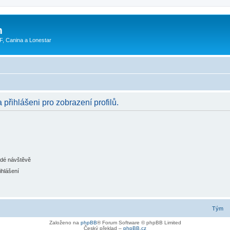
m
F, Canina a Lonestar
 přihlášeni pro zobrazení profilů.
ždé návštěvě
ihlášení
Tým
Založeno na
phpBB
® Forum Software © phpBB Limited
Český překlad –
phpBB.cz