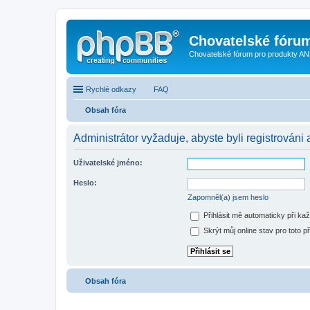
Chovatelské fóru
Chovatelské fórum pro produkty AN
Rychlé odkazy
FAQ
Obsah fóra
Administrátor vyžaduje, abyste byli registrováni a
Uživatelské jméno:
Heslo:
Zapomněl(a) jsem heslo
Přihlásit mě automaticky při ka
Skrýt můj online stav pro toto př
Obsah fóra