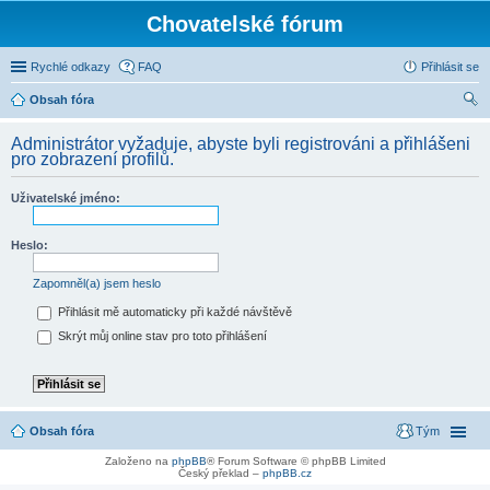
Chovatelské fórum
Rychlé odkazy
FAQ
Přihlásit se
Obsah fóra
led
Administrátor vyžaduje, abyste byli registrováni a přihlášeni
at
pro zobrazení profilů.
Uživatelské jméno:
Heslo:
Zapomněl(a) jsem heslo
Přihlásit mě automaticky při každé návštěvě
Skrýt můj online stav pro toto přihlášení
Obsah fóra
Tým
Založeno na
phpBB
® Forum Software © phpBB Limited
Český překlad –
phpBB.cz