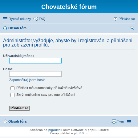
Chovatelské fórum
Rychlé odkazy
FAQ
Přihlásit se
Obsah fóra
led
Administrátor vyžaduje, abyste byli registrováni a přihlášeni
at
pro zobrazení profilů.
Uživatelské jméno:
Heslo:
Zapomněl(a) jsem heslo
Přihlásit mě automaticky při každé návštěvě
Skrýt můj online stav pro toto přihlášení
Obsah fóra
Tým
Založeno na
phpBB
® Forum Software © phpBB Limited
Český překlad –
phpBB.cz