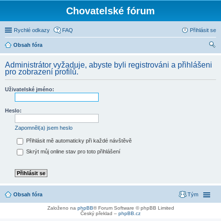
Chovatelské fórum
Rychlé odkazy
FAQ
Přihlásit se
Obsah fóra
led
Administrátor vyžaduje, abyste byli registrováni a přihlášeni
at
pro zobrazení profilů.
Uživatelské jméno:
Heslo:
Zapomněl(a) jsem heslo
Přihlásit mě automaticky při každé návštěvě
Skrýt můj online stav pro toto přihlášení
Obsah fóra
Tým
Založeno na
phpBB
® Forum Software © phpBB Limited
Český překlad –
phpBB.cz