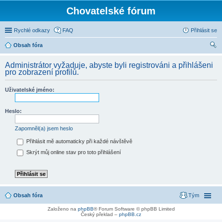
Chovatelské fórum
Rychlé odkazy
FAQ
Přihlásit se
Obsah fóra
led
Administrátor vyžaduje, abyste byli registrováni a přihlášeni
at
pro zobrazení profilů.
Uživatelské jméno:
Heslo:
Zapomněl(a) jsem heslo
Přihlásit mě automaticky při každé návštěvě
Skrýt můj online stav pro toto přihlášení
Obsah fóra
Tým
Založeno na
phpBB
® Forum Software © phpBB Limited
Český překlad –
phpBB.cz