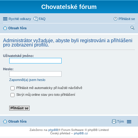
Chovatelské fórum
Rychlé odkazy
FAQ
Přihlásit se
Obsah fóra
led
Administrátor vyžaduje, abyste byli registrováni a přihlášeni
at
pro zobrazení profilů.
Uživatelské jméno:
Heslo:
Zapomněl(a) jsem heslo
Přihlásit mě automaticky při každé návštěvě
Skrýt můj online stav pro toto přihlášení
Obsah fóra
Tým
Založeno na
phpBB
® Forum Software © phpBB Limited
Český překlad –
phpBB.cz