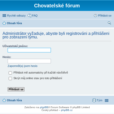
Chovatelské fórum
Rychlé odkazy
FAQ
Přihlásit se
Obsah fóra
led
Administrátor vyžaduje, abyste byli registrováni a přihlášeni
at
pro zobrazení týmu.
Uživatelské jméno:
Heslo:
Zapomněl(a) jsem heslo
Přihlásit mě automaticky při každé návštěvě
Skrýt můj online stav pro toto přihlášení
Obsah fóra
Tým
Založeno na
phpBB
® Forum Software © phpBB Limited
Český překlad –
phpBB.cz