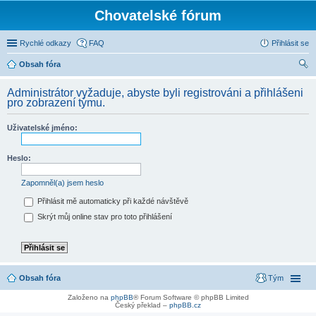
Chovatelské fórum
Rychlé odkazy
FAQ
Přihlásit se
Obsah fóra
led
Administrátor vyžaduje, abyste byli registrováni a přihlášeni
at
pro zobrazení týmu.
Uživatelské jméno:
Heslo:
Zapomněl(a) jsem heslo
Přihlásit mě automaticky při každé návštěvě
Skrýt můj online stav pro toto přihlášení
Obsah fóra
Tým
Založeno na
phpBB
® Forum Software © phpBB Limited
Český překlad –
phpBB.cz