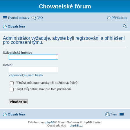
Chovatelské fórum
Rychlé odkazy
FAQ
Přihlásit se
Obsah fóra
led
Administrátor vyžaduje, abyste byli registrováni a přihlášeni
at
pro zobrazení týmu.
Uživatelské jméno:
Heslo:
Zapomněl(a) jsem heslo
Přihlásit mě automaticky při každé návštěvě
Skrýt můj online stav pro toto přihlášení
Obsah fóra
Tým
Založeno na
phpBB
® Forum Software © phpBB Limited
Český překlad –
phpBB.cz