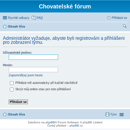
Chovatelské fórum
Rychlé odkazy
FAQ
Přihlásit se
Obsah fóra
led
Administrátor vyžaduje, abyste byli registrováni a přihlášeni
at
pro zobrazení týmu.
Uživatelské jméno:
Heslo:
Zapomněl(a) jsem heslo
Přihlásit mě automaticky při každé návštěvě
Skrýt můj online stav pro toto přihlášení
Obsah fóra
Tým
Založeno na
phpBB
® Forum Software © phpBB Limited
Český překlad –
phpBB.cz