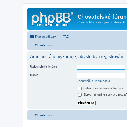
Chovatelské fóru
Chovatelské fórum pro produkty AN
Rychlé odkazy
FAQ
Obsah fóra
Administrátor vyžaduje, abyste byli registrováni 
Uživatelské jméno:
Heslo:
Zapomněl(a) jsem heslo
Přihlásit mě automaticky při ka
Skrýt můj online stav pro toto př
Obsah fóra