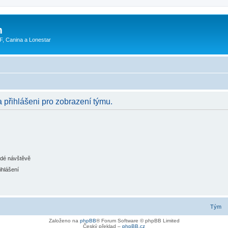
m
F, Canina a Lonestar
a přihlášeni pro zobrazení týmu.
ždé návštěvě
ihlášení
Tým
Založeno na
phpBB
® Forum Software © phpBB Limited
Český překlad –
phpBB.cz