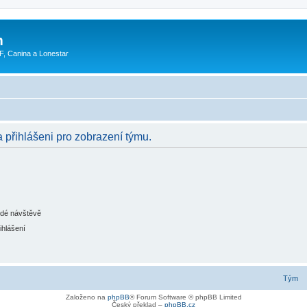
m
F, Canina a Lonestar
a přihlášeni pro zobrazení týmu.
ždé návštěvě
ihlášení
Tým
Založeno na
phpBB
® Forum Software © phpBB Limited
Český překlad –
phpBB.cz