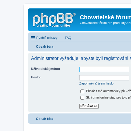
Chovatelské fóru
Chovatelské fórum pro produkty AN
Rychlé odkazy
FAQ
Obsah fóra
Administrátor vyžaduje, abyste byli registrováni 
Uživatelské jméno:
Heslo:
Zapomněl(a) jsem heslo
Přihlásit mě automaticky při ka
Skrýt můj online stav pro toto př
Obsah fóra