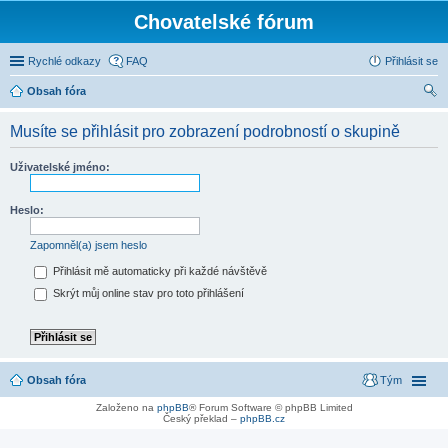
Chovatelské fórum
Rychlé odkazy
FAQ
Přihlásit se
Obsah fóra
led
Musíte se přihlásit pro zobrazení podrobností o skupině
at
Uživatelské jméno:
Heslo:
Zapomněl(a) jsem heslo
Přihlásit mě automaticky při každé návštěvě
Skrýt můj online stav pro toto přihlášení
Obsah fóra
Tým
Založeno na
phpBB
® Forum Software © phpBB Limited
Český překlad –
phpBB.cz