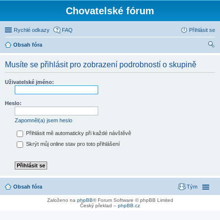
Chovatelské fórum
Rychlé odkazy
FAQ
Přihlásit se
Obsah fóra
led
Musíte se přihlásit pro zobrazení podrobností o skupině
at
Uživatelské jméno:
Heslo:
Zapomněl(a) jsem heslo
Přihlásit mě automaticky při každé návštěvě
Skrýt můj online stav pro toto přihlášení
Obsah fóra
Tým
Založeno na
phpBB
® Forum Software © phpBB Limited
Český překlad –
phpBB.cz