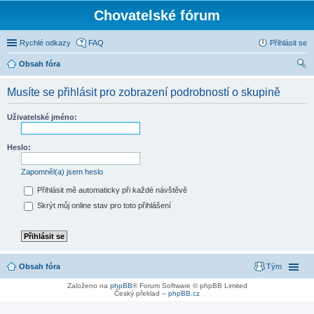
Chovatelské fórum
Rychlé odkazy
FAQ
Přihlásit se
Obsah fóra
led
Musíte se přihlásit pro zobrazení podrobností o skupině
at
Uživatelské jméno:
Heslo:
Zapomněl(a) jsem heslo
Přihlásit mě automaticky při každé návštěvě
Skrýt můj online stav pro toto přihlášení
Obsah fóra
Tým
Založeno na
phpBB
® Forum Software © phpBB Limited
Český překlad –
phpBB.cz