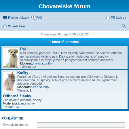
Chovatelské fórum
Rychlé odkazy
FAQ
Přihlásit se
Obsah fóra
led
Právě je pát 07. srp 2026 21:06:22
at
Odborná poradna
Psi
Náš odborný poradce RNDr. Ivan Stuchlý Vám poradí se všemi potížemi,
nemocemi pro Vašeho psa. Diskuze je moderovaná, příspěvky
schvalujeme a zveřejňujeme až po vypracovaní odborné odpovědi.
Moderátor:
ivan.stuchly
Témata:
92
Kočky
Poradíme Vám se všemi potížemi, nemocemi pro Vaší kočky. Diskuze je
moderovaná, příspěvky schvalujeme a zveřejňujeme až po vypracovaní
odborné odpovědi.
Moderátor:
ivan.stuchly
Témata:
1
Odborné články
Zde najdete odborné články
Moderátor:
ivan.stuchly
Témata:
13
PŘIHLÁSIT SE
Uživatelské jméno: