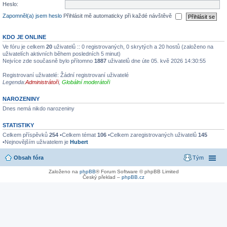
Heslo:
Zapomněl(a) jsem heslo
Přihlásit mě automaticky při každé návštěvě
KDO JE ONLINE
Ve fóru je celkem
20
uživatelů :: 0 registrovaných, 0 skrytých a 20 hostů (založeno na
uživatelích aktivních během posledních 5 minut)
Nejvíce zde současně bylo přítomno
1887
uživatelů dne úte 05. kvě 2026 14:30:55
Registrovaní uživatelé: Žádní registrovaní uživatelé
Legenda:
Administrátoři
,
Globální moderátoři
NAROZENINY
Dnes nemá nikdo narozeniny
STATISTIKY
Celkem příspěvků
254
•Celkem témat
106
•Celkem zaregistrovaných uživatelů
145
•Nejnovějším uživatelem je
Hubert
Obsah fóra
Tým
Založeno na
phpBB
® Forum Software © phpBB Limited
Český překlad –
phpBB.cz