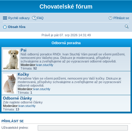
Chovatelské fórum
Rychlé odkazy
FAQ
Přihlásit se
Obsah fóra
led
Právě je pát 07. srp 2026 14:31:49
at
Odborná poradna
Psi
Náš odborný poradce RNDr. Ivan Stuchlý Vám poradí se všemi potížemi,
nemocemi pro Vašeho psa. Diskuze je moderovaná, příspěvky
schvalujeme a zveřejňujeme až po vypracovaní odborné odpovědi.
Moderátor:
ivan.stuchly
Témata:
92
Kočky
Poradíme Vám se všemi potížemi, nemocemi pro Vaší kočky. Diskuze je
moderovaná, příspěvky schvalujeme a zveřejňujeme až po vypracovaní
odborné odpovědi.
Moderátor:
ivan.stuchly
Témata:
1
Odborné články
Zde najdete odborné články
Moderátor:
ivan.stuchly
Témata:
13
PŘIHLÁSIT SE
Uživatelské jméno: