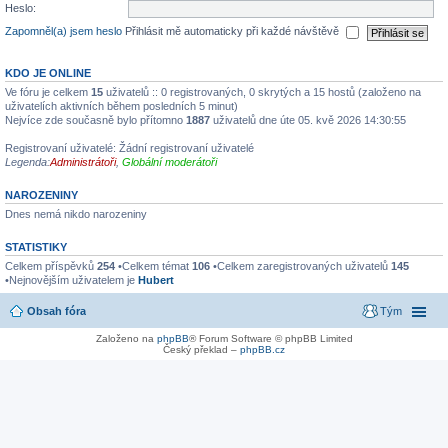
Heslo:
Zapomněl(a) jsem heslo
Přihlásit mě automaticky při každé návštěvě
KDO JE ONLINE
Ve fóru je celkem
15
uživatelů :: 0 registrovaných, 0 skrytých a 15 hostů (založeno na
uživatelích aktivních během posledních 5 minut)
Nejvíce zde současně bylo přítomno
1887
uživatelů dne úte 05. kvě 2026 14:30:55
Registrovaní uživatelé: Žádní registrovaní uživatelé
Legenda:
Administrátoři
,
Globální moderátoři
NAROZENINY
Dnes nemá nikdo narozeniny
STATISTIKY
Celkem příspěvků
254
•Celkem témat
106
•Celkem zaregistrovaných uživatelů
145
•Nejnovějším uživatelem je
Hubert
Obsah fóra
Tým
Založeno na
phpBB
® Forum Software © phpBB Limited
Český překlad –
phpBB.cz