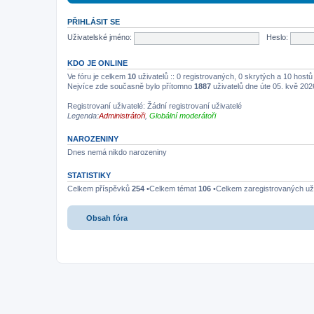
PŘIHLÁSIT SE
Uživatelské jméno:
Heslo:
KDO JE ONLINE
Ve fóru je celkem
10
uživatelů :: 0 registrovaných, 0 skrytých a 10 host
Nejvíce zde současně bylo přítomno
1887
uživatelů dne úte 05. kvě 202
Registrovaní uživatelé: Žádní registrovaní uživatelé
Legenda:
Administrátoři
,
Globální moderátoři
NAROZENINY
Dnes nemá nikdo narozeniny
STATISTIKY
Celkem příspěvků
254
•Celkem témat
106
•Celkem zaregistrovaných už
Obsah fóra