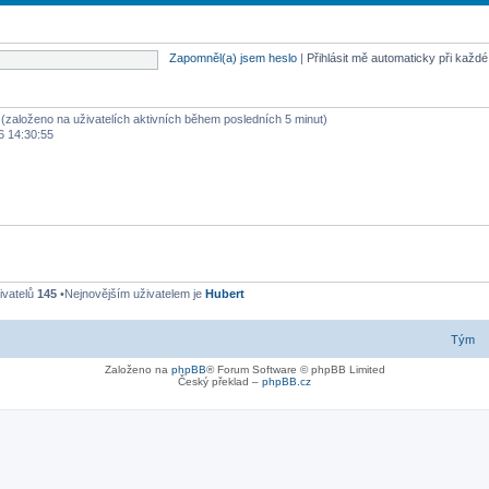
Zapomněl(a) jsem heslo
|
Přihlásit mě automaticky při každ
ů (založeno na uživatelích aktivních během posledních 5 minut)
6 14:30:55
ivatelů
145
•Nejnovějším uživatelem je
Hubert
Tým
Založeno na
phpBB
® Forum Software © phpBB Limited
Český překlad –
phpBB.cz