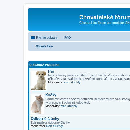
Chovatelské fóru
Chovatelské fórum pro produkty AN
Rychlé odkazy
FAQ
Obsah fóra
ODBORNÁ PORADNA
Psi
Náš odborný poradce RNDr. Ivan Stuchlý Vám poradí se 
příspěvky schvalujeme a zveřejňujeme až po vypracovan
Moderátor:
ivan.stuchly
Kočky
Poradíme Vám se všemi potížemi, nemocemi pro Vaší kočky
vypracovaní odborné odpovědi.
Moderátor:
ivan.stuchly
Odborné články
Zde najdete odborné články
Moderátor:
ivan.stuchly