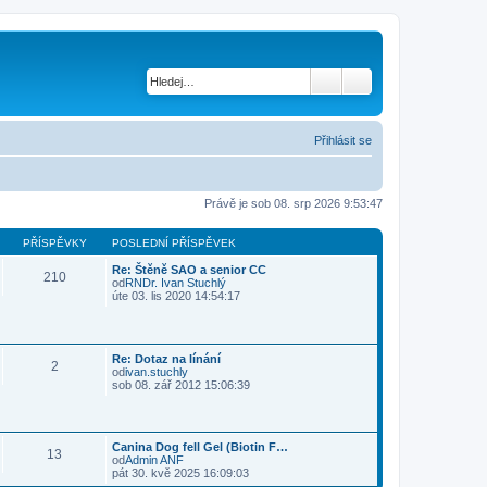
Přihlásit se
Právě je sob 08. srp 2026 9:53:47
PŘÍSPĚVKY
POSLEDNÍ PŘÍSPĚVEK
Re: Štěně SAO a senior CC
210
od
RNDr. Ivan Stuchlý
Z
úte 03. lis 2020 14:54:17
o
b
r
a
Re: Dotaz na línání
z
2
od
ivan.stuchly
i
Z
sob 08. zář 2012 15:06:39
t
o
p
b
o
r
s
a
l
Canina Dog fell Gel (Biotin F…
z
e
13
od
Admin ANF
i
d
Z
pát 30. kvě 2025 16:09:03
t
n
o