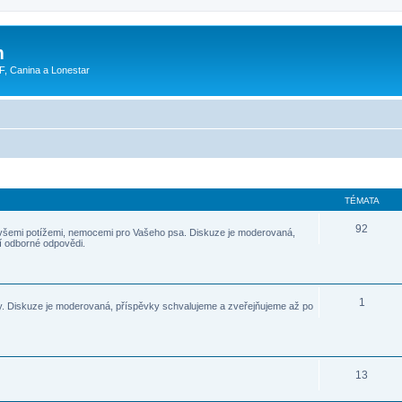
m
F, Canina a Lonestar
TÉMATA
92
všemi potížemi, nemocemi pro Vašeho psa. Diskuze je moderovaná,
í odborné odpovědi.
1
. Diskuze je moderovaná, příspěvky schvalujeme a zveřejňujeme až po
13