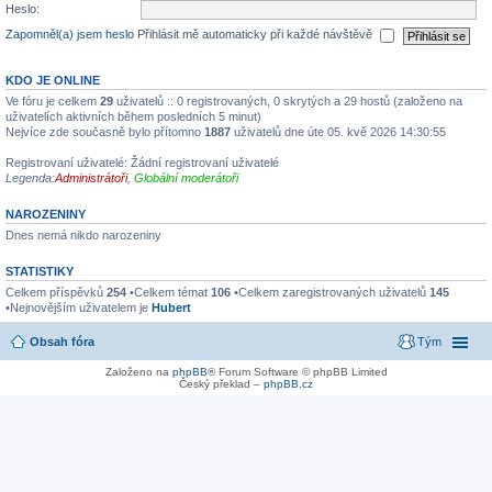
Heslo:
Zapomněl(a) jsem heslo
Přihlásit mě automaticky při každé návštěvě
KDO JE ONLINE
Ve fóru je celkem
29
uživatelů :: 0 registrovaných, 0 skrytých a 29 hostů (založeno na
uživatelích aktivních během posledních 5 minut)
Nejvíce zde současně bylo přítomno
1887
uživatelů dne úte 05. kvě 2026 14:30:55
Registrovaní uživatelé: Žádní registrovaní uživatelé
Legenda:
Administrátoři
,
Globální moderátoři
NAROZENINY
Dnes nemá nikdo narozeniny
STATISTIKY
Celkem příspěvků
254
•Celkem témat
106
•Celkem zaregistrovaných uživatelů
145
•Nejnovějším uživatelem je
Hubert
Obsah fóra
Tým
Založeno na
phpBB
® Forum Software © phpBB Limited
Český překlad –
phpBB.cz