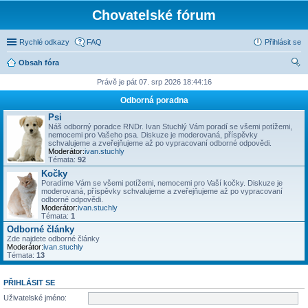
Chovatelské fórum
Rychlé odkazy
FAQ
Přihlásit se
Obsah fóra
led
Právě je pát 07. srp 2026 18:44:16
at
Odborná poradna
Psi
Náš odborný poradce RNDr. Ivan Stuchlý Vám poradí se všemi potížemi,
nemocemi pro Vašeho psa. Diskuze je moderovaná, příspěvky
schvalujeme a zveřejňujeme až po vypracovaní odborné odpovědi.
Moderátor:
ivan.stuchly
Témata:
92
Kočky
Poradíme Vám se všemi potížemi, nemocemi pro Vaší kočky. Diskuze je
moderovaná, příspěvky schvalujeme a zveřejňujeme až po vypracovaní
odborné odpovědi.
Moderátor:
ivan.stuchly
Témata:
1
Odborné články
Zde najdete odborné články
Moderátor:
ivan.stuchly
Témata:
13
PŘIHLÁSIT SE
Uživatelské jméno: