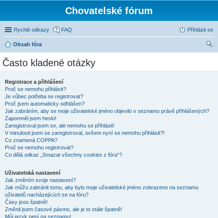
Chovatelské fórum
Rychlé odkazy
FAQ
Přihlásit se
Obsah fóra
led
Často kladené otázky
at
Registrace a přihlášení
Proč se nemohu přihlásit?
Je vůbec potřeba se registrovat?
Proč jsem automaticky odhlášen?
Jak zabráním, aby se moje uživatelské jméno objevilo v seznamu právě přihlášených?
Zapomněl jsem heslo!
Zaregistroval jsem se, ale nemohu se přihlásit!
V minulosti jsem se zaregistroval, ovšem nyní se nemohu přihlásit?!
Co znamená COPPA?
Proč se nemohu registrovat?
Co dělá odkaz „Smazat všechny cookies z fóra“?
Uživatelská nastavení
Jak změním svoje nastavení?
Jak můžu zabránit tomu, aby bylo moje uživatelské jméno zobrazeno na seznamu
uživatelů nacházejících se na fóru?
Časy jsou špatně!
Změnil jsem časové pásmo, ale je to stále špatně!
Můj jazyk není na seznamu!