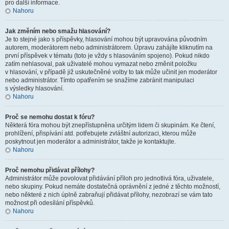
pro další informace.
Nahoru
Jak změním nebo smažu hlasování?
Je to stejné jako s příspěvky, hlasování mohou být upravována původním
autorem, moderátorem nebo administrátorem. Úpravu zahájíte kliknutím na
první příspěvek v tématu (toto je vždy s hlasováním spojeno). Pokud nikdo
zatím nehlasoval, pak uživatelé mohou vymazat nebo změnit položku
v hlasování, v případě již uskutečněné volby to tak může učinit jen moderátor
nebo administrátor. Tímto opatřením se snažíme zabránit manipulaci
s výsledky hlasování.
Nahoru
Proč se nemohu dostat k fóru?
Některá fóra mohou být znepřístupněna určitým lidem či skupinám. Ke čtení,
prohlížení, přispívání atd. potřebujete zvláštní autorizaci, kterou může
poskytnout jen moderátor a administrátor, takže je kontaktujte.
Nahoru
Proč nemohu přidávat přílohy?
Administrátor může povolovat přidávání příloh pro jednotlivá fóra, uživatele,
nebo skupiny. Pokud nemáte dostatečná oprávnění z jedné z těchto možností,
nebo některé z nich úplně zabraňují přidávat přílohy, nezobrazí se vám tato
možnost při odesílání příspěvků.
Nahoru