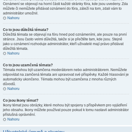
Oznámení se objevují na horní části každé stránky fóra, kde jsou uvedeny. Zda
můžete či nemůžete přidávat oznámení do fóra, záleží na tom, zdali vám to
administrátor umožnil.
Nahoru
Co to jsou důležitá témata?
Důležitá témata se objevují na fóru hned pod oznámeními, ale pouze na první
stránce. Jsou často velmi důležitá, takže si je přečtěte tam, kde jsou. Stejně
jako u oznámení rozhoduje administrátor, kteří uživatelé mají právo přidávat
důležitá témata.
Nahoru
Co to jsou uzamčená témata?
Témata mohou být uzamčena moderátorem nebo administrátorem. Nemůžete
odpovídat na zamčená témata ani upravovat své příspěvky. Každé hlasování je
automaticky ukončeno. Témata mohou být uzamčena z mnoha různých
důvodů.
Nahoru
Co jsou ikony témat?
Ikony témat jsou obrázky, které mohou být spojeny s příspěvkem pro vyjádření
jeho obsahu. Ikony můžete používat pouze pokud k tomu nastavil administrátor
příslušná oprávnění.
Nahoru