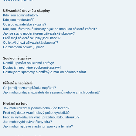
Uživatelské úrovně a skupiny
Kdo jsou administrátoři?
Kdo jsou moderátoři?
Co jsou uživatelské skupiny?
Kde jsou uživatelské skupiny a jak se mohu do některé zařadit?
Jak se stanu moderátorem uživatelské skupiny?
Proč mají některé skupiny jinou barvu?
Co je „Výchozí uživatelská skupina“?
Co znamená odkaz „Tým“?
Soukromé zprávy
Nemůžu posílat soukromé zprávy!
Dostávám nechtěné soukromé zprávy!
Dostal jsem spamový a obtížný e-mail od někoho z fóra!
Přátelé a nepřátelé
Co je můj seznam přátel a nepřátel?
Jak mohu přidávat uživatele do seznamů nebo je z nich odebírat?
Hledání na fóru
Jak mohu hledat v jednom nebo více fórech?
Proč můj dotaz vrací nulový počet výsledků?
Proč mi vyhledávání vrací prázdnou bílou stránku!?
Jak mohu vyhledávat členy fóra?
Jak mohu najít své vlastní příspěvky a témata?