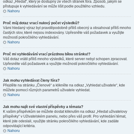
odkaz „Hledat“, který je dostupný ze všech stránek fóra. Způsob, jakým se
přistupuje k vyhledávání se může lišit podle použitého vzhledu.
Nahoru
Proč můj dotaz vrací nulový počet výsledků?
Vámi hledaný výraz byl pravděpodobně příliš obecný a obsahoval příliš mnoho
častých slov, které nejsou indexovány. Upřesněte váš požadavek a využijte
možností pokročilého vyhledávání.
Nahoru
Proč mi vyhledávání vrací prázdnou bílou stránku!?
Váš dotaz vrátil příliš mnoho výsledků, které server nebyl schopen zpracovat.
Upřesněte váš požadavek a využijte možností pokročilého vyhledávání.
Nahoru
Jak mohu vyhledávat členy fóra?
Přejděte na stránku „Členové“ a klikněte na odkaz „Vyhledat uživatele“, kde
můžete pomocí různých parametrů uživatele vyhledat.
Nahoru
Jak mohu najít své vlastní příspěvky a témata?
K vašim příspěvkům se můžete dostat kliknutím na odkaz „Hledat uživatelovy
příspěvky“ v Uživatelském panelu, nebo přes váš profil. Pro vyhledání témat,
které jste odeslali, využijte stránku pokročilého vyhledávání, kde zadáte
odpovídající kritéria.
Nahoru