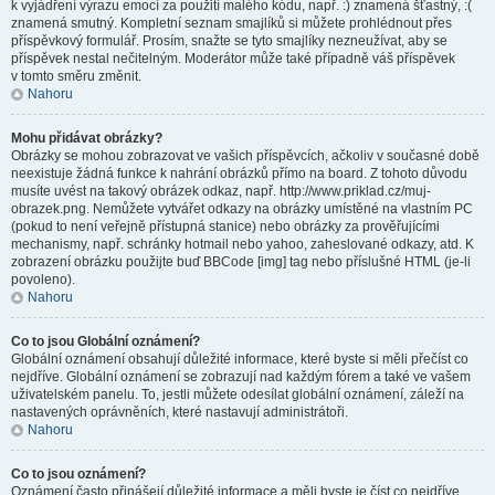
k vyjádření výrazu emocí za použití malého kódu, např. :) znamená šťastný, :(
znamená smutný. Kompletní seznam smajlíků si můžete prohlédnout přes
příspěvkový formulář. Prosím, snažte se tyto smajlíky nezneužívat, aby se
příspěvek nestal nečitelným. Moderátor může také případně váš příspěvek
v tomto směru změnit.
Nahoru
Mohu přidávat obrázky?
Obrázky se mohou zobrazovat ve vašich příspěvcích, ačkoliv v současné době
neexistuje žádná funkce k nahrání obrázků přímo na board. Z tohoto důvodu
musíte uvést na takový obrázek odkaz, např. http://www.priklad.cz/muj-
obrazek.png. Nemůžete vytvářet odkazy na obrázky umístěné na vlastním PC
(pokud to není veřejně přístupná stanice) nebo obrázky za prověřujícími
mechanismy, např. schránky hotmail nebo yahoo, zaheslované odkazy, atd. K
zobrazení obrázku použijte buď BBCode [img] tag nebo příslušné HTML (je-li
povoleno).
Nahoru
Co to jsou Globální oznámení?
Globální oznámení obsahují důležité informace, které byste si měli přečíst co
nejdříve. Globální oznámení se zobrazují nad každým fórem a také ve vašem
uživatelském panelu. To, jestli můžete odesílat globální oznámení, záleží na
nastavených oprávněních, které nastavují administrátoři.
Nahoru
Co to jsou oznámení?
Oznámení často přinášejí důležité informace a měli byste je číst co nejdříve.