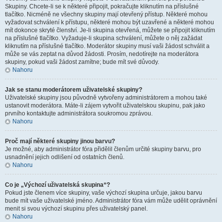
Skupiny. Chcete-li se k některé připojit, pokračujte kliknutím na příslušné
tlačítko. Nicméně ne všechny skupiny mají otevřený přístup. Některé mohou
vyžadovat schválení k přístupu, některé mohou být uzavřené a některé mohou
mít dokonce skryté členství. Je-li skupina otevřená, můžete se připojit kliknutím
na příslušné tlačítko. Vyžaduje-li skupina schválení, můžete o něj zažádat
kliknutím na příslušné tlačítko. Moderátor skupiny musí vaši žádost schválit a
může se vás zeptat na důvod žádosti. Prosím, nedotírejte na moderátora
skupiny, pokud vaši žádost zamítne; bude mít své důvody.
Nahoru
Jak se stanu moderátorem uživatelské skupiny?
Uživatelské skupiny jsou původně vytvořeny administrátorem a mohou také
ustanovit moderátora. Máte-li zájem vytvořit uživatelskou skupinu, pak jako
prvního kontaktujte administrátora soukromou zprávou.
Nahoru
Proč mají některé skupiny jinou barvu?
Je možné, aby administrátor fóra přidělil členům určité skupiny barvu, pro
usnadnění jejich odlišení od ostatních členů.
Nahoru
Co je „Výchozí uživatelská skupina“?
Pokud jste členem více skupiny, vaše výchozí skupina určuje, jakou barvu
bude mít vaše uživatelské jméno. Administrátor fóra vám může udělit oprávnění
menit si svou výchozí skupinu přes uživatelský panel.
Nahoru