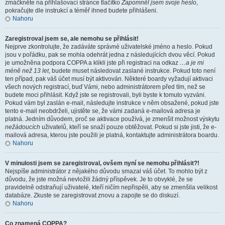
zmáčkněte na přihlašovací stránce tlačítko
Zapomněl jsem svoje heslo
,
pokračujte dle instrukcí a téměř ihned budete přihlášeni.
Nahoru
Zaregistroval jsem se, ale nemohu se přihlásit!
Nejprve zkontrolujte, že zadáváte správné uživatelské jméno a heslo. Pokud
jsou v pořádku, pak se mohla odehrát jedna z následujících dvou věcí. Pokud
je umožněna podpora COPPA a klikli jste při registraci na odkaz
…a je mi
méně než 13 let
, budete muset následovat zaslané instrukce. Pokud toto není
ten případ, pak váš účet musí být aktivován. Některé boardy vyžadují aktivaci
všech nových registrací, buď Vámi, nebo administrátorem před tím, než se
budete moci přihlásit. Když jste se registrovali, byli byste k tomuto vyzváni.
Pokud vám byl zaslán e-mail, následujte instrukce v něm obsažené, pokud jste
tento e-mail neobdrželi, ujistěte se, že vámi zadaná e-mailová adresa je
platná. Jedním důvodem, proč se aktivace používá, je zmenšit možnost výskytu
nežádoucích
uživatelů, kteří se snaží pouze obtěžovat. Pokud si jste jisti, že e-
mailová adresa, kterou jste použili je platná, kontaktujte administrátora boardu.
Nahoru
V minulosti jsem se zaregistroval, ovšem nyní se nemohu přihlásit?!
Nejspíše administrátor z nějakého důvodu smazal váš účet. To mohlo být z
důvodu, že jste možná nevložili žádný příspěvek. Je to obvyklé, že se
pravidelně odstraňují uživatelé, kteří ničím nepřispěli, aby se zmenšila velikost
databáze. Zkuste se zaregistrovat znovu a zapojte se do diskuzí.
Nahoru
Co znamená COPPA?