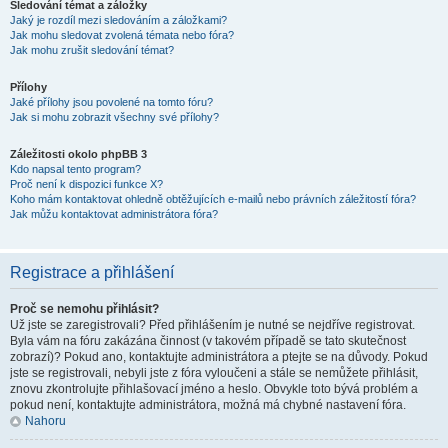
Sledování témat a záložky
Jaký je rozdíl mezi sledováním a záložkami?
Jak mohu sledovat zvolená témata nebo fóra?
Jak mohu zrušit sledování témat?
Přílohy
Jaké přílohy jsou povolené na tomto fóru?
Jak si mohu zobrazit všechny své přílohy?
Záležitosti okolo phpBB 3
Kdo napsal tento program?
Proč není k dispozici funkce X?
Koho mám kontaktovat ohledně obtěžujících e-mailů nebo právních záležitostí fóra?
Jak můžu kontaktovat administrátora fóra?
Registrace a přihlášení
Proč se nemohu přihlásit?
Už jste se zaregistrovali? Před přihlášením je nutné se nejdříve registrovat.
Byla vám na fóru zakázána činnost (v takovém případě se tato skutečnost
zobrazí)? Pokud ano, kontaktujte administrátora a ptejte se na důvody. Pokud
jste se registrovali, nebyli jste z fóra vyloučeni a stále se nemůžete přihlásit,
znovu zkontrolujte přihlašovací jméno a heslo. Obvykle toto bývá problém a
pokud není, kontaktujte administrátora, možná má chybné nastavení fóra.
Nahoru