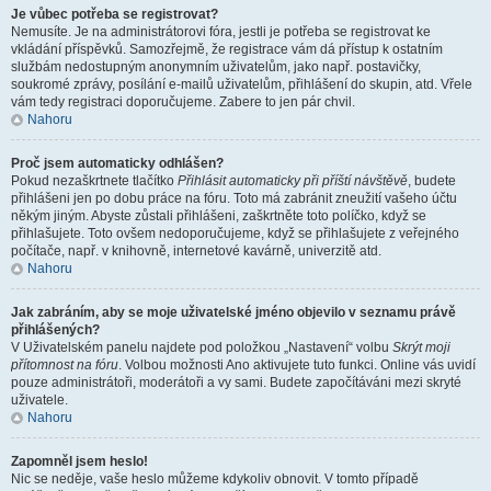
Je vůbec potřeba se registrovat?
Nemusíte. Je na administrátorovi fóra, jestli je potřeba se registrovat ke
vkládání příspěvků. Samozřejmě, že registrace vám dá přístup k ostatním
službám nedostupným anonymním uživatelům, jako např. postavičky,
soukromé zprávy, posílání e-mailů uživatelům, přihlášení do skupin, atd. Vřele
vám tedy registraci doporučujeme. Zabere to jen pár chvil.
Nahoru
Proč jsem automaticky odhlášen?
Pokud nezaškrtnete tlačítko
Přihlásit automaticky při příští návštěvě
, budete
přihlášeni jen po dobu práce na fóru. Toto má zabránit zneužití vašeho účtu
někým jiným. Abyste zůstali přihlášeni, zaškrtněte toto políčko, když se
přihlašujete. Toto ovšem nedoporučujeme, když se přihlašujete z veřejného
počítače, např. v knihovně, internetové kavárně, univerzitě atd.
Nahoru
Jak zabráním, aby se moje uživatelské jméno objevilo v seznamu právě
přihlášených?
V Uživatelském panelu najdete pod položkou „Nastavení“ volbu
Skrýt moji
přítomnost na fóru
. Volbou možnosti
Ano
aktivujete tuto funkci. Online vás uvidí
pouze administrátoři, moderátoři a vy sami. Budete započítáváni mezi skryté
uživatele.
Nahoru
Zapomněl jsem heslo!
Nic se neděje, vaše heslo můžeme kdykoliv obnovit. V tomto případě