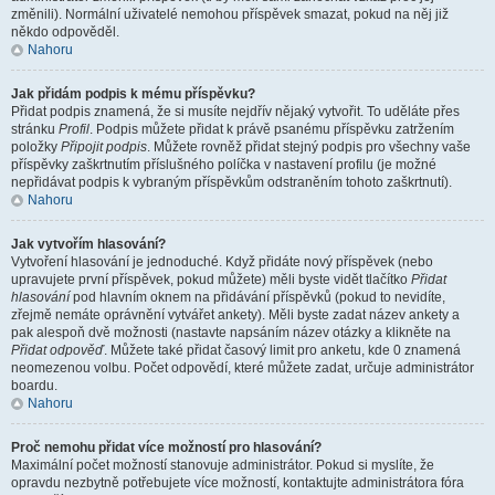
změnili). Normální uživatelé nemohou příspěvek smazat, pokud na něj již
někdo odpověděl.
Nahoru
Jak přidám podpis k mému příspěvku?
Přidat podpis znamená, že si musíte nejdřív nějaký vytvořit. To uděláte přes
stránku
Profil
. Podpis můžete přidat k právě psanému příspěvku zatržením
položky
Připojit podpis
. Můžete rovněž přidat stejný podpis pro všechny vaše
příspěvky zaškrtnutím příslušného políčka v nastavení profilu (je možné
nepřidávat podpis k vybraným příspěvkům odstraněním tohoto zaškrtnutí).
Nahoru
Jak vytvořím hlasování?
Vytvoření hlasování je jednoduché. Když přidáte nový příspěvek (nebo
upravujete první příspěvek, pokud můžete) měli byste vidět tlačítko
Přidat
hlasování
pod hlavním oknem na přidávání příspěvků (pokud to nevidíte,
zřejmě nemáte oprávnění vytvářet ankety). Měli byste zadat název ankety a
pak alespoň dvě možnosti (nastavte napsáním název otázky a klikněte na
Přidat odpověď
. Můžete také přidat časový limit pro anketu, kde 0 znamená
neomezenou volbu. Počet odpovědí, které můžete zadat, určuje administrátor
boardu.
Nahoru
Proč nemohu přidat více možností pro hlasování?
Maximální počet možností stanovuje administrátor. Pokud si myslíte, že
opravdu nezbytně potřebujete více možností, kontaktujte administrátora fóra