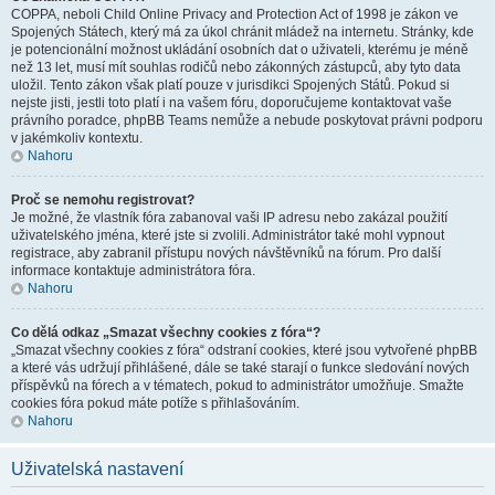
COPPA, neboli Child Online Privacy and Protection Act of 1998 je zákon ve
Spojených Státech, který má za úkol chránit mládež na internetu. Stránky, kde
je potencionální možnost ukládání osobních dat o uživateli, kterému je méně
než 13 let, musí mít souhlas rodičů nebo zákonných zástupců, aby tyto data
uložil. Tento zákon však platí pouze v jurisdikci Spojených Států. Pokud si
nejste jisti, jestli toto platí i na vašem fóru, doporučujeme kontaktovat vaše
právního poradce, phpBB Teams nemůže a nebude poskytovat právni podporu
v jakémkoliv kontextu.
Nahoru
Proč se nemohu registrovat?
Je možné, že vlastník fóra zabanoval vaši IP adresu nebo zakázal použití
uživatelského jména, které jste si zvolili. Administrátor také mohl vypnout
registrace, aby zabranil přístupu nových návštěvníků na fórum. Pro další
informace kontaktuje administrátora fóra.
Nahoru
Co dělá odkaz „Smazat všechny cookies z fóra“?
„Smazat všechny cookies z fóra“ odstraní cookies, které jsou vytvořené phpBB
a které vás udržují přihlášené, dále se také starají o funkce sledování nových
příspěvků na fórech a v tématech, pokud to administrátor umožňuje. Smažte
cookies fóra pokud máte potíže s přihlašováním.
Nahoru
Uživatelská nastavení