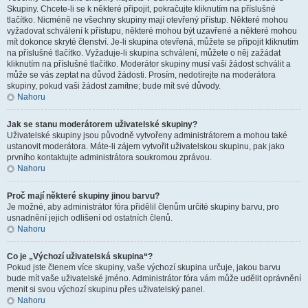
Skupiny. Chcete-li se k některé připojit, pokračujte kliknutím na příslušné
tlačítko. Nicméně ne všechny skupiny mají otevřený přístup. Některé mohou
vyžadovat schválení k přístupu, některé mohou být uzavřené a některé mohou
mít dokonce skryté členství. Je-li skupina otevřená, můžete se připojit kliknutím
na příslušné tlačítko. Vyžaduje-li skupina schválení, můžete o něj zažádat
kliknutím na příslušné tlačítko. Moderátor skupiny musí vaši žádost schválit a
může se vás zeptat na důvod žádosti. Prosím, nedotírejte na moderátora
skupiny, pokud vaši žádost zamítne; bude mít své důvody.
Nahoru
Jak se stanu moderátorem uživatelské skupiny?
Uživatelské skupiny jsou původně vytvořeny administrátorem a mohou také
ustanovit moderátora. Máte-li zájem vytvořit uživatelskou skupinu, pak jako
prvního kontaktujte administrátora soukromou zprávou.
Nahoru
Proč mají některé skupiny jinou barvu?
Je možné, aby administrátor fóra přidělil členům určité skupiny barvu, pro
usnadnění jejich odlišení od ostatních členů.
Nahoru
Co je „Výchozí uživatelská skupina“?
Pokud jste členem více skupiny, vaše výchozí skupina určuje, jakou barvu
bude mít vaše uživatelské jméno. Administrátor fóra vám může udělit oprávnění
menit si svou výchozí skupinu přes uživatelský panel.
Nahoru