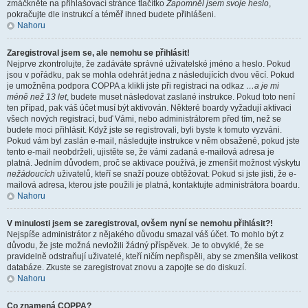
zmáčkněte na přihlašovací stránce tlačítko
Zapomněl jsem svoje heslo
,
pokračujte dle instrukcí a téměř ihned budete přihlášeni.
Nahoru
Zaregistroval jsem se, ale nemohu se přihlásit!
Nejprve zkontrolujte, že zadáváte správné uživatelské jméno a heslo. Pokud
jsou v pořádku, pak se mohla odehrát jedna z následujících dvou věcí. Pokud
je umožněna podpora COPPA a klikli jste při registraci na odkaz
…a je mi
méně než 13 let
, budete muset následovat zaslané instrukce. Pokud toto není
ten případ, pak váš účet musí být aktivován. Některé boardy vyžadují aktivaci
všech nových registrací, buď Vámi, nebo administrátorem před tím, než se
budete moci přihlásit. Když jste se registrovali, byli byste k tomuto vyzváni.
Pokud vám byl zaslán e-mail, následujte instrukce v něm obsažené, pokud jste
tento e-mail neobdrželi, ujistěte se, že vámi zadaná e-mailová adresa je
platná. Jedním důvodem, proč se aktivace používá, je zmenšit možnost výskytu
nežádoucích
uživatelů, kteří se snaží pouze obtěžovat. Pokud si jste jisti, že e-
mailová adresa, kterou jste použili je platná, kontaktujte administrátora boardu.
Nahoru
V minulosti jsem se zaregistroval, ovšem nyní se nemohu přihlásit?!
Nejspíše administrátor z nějakého důvodu smazal váš účet. To mohlo být z
důvodu, že jste možná nevložili žádný příspěvek. Je to obvyklé, že se
pravidelně odstraňují uživatelé, kteří ničím nepřispěli, aby se zmenšila velikost
databáze. Zkuste se zaregistrovat znovu a zapojte se do diskuzí.
Nahoru
Co znamená COPPA?