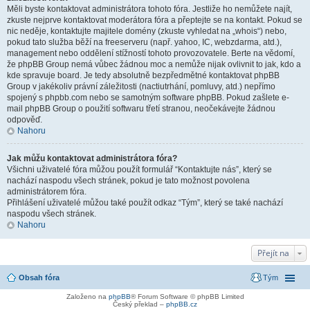
Měli byste kontaktovat administrátora tohoto fóra. Jestliže ho nemůžete najít,
zkuste nejprve kontaktovat moderátora fóra a přeptejte se na kontakt. Pokud se
nic neděje, kontaktujte majitele domény (zkuste vyhledat na „whois“) nebo,
pokud tato služba běží na freeserveru (např. yahoo, IC, webzdarma, atd.),
management nebo oddělení stížností tohoto provozovatele. Berte na vědomí,
že phpBB Group nemá vůbec žádnou moc a nemůže nijak ovlivnit to jak, kdo a
kde spravuje board. Je tedy absolutně bezpředmětné kontaktovat phpBB
Group v jakékoliv právní záležitosti (nactiutrhání, pomluvy, atd.) nepřímo
spojený s phpbb.com nebo se samotným software phpBB. Pokud zašlete e-
mail phpBB Group o použití softwaru třetí stranou, neočekávejte žádnou
odpověď.
Nahoru
Jak můžu kontaktovat administrátora fóra?
Všichni uživatelé fóra můžou použít formulář “Kontaktujte nás”, který se
nachází naspodu všech stránek, pokud je tato možnost povolena
administrátorem fóra.
Přihlášení uživatelé můžou také použít odkaz “Tým”, který se také nachází
naspodu všech stránek.
Nahoru
Přejít na
Obsah fóra
Tým
Založeno na
phpBB
® Forum Software © phpBB Limited
Český překlad –
phpBB.cz