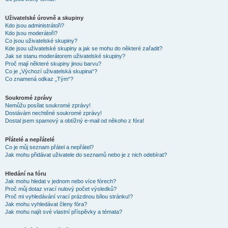
Uživatelské úrovně a skupiny
Kdo jsou administrátoři?
Kdo jsou moderátoři?
Co jsou uživatelské skupiny?
Kde jsou uživatelské skupiny a jak se mohu do některé zařadit?
Jak se stanu moderátorem uživatelské skupiny?
Proč mají některé skupiny jinou barvu?
Co je „Výchozí uživatelská skupina“?
Co znamená odkaz „Tým“?
Soukromé zprávy
Nemůžu posílat soukromé zprávy!
Dostávám nechtěné soukromé zprávy!
Dostal jsem spamový a obtížný e-mail od někoho z fóra!
Přátelé a nepřátelé
Co je můj seznam přátel a nepřátel?
Jak mohu přidávat uživatele do seznamů nebo je z nich odebírat?
Hledání na fóru
Jak mohu hledat v jednom nebo více fórech?
Proč můj dotaz vrací nulový počet výsledků?
Proč mi vyhledávání vrací prázdnou bílou stránku!?
Jak mohu vyhledávat členy fóra?
Jak mohu najít své vlastní příspěvky a témata?