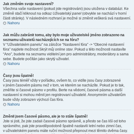
Jak změním svoje nastavení?
Všechna vaše nastavení (pokud jste registrováni) jsou uložena v databázi. Ke
změně stačí kliknout na odkaz
Uživatelský panel
(obvykle se nachází v horní
části stránky). V následném rozhraní je možné si změnit veškerá svá nastavení.
Nahoru
Jak můžu zabránit tomu, aby bylo moje uživatelské jméno zobrazeno na
seznamu uživatelů nacházejících se na fóru?
V “Uživatelském panelu” na záložce “Nastavení fóra” -> “Obecné nastavení
fóra” najdete možnost
Skrýt můj online stav
. Pokud u této možnosti nastavíte
“Ano”, budete na seznamu viditelní jen pro administrátory, moderátory a sama
sebe. Budete počítán jako skrytý uživatel.
Nahoru
Časy jsou špatně!
Časy jsou téměř vždy v pořádku, ovšem to, co vidíte jsou časy zobrazené
v jiném časovém pásmu než v tom, ve kterém se nacházíte. Pokud je to tak,
změňte si časové pásmo v profilu. Berte na vědomí, časové pásma a další
nastavení si mohou měnit jen registrovaní uživatelé. Anonymním uživatelům
bude vždy zobrazen výchozí čas fóra.
Nahoru
Změnil jsem časové pásmo, ale je to stále špatně!
Jste si jisti, že jste zadali časové pásmo správně, a přesto se čas liší od toho
správného, pak jste pravděpodobně špatně nastavili letní nebo zimní čas,
v uživatelském panelu máte ruční možnost přepnout mezi těmito dvěma časy.