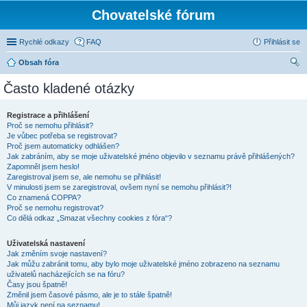
Chovatelské fórum
Rychlé odkazy
FAQ
Přihlásit se
Obsah fóra
led
Často kladené otázky
at
Registrace a přihlášení
Proč se nemohu přihlásit?
Je vůbec potřeba se registrovat?
Proč jsem automaticky odhlášen?
Jak zabráním, aby se moje uživatelské jméno objevilo v seznamu právě přihlášených?
Zapomněl jsem heslo!
Zaregistroval jsem se, ale nemohu se přihlásit!
V minulosti jsem se zaregistroval, ovšem nyní se nemohu přihlásit?!
Co znamená COPPA?
Proč se nemohu registrovat?
Co dělá odkaz „Smazat všechny cookies z fóra“?
Uživatelská nastavení
Jak změním svoje nastavení?
Jak můžu zabránit tomu, aby bylo moje uživatelské jméno zobrazeno na seznamu
uživatelů nacházejících se na fóru?
Časy jsou špatně!
Změnil jsem časové pásmo, ale je to stále špatně!
Můj jazyk není na seznamu!