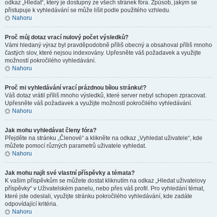
odkaz „Hledat“, který je dostupný ze všech stránek fóra. Způsob, jakým se
přistupuje k vyhledávání se může lišit podle použitého vzhledu.
Nahoru
Proč můj dotaz vrací nulový počet výsledků?
Vámi hledaný výraz byl pravděpodobně příliš obecný a obsahoval příliš mnoho
častých slov, které nejsou indexovány. Upřesněte váš požadavek a využijte
možností pokročilého vyhledávání.
Nahoru
Proč mi vyhledávání vrací prázdnou bílou stránku!?
Váš dotaz vrátil příliš mnoho výsledků, které server nebyl schopen zpracovat.
Upřesněte váš požadavek a využijte možností pokročilého vyhledávání.
Nahoru
Jak mohu vyhledávat členy fóra?
Přejděte na stránku „Členové“ a klikněte na odkaz „Vyhledat uživatele“, kde
můžete pomocí různých parametrů uživatele vyhledat.
Nahoru
Jak mohu najít své vlastní příspěvky a témata?
K vašim příspěvkům se můžete dostat kliknutím na odkaz „Hledat uživatelovy
příspěvky“ v Uživatelském panelu, nebo přes váš profil. Pro vyhledání témat,
které jste odeslali, využijte stránku pokročilého vyhledávání, kde zadáte
odpovídající kritéria.
Nahoru