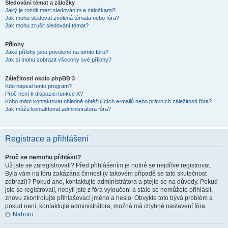
Sledování témat a záložky
Jaký je rozdíl mezi sledováním a záložkami?
Jak mohu sledovat zvolená témata nebo fóra?
Jak mohu zrušit sledování témat?
Přílohy
Jaké přílohy jsou povolené na tomto fóru?
Jak si mohu zobrazit všechny své přílohy?
Záležitosti okolo phpBB 3
Kdo napsal tento program?
Proč není k dispozici funkce X?
Koho mám kontaktovat ohledně obtěžujících e-mailů nebo právních záležitostí fóra?
Jak můžu kontaktovat administrátora fóra?
Registrace a přihlášení
Proč se nemohu přihlásit?
Už jste se zaregistrovali? Před přihlášením je nutné se nejdříve registrovat.
Byla vám na fóru zakázána činnost (v takovém případě se tato skutečnost
zobrazí)? Pokud ano, kontaktujte administrátora a ptejte se na důvody. Pokud
jste se registrovali, nebyli jste z fóra vyloučeni a stále se nemůžete přihlásit,
znovu zkontrolujte přihlašovací jméno a heslo. Obvykle toto bývá problém a
pokud není, kontaktujte administrátora, možná má chybné nastavení fóra.
Nahoru