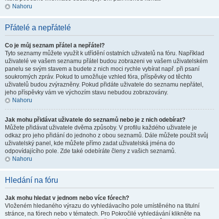
Nahoru
Přátelé a nepřátelé
Co je můj seznam přátel a nepřátel?
Tyto seznamy můžete využít k utřídění ostatních uživatelů na fóru. Například
uživatelé ve vašem seznamu přátel budou zobrazeni ve vašem uživatelském
panelu se svým stavem a budete z nich moci rychle vybírat např. při psaní
soukromých zpráv. Pokud to umožňuje vzhled fóra, příspěvky od těchto
uživatelů budou zvýrazněny. Pokud přidáte uživatele do seznamu nepřátel,
jeho příspěvky vám ve výchozím stavu nebudou zobrazovány.
Nahoru
Jak mohu přidávat uživatele do seznamů nebo je z nich odebírat?
Můžete přidávat uživatele dvěma způsoby. V profilu každého uživatele je
odkaz pro jeho přidání do jednoho z obou seznamů. Dále můžete použít svůj
uživatelský panel, kde můžete přímo zadat uživatelská jména do
odpovídajícího pole. Zde také odebíráte členy z vašich seznamů.
Nahoru
Hledání na fóru
Jak mohu hledat v jednom nebo více fórech?
Vloženém hledaného výrazu do vyhledávacího pole umístěného na titulní
stránce, na fórech nebo v tématech. Pro Pokročilé vyhledávání klikněte na