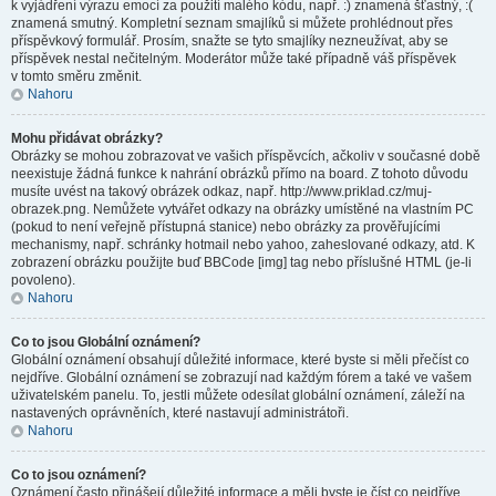
k vyjádření výrazu emocí za použití malého kódu, např. :) znamená šťastný, :(
znamená smutný. Kompletní seznam smajlíků si můžete prohlédnout přes
příspěvkový formulář. Prosím, snažte se tyto smajlíky nezneužívat, aby se
příspěvek nestal nečitelným. Moderátor může také případně váš příspěvek
v tomto směru změnit.
Nahoru
Mohu přidávat obrázky?
Obrázky se mohou zobrazovat ve vašich příspěvcích, ačkoliv v současné době
neexistuje žádná funkce k nahrání obrázků přímo na board. Z tohoto důvodu
musíte uvést na takový obrázek odkaz, např. http://www.priklad.cz/muj-
obrazek.png. Nemůžete vytvářet odkazy na obrázky umístěné na vlastním PC
(pokud to není veřejně přístupná stanice) nebo obrázky za prověřujícími
mechanismy, např. schránky hotmail nebo yahoo, zaheslované odkazy, atd. K
zobrazení obrázku použijte buď BBCode [img] tag nebo příslušné HTML (je-li
povoleno).
Nahoru
Co to jsou Globální oznámení?
Globální oznámení obsahují důležité informace, které byste si měli přečíst co
nejdříve. Globální oznámení se zobrazují nad každým fórem a také ve vašem
uživatelském panelu. To, jestli můžete odesílat globální oznámení, záleží na
nastavených oprávněních, které nastavují administrátoři.
Nahoru
Co to jsou oznámení?
Oznámení často přinášejí důležité informace a měli byste je číst co nejdříve.