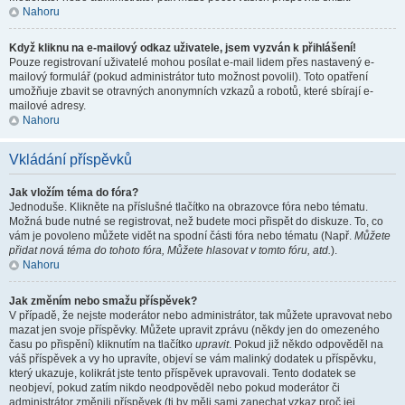
Nahoru
Když kliknu na e-mailový odkaz uživatele, jsem vyzván k přihlášení!
Pouze registrovaní uživatelé mohou posílat e-mail lidem přes nastavený e-
mailový formulář (pokud administrátor tuto možnost povolil). Toto opatření
umožňuje zbavit se otravných anonymních vzkazů a robotů, které sbírají e-
mailové adresy.
Nahoru
Vkládání příspěvků
Jak vložím téma do fóra?
Jednoduše. Klikněte na příslušné tlačítko na obrazovce fóra nebo tématu.
Možná bude nutné se registrovat, než budete moci přispět do diskuze. To, co
vám je povoleno můžete vidět na spodní části fóra nebo tématu (Např.
Můžete
přidat nová téma do tohoto fóra, Můžete hlasovat v tomto fóru, atd.
).
Nahoru
Jak změním nebo smažu příspěvek?
V případě, že nejste moderátor nebo administrátor, tak můžete upravovat nebo
mazat jen svoje příspěvky. Můžete upravit zprávu (někdy jen do omezeného
času po přispění) kliknutím na tlačítko
upravit
. Pokud již někdo odpověděl na
váš příspěvek a vy ho upravíte, objeví se vám malinký dodatek u příspěvku,
který ukazuje, kolikrát jste tento příspěvek upravovali. Tento dodatek se
neobjeví, pokud zatím nikdo neodpověděl nebo pokud moderátor či
administrátor změnili příspěvek (ti by měli sami zanechat vzkaz proč jej