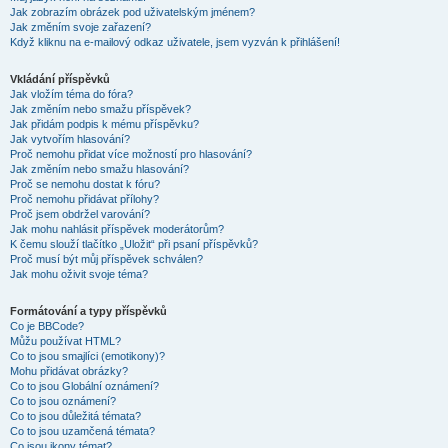
Jak zobrazím obrázek pod uživatelským jménem?
Jak změním svoje zařazení?
Když kliknu na e-mailový odkaz uživatele, jsem vyzván k přihlášení!
Vkládání příspěvků
Jak vložím téma do fóra?
Jak změním nebo smažu příspěvek?
Jak přidám podpis k mému příspěvku?
Jak vytvořím hlasování?
Proč nemohu přidat více možností pro hlasování?
Jak změním nebo smažu hlasování?
Proč se nemohu dostat k fóru?
Proč nemohu přidávat přílohy?
Proč jsem obdržel varování?
Jak mohu nahlásit příspěvek moderátorům?
K čemu slouží tlačítko „Uložit“ při psaní příspěvků?
Proč musí být můj příspěvek schválen?
Jak mohu oživit svoje téma?
Formátování a typy příspěvků
Co je BBCode?
Můžu používat HTML?
Co to jsou smajlíci (emotikony)?
Mohu přidávat obrázky?
Co to jsou Globální oznámení?
Co to jsou oznámení?
Co to jsou důležitá témata?
Co to jsou uzamčená témata?
Co jsou ikony témat?