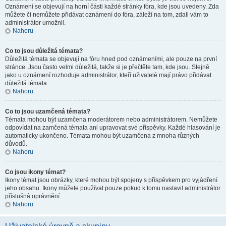
Oznámení se objevují na horní části každé stránky fóra, kde jsou uvedeny. Zda
můžete či nemůžete přidávat oznámení do fóra, záleží na tom, zdali vám to
administrátor umožnil.
Nahoru
Co to jsou důležitá témata?
Důležitá témata se objevují na fóru hned pod oznámeními, ale pouze na první
stránce. Jsou často velmi důležitá, takže si je přečtěte tam, kde jsou. Stejně
jako u oznámení rozhoduje administrátor, kteří uživatelé mají právo přidávat
důležitá témata.
Nahoru
Co to jsou uzamčená témata?
Témata mohou být uzamčena moderátorem nebo administrátorem. Nemůžete
odpovídat na zamčená témata ani upravovat své příspěvky. Každé hlasování je
automaticky ukončeno. Témata mohou být uzamčena z mnoha různých
důvodů.
Nahoru
Co jsou ikony témat?
Ikony témat jsou obrázky, které mohou být spojeny s příspěvkem pro vyjádření
jeho obsahu. Ikony můžete používat pouze pokud k tomu nastavil administrátor
příslušná oprávnění.
Nahoru