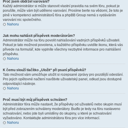
Proč jsem obdržel varování?
Každý administrátor si může stanovit vlastní pravidla na svém fóru, pokud je
porušíte, může vám být uděleno varování. Prosíme berte na vědomí, že toto je
plně v kompetenci administrátorů fóra a phpBB Group nemá s vydáváním
varování nic společného.
Nahoru
Jak mohu nahlásit příspěvek moderátorům?
Administrátor může na fóru povolit nahlašování vadných příspěvků uživateli.
Pokud je tato možnost povolena, u každého příspěvku uvidíte ikonu, která vás
přivede na formulář, kde vyplníte všechny nezbytné informace pro nahlášení
příspěvku.
Nahoru
K čemu slouží tlačítko „Uložit“ při psaní příspěvků?
Tato možnost vám umožňuje uložit si rozepsané zprávy pro pozdější odeslání.
Pro jejich opětovné načtení navštivte uživatelský panel, odkud jsou dostupné
odpovídající nástroje.
Nahoru
Proč musí být můj příspěvek schválen?
Administrátor fóra může nastavit, že příspěvky od uživatelů nebo skupin musí
být před zobrazením schváleny moderátory. Buďto je tedy na fóru nastaveno
schvalování, nebo jste byli umístěny do skupiny, u které je schvalování
vyžadováno. Kontaktujte administrátora fóra pro více informací.
Nahoru