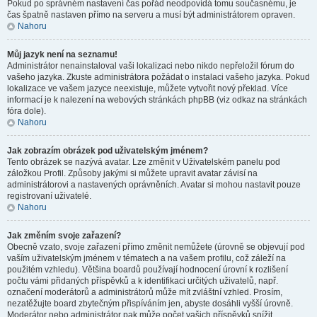
Pokud po správném nastavení čas pořád neodpovídá tomu současnému, je
čas špatně nastaven přímo na serveru a musí být administrátorem opraven.
Nahoru
Můj jazyk není na seznamu!
Administrátor nenainstaloval vaši lokalizaci nebo nikdo nepřeložil fórum do
vašeho jazyka. Zkuste administrátora požádat o instalaci vašeho jazyka. Pokud
lokalizace ve vašem jazyce neexistuje, můžete vytvořit nový překlad. Více
informací je k nalezení na webových stránkách phpBB (viz odkaz na stránkách
fóra dole).
Nahoru
Jak zobrazím obrázek pod uživatelským jménem?
Tento obrázek se nazývá avatar. Lze změnit v Uživatelském panelu pod
záložkou Profil. Způsoby jakými si můžete upravit avatar závisí na
administrátorovi a nastavených oprávněních. Avatar si mohou nastavit pouze
registrovaní uživatelé.
Nahoru
Jak změním svoje zařazení?
Obecně vzato, svoje zařazení přímo změnit nemůžete (úrovně se objevují pod
vaším uživatelským jménem v tématech a na vašem profilu, což záleží na
použitém vzhledu). Většina boardů používají hodnocení úrovní k rozlišení
počtu vámi přidaných příspěvků a k identifikaci určitých uživatelů, např.
označení moderátorů a administrátorů může mít zvláštní vzhled. Prosím,
nezatěžujte board zbytečným přispíváním jen, abyste dosáhli vyšší úrovně.
Moderátor nebo administrátor pak může počet vašich příspěvků snížit.