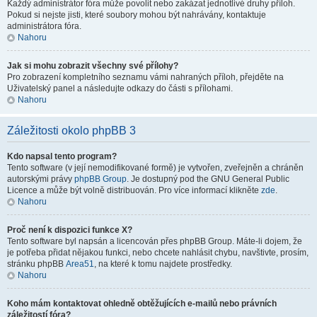
Každý administrátor fóra může povolit nebo zakázat jednotlivé druhy příloh.
Pokud si nejste jisti, které soubory mohou být nahrávány, kontaktuje
administrátora fóra.
Nahoru
Jak si mohu zobrazit všechny své přílohy?
Pro zobrazení kompletního seznamu vámi nahraných příloh, přejděte na
Uživatelský panel a následujte odkazy do části s přílohami.
Nahoru
Záležitosti okolo phpBB 3
Kdo napsal tento program?
Tento software (v její nemodifikované formě) je vytvořen, zveřejněn a chráněn
autorskými právy
phpBB Group
. Je dostupný pod the GNU General Public
Licence a může být volně distribuován. Pro více informací klikněte
zde
.
Nahoru
Proč není k dispozici funkce X?
Tento software byl napsán a licencován přes phpBB Group. Máte-li dojem, že
je potřeba přidat nějakou funkci, nebo chcete nahlásit chybu, navštivte, prosím,
stránku phpBB
Area51
, na které k tomu najdete prostředky.
Nahoru
Koho mám kontaktovat ohledně obtěžujících e-mailů nebo právních
záležitostí fóra?