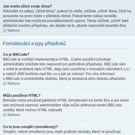
Jak mohu oživit svoje téma?
Kliknutím na odkaz „Oživit téma“, pokud ho vidíte, můžete „oživit“ téma, čímž ho
posunete na první místo v přehledu témat. Pokud tento odkaz nevidíte,
administrátor tuto možnost pravděpodobně vypnul. Téma můžete „oživit“ také
přidáním nového příspěvku, ale dbejte na to, abyste neporušili pravidla fóra.
Nahoru
Formátování a typy příspěvků
Co je BBCode?
BBCode je zvláštní implementace HTML. O jeho použití rozhoduje
administrátor (můžete toto nepovolit pro jednotlivé příspěvky). BBCode sám
o sobě je podobný stylu HTML, tagy jsou uzavřeny v hranatých závorkách [ a ]
a nabízí větší kontrolu nad tím, co a jak se zobrazí. Pro více informací
o BBCode si prohlédněte stránku, která je dostupná přes stránku přispívání.
Nahoru
Můžu používat HTML?
Bohužel nelze používat jakékoliv HTML formátování na tomto fóru a ani nelze
tuto možnost zapnout, administrátor však může definovat vlastní BBCode
značky, které mohou HTML nahradit.
Nahoru
Co to jsou smajlíci (emotikony)?
Smajlíci, neboli emotikony jsou malé grafické obrázky, které se používají