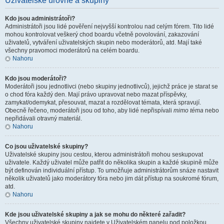
Uživatelské úrovně a skupiny
Kdo jsou administrátoři?
Administrátoři jsou lidé pověření nejvyšší kontrolou nad celým fórem. Tito lidé
mohou kontrolovat veškerý chod boardu včetně povolování, zakazování
uživatelů, vytváření uživatelských skupin nebo moderátorů, atd. Mají také
všechny pravomoci moderátorů na celém boardu.
Nahoru
Kdo jsou moderátoři?
Moderátoři jsou jednotlivci (nebo skupiny jednotlivců), jejichž práce je starat se
o chod fóra každý den. Mají právo upravovat nebo mazat příspěvky,
zamykat/odemykat, přesouvat, mazat a rozdělovat témata, která spravují.
Obecně řečeno, moderátoři jsou od toho, aby lidé nepřispívali
mimo téma
nebo
nepřidávali otravný materiál.
Nahoru
Co jsou uživatelské skupiny?
Uživatelské skupiny jsou cestou, kterou administrátoři mohou seskupovat
uživatele. Každý uživatel může patřit do několika skupin a každé skupině může
být definován individuální přístup. To umožňuje administrátorům snáze nastavit
několik uživatelů jako moderátory fóra nebo jim dát přístup na soukromé fórum,
atd.
Nahoru
Kde jsou uživatelské skupiny a jak se mohu do některé zařadit?
Všechny uživatelské skupiny najdete v Uživatelském panelu pod položkou