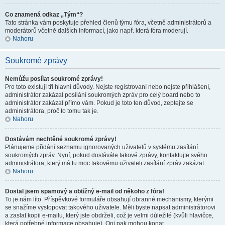
Co znamená odkaz „Tým“?
Tato stránka vám poskytuje přehled členů týmu fóra, včetně administrátorů a
moderátorů včetně dalších informací, jako např. která fóra moderují.
Nahoru
Soukromé zprávy
Nemůžu posílat soukromé zprávy!
Pro toto existují tři hlavní důvody. Nejste registrovaní nebo nejste přihlášení,
administrátor zakázal posílání soukromých zpráv pro celý board nebo to
administrátor zakázal přímo vám. Pokud je toto ten důvod, zeptejte se
administrátora, proč to tomu tak je.
Nahoru
Dostávám nechtěné soukromé zprávy!
Plánujeme přidání seznamu ignorovaných uživatelů v systému zasílání
soukromých zpráv. Nyní, pokud dostáváte takové zprávy, kontaktujte svého
administrátora, který má tu moc takovému uživateli zasílání zpráv zakázat.
Nahoru
Dostal jsem spamový a obtížný e-mail od někoho z fóra!
To je nám líto. Příspěvkové formuláře obsahují obranné mechanismy, kterými
se snažíme vystopovat takového uživatele. Měli byste napsat administrátorovi
a zaslat kopii e-mailu, který jste obdrželi, což je velmi důležité (kvůli hlavičce,
která potřebné informace obsahuje). Oni pak mohou konat.