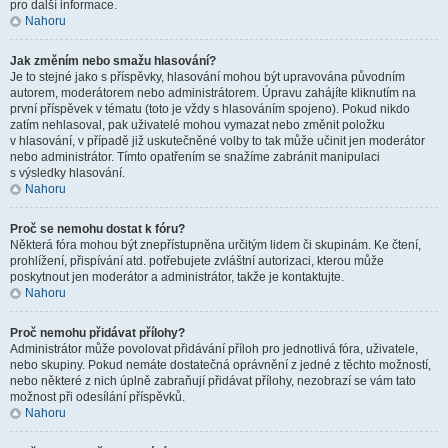
pro další informace.
Nahoru
Jak změním nebo smažu hlasování?
Je to stejné jako s příspěvky, hlasování mohou být upravována původním
autorem, moderátorem nebo administrátorem. Úpravu zahájíte kliknutím na
první příspěvek v tématu (toto je vždy s hlasováním spojeno). Pokud nikdo
zatím nehlasoval, pak uživatelé mohou vymazat nebo změnit položku
v hlasování, v případě již uskutečněné volby to tak může učinit jen moderátor
nebo administrátor. Tímto opatřením se snažíme zabránit manipulaci
s výsledky hlasování.
Nahoru
Proč se nemohu dostat k fóru?
Některá fóra mohou být znepřístupněna určitým lidem či skupinám. Ke čtení,
prohlížení, přispívání atd. potřebujete zvláštní autorizaci, kterou může
poskytnout jen moderátor a administrátor, takže je kontaktujte.
Nahoru
Proč nemohu přidávat přílohy?
Administrátor může povolovat přidávání příloh pro jednotlivá fóra, uživatele,
nebo skupiny. Pokud nemáte dostatečná oprávnění z jedné z těchto možností,
nebo některé z nich úplně zabraňují přidávat přílohy, nezobrazí se vám tato
možnost při odesílání příspěvků.
Nahoru