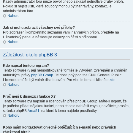
Každý administrátor fóra může povolit nebo zakázat jednotlivé druhy příloh.
Pokud si nejste jisti, které soubory mohou být nahrávány, kontaktuje
administrátora fóra.
Nahoru
Jak si mohu zobrazit všechny své přílohy?
Pro zobrazení kompletního seznamu vámi nahraných příloh, přejděte na
Uživatelský panel a následujte odkazy do části s přílohami.
Nahoru
Záležitosti okolo phpBB 3
Kdo napsal tento program?
Tento software (v její nemodifikované formě) je vytvořen, zveřejněn a chráněn
autorskými právy
phpBB Group
. Je dostupný pod the GNU General Public
Licence a může být volně distribuován. Pro více informací klikněte
zde
.
Nahoru
Proč není k dispozici funkce X?
Tento software byl napsán a licencován přes phpBB Group. Máte-li dojem, že
je potřeba přidat nějakou funkci, nebo chcete nahlásit chybu, navštivte, prosím,
stránku phpBB
Area51
, na které k tomu najdete prostředky.
Nahoru
Koho mám kontaktovat ohledně obtěžujících e-mailů nebo právních
záležitostí fóra?