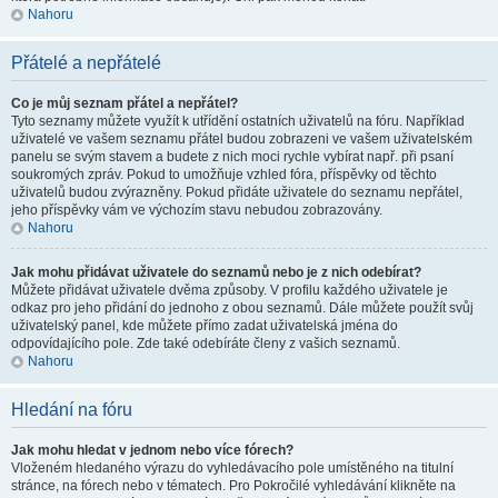
Nahoru
Přátelé a nepřátelé
Co je můj seznam přátel a nepřátel?
Tyto seznamy můžete využít k utřídění ostatních uživatelů na fóru. Například
uživatelé ve vašem seznamu přátel budou zobrazeni ve vašem uživatelském
panelu se svým stavem a budete z nich moci rychle vybírat např. při psaní
soukromých zpráv. Pokud to umožňuje vzhled fóra, příspěvky od těchto
uživatelů budou zvýrazněny. Pokud přidáte uživatele do seznamu nepřátel,
jeho příspěvky vám ve výchozím stavu nebudou zobrazovány.
Nahoru
Jak mohu přidávat uživatele do seznamů nebo je z nich odebírat?
Můžete přidávat uživatele dvěma způsoby. V profilu každého uživatele je
odkaz pro jeho přidání do jednoho z obou seznamů. Dále můžete použít svůj
uživatelský panel, kde můžete přímo zadat uživatelská jména do
odpovídajícího pole. Zde také odebíráte členy z vašich seznamů.
Nahoru
Hledání na fóru
Jak mohu hledat v jednom nebo více fórech?
Vloženém hledaného výrazu do vyhledávacího pole umístěného na titulní
stránce, na fórech nebo v tématech. Pro Pokročilé vyhledávání klikněte na