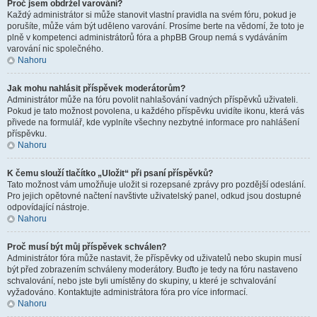
Proč jsem obdržel varování?
Každý administrátor si může stanovit vlastní pravidla na svém fóru, pokud je
porušíte, může vám být uděleno varování. Prosíme berte na vědomí, že toto je
plně v kompetenci administrátorů fóra a phpBB Group nemá s vydáváním
varování nic společného.
Nahoru
Jak mohu nahlásit příspěvek moderátorům?
Administrátor může na fóru povolit nahlašování vadných příspěvků uživateli.
Pokud je tato možnost povolena, u každého příspěvku uvidíte ikonu, která vás
přivede na formulář, kde vyplníte všechny nezbytné informace pro nahlášení
příspěvku.
Nahoru
K čemu slouží tlačítko „Uložit“ při psaní příspěvků?
Tato možnost vám umožňuje uložit si rozepsané zprávy pro pozdější odeslání.
Pro jejich opětovné načtení navštivte uživatelský panel, odkud jsou dostupné
odpovídající nástroje.
Nahoru
Proč musí být můj příspěvek schválen?
Administrátor fóra může nastavit, že příspěvky od uživatelů nebo skupin musí
být před zobrazením schváleny moderátory. Buďto je tedy na fóru nastaveno
schvalování, nebo jste byli umístěny do skupiny, u které je schvalování
vyžadováno. Kontaktujte administrátora fóra pro více informací.
Nahoru