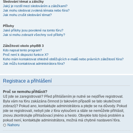
Sledování témat a záložky
Jaký je rozdíl mezi sledováním a záložkami?
Jak mohu sledovat zvolená témata nebo fóra?
Jak mohu zrušit sledování témat?
Přílohy
Jaké přílohy jsou povolené na tomto fóru?
Jak si mohu zobrazit všechny své přílohy?
Záležitosti okolo phpBB 3
Kdo napsal tento program?
Proč není k dispozici funkce X?
Koho mám kontaktovat ohledně obtěžujících e-mailů nebo právních záležitostí fóra?
Jak můžu kontaktovat administrátora fóra?
Registrace a přihlášení
Proč se nemohu přihlásit?
Už jste se zaregistrovali? Před přihlášením je nutné se nejdříve registrovat.
Byla vám na fóru zakázána činnost (v takovém případě se tato skutečnost
zobrazí)? Pokud ano, kontaktujte administrátora a ptejte se na důvody. Pokud
jste se registrovali, nebyli jste z fóra vyloučeni a stále se nemůžete přihlásit,
znovu zkontrolujte přihlašovací jméno a heslo. Obvykle toto bývá problém a
pokud není, kontaktujte administrátora, možná má chybné nastavení fóra.
Nahoru