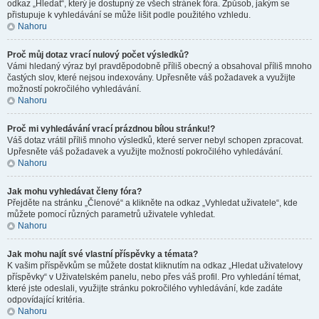
odkaz „Hledat“, který je dostupný ze všech stránek fóra. Způsob, jakým se
přistupuje k vyhledávání se může lišit podle použitého vzhledu.
Nahoru
Proč můj dotaz vrací nulový počet výsledků?
Vámi hledaný výraz byl pravděpodobně příliš obecný a obsahoval příliš mnoho
častých slov, které nejsou indexovány. Upřesněte váš požadavek a využijte
možností pokročilého vyhledávání.
Nahoru
Proč mi vyhledávání vrací prázdnou bílou stránku!?
Váš dotaz vrátil příliš mnoho výsledků, které server nebyl schopen zpracovat.
Upřesněte váš požadavek a využijte možností pokročilého vyhledávání.
Nahoru
Jak mohu vyhledávat členy fóra?
Přejděte na stránku „Členové“ a klikněte na odkaz „Vyhledat uživatele“, kde
můžete pomocí různých parametrů uživatele vyhledat.
Nahoru
Jak mohu najít své vlastní příspěvky a témata?
K vašim příspěvkům se můžete dostat kliknutím na odkaz „Hledat uživatelovy
příspěvky“ v Uživatelském panelu, nebo přes váš profil. Pro vyhledání témat,
které jste odeslali, využijte stránku pokročilého vyhledávání, kde zadáte
odpovídající kritéria.
Nahoru