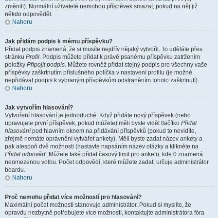
změnili). Normální uživatelé nemohou příspěvek smazat, pokud na něj již
někdo odpověděl.
Nahoru
Jak přidám podpis k mému příspěvku?
Přidat podpis znamená, že si musíte nejdřív nějaký vytvořit. To uděláte přes
stránku
Profil
. Podpis můžete přidat k právě psanému příspěvku zatržením
položky
Připojit podpis
. Můžete rovněž přidat stejný podpis pro všechny vaše
příspěvky zaškrtnutím příslušného políčka v nastavení profilu (je možné
nepřidávat podpis k vybraným příspěvkům odstraněním tohoto zaškrtnutí).
Nahoru
Jak vytvořím hlasování?
Vytvoření hlasování je jednoduché. Když přidáte nový příspěvek (nebo
upravujete první příspěvek, pokud můžete) měli byste vidět tlačítko
Přidat
hlasování
pod hlavním oknem na přidávání příspěvků (pokud to nevidíte,
zřejmě nemáte oprávnění vytvářet ankety). Měli byste zadat název ankety a
pak alespoň dvě možnosti (nastavte napsáním název otázky a klikněte na
Přidat odpověď
. Můžete také přidat časový limit pro anketu, kde 0 znamená
neomezenou volbu. Počet odpovědí, které můžete zadat, určuje administrátor
boardu.
Nahoru
Proč nemohu přidat více možností pro hlasování?
Maximální počet možností stanovuje administrátor. Pokud si myslíte, že
opravdu nezbytně potřebujete více možností, kontaktujte administrátora fóra