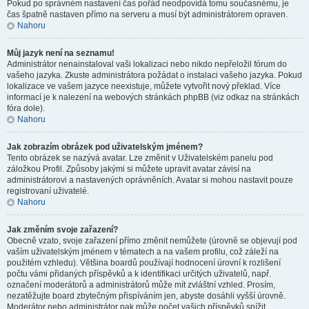
Pokud po správném nastavení čas pořád neodpovídá tomu současnému, je
čas špatně nastaven přímo na serveru a musí být administrátorem opraven.
Nahoru
Můj jazyk není na seznamu!
Administrátor nenainstaloval vaši lokalizaci nebo nikdo nepřeložil fórum do
vašeho jazyka. Zkuste administrátora požádat o instalaci vašeho jazyka. Pokud
lokalizace ve vašem jazyce neexistuje, můžete vytvořit nový překlad. Více
informací je k nalezení na webových stránkách phpBB (viz odkaz na stránkách
fóra dole).
Nahoru
Jak zobrazím obrázek pod uživatelským jménem?
Tento obrázek se nazývá avatar. Lze změnit v Uživatelském panelu pod
záložkou Profil. Způsoby jakými si můžete upravit avatar závisí na
administrátorovi a nastavených oprávněních. Avatar si mohou nastavit pouze
registrovaní uživatelé.
Nahoru
Jak změním svoje zařazení?
Obecně vzato, svoje zařazení přímo změnit nemůžete (úrovně se objevují pod
vaším uživatelským jménem v tématech a na vašem profilu, což záleží na
použitém vzhledu). Většina boardů používají hodnocení úrovní k rozlišení
počtu vámi přidaných příspěvků a k identifikaci určitých uživatelů, např.
označení moderátorů a administrátorů může mít zvláštní vzhled. Prosím,
nezatěžujte board zbytečným přispíváním jen, abyste dosáhli vyšší úrovně.
Moderátor nebo administrátor pak může počet vašich příspěvků snížit.