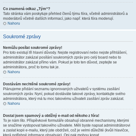
Co znamená odkaz „Tým“?
Tato stránka vám poskytuje přehled členů týmu fóra, včetně administrátorů a
moderátorů včetně dalších informací, jako např. která fóra moderují.
Nahoru
Soukromé zprávy
Nemůžu posílat soukromé zprávy!
Pro toto existují tři hlavní důvody. Nejste registrovaní nebo nejste přihlášení,
administrátor zakázal posílání soukromých zpráv pro celý board nebo to
administrátor zakázal přímo vám. Pokud je toto ten důvod, zeptejte se
administrátora, proč to tomu tak je.
Nahoru
Dostávám nechtěné soukromé zprávy!
Plánujeme přidání seznamu ignorovaných uživatelů v systému zasílání
soukromých zpráv. Nyní, pokud dostáváte takové zprávy, kontaktujte svého
administrátora, který má tu moc takovému uživateli zasílání zpráv zakázat.
Nahoru
Dostal jsem spamový a obtížný e-mail od někoho z fóra!
To je nám líto. Příspěvkové formuláře obsahují obranné mechanismy, kterými
se snažíme vystopovat takového uživatele. Měli byste napsat administrátorovi
a zaslat kopii e-mailu, který jste obdrželi, což je velmi důležité (kvůli hlavičce,
která potřebné informace obsahuje). Oni pak mohou konat.