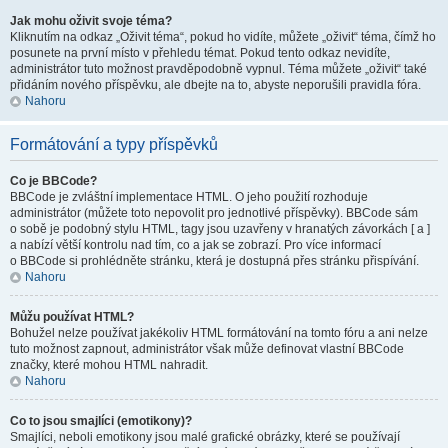
Jak mohu oživit svoje téma?
Kliknutím na odkaz „Oživit téma“, pokud ho vidíte, můžete „oživit“ téma, čímž ho
posunete na první místo v přehledu témat. Pokud tento odkaz nevidíte,
administrátor tuto možnost pravděpodobně vypnul. Téma můžete „oživit“ také
přidáním nového příspěvku, ale dbejte na to, abyste neporušili pravidla fóra.
Nahoru
Formátování a typy příspěvků
Co je BBCode?
BBCode je zvláštní implementace HTML. O jeho použití rozhoduje
administrátor (můžete toto nepovolit pro jednotlivé příspěvky). BBCode sám
o sobě je podobný stylu HTML, tagy jsou uzavřeny v hranatých závorkách [ a ]
a nabízí větší kontrolu nad tím, co a jak se zobrazí. Pro více informací
o BBCode si prohlédněte stránku, která je dostupná přes stránku přispívání.
Nahoru
Můžu používat HTML?
Bohužel nelze používat jakékoliv HTML formátování na tomto fóru a ani nelze
tuto možnost zapnout, administrátor však může definovat vlastní BBCode
značky, které mohou HTML nahradit.
Nahoru
Co to jsou smajlíci (emotikony)?
Smajlíci, neboli emotikony jsou malé grafické obrázky, které se používají