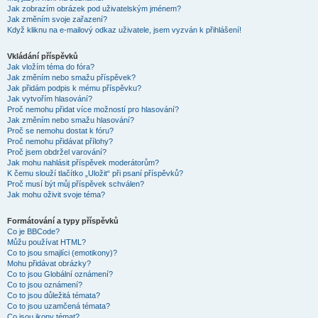
Jak zobrazím obrázek pod uživatelským jménem?
Jak změním svoje zařazení?
Když kliknu na e-mailový odkaz uživatele, jsem vyzván k přihlášení!
Vkládání příspěvků
Jak vložím téma do fóra?
Jak změním nebo smažu příspěvek?
Jak přidám podpis k mému příspěvku?
Jak vytvořím hlasování?
Proč nemohu přidat více možností pro hlasování?
Jak změním nebo smažu hlasování?
Proč se nemohu dostat k fóru?
Proč nemohu přidávat přílohy?
Proč jsem obdržel varování?
Jak mohu nahlásit příspěvek moderátorům?
K čemu slouží tlačítko „Uložit“ při psaní příspěvků?
Proč musí být můj příspěvek schválen?
Jak mohu oživit svoje téma?
Formátování a typy příspěvků
Co je BBCode?
Můžu používat HTML?
Co to jsou smajlíci (emotikony)?
Mohu přidávat obrázky?
Co to jsou Globální oznámení?
Co to jsou oznámení?
Co to jsou důležitá témata?
Co to jsou uzamčená témata?
Co jsou ikony témat?