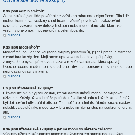
Uživatelské úrovně a skupiny
Kdo jsou administrátoři?
Administrátoři jsou lidé pověření nejvyšší kontrolou nad celým fórem. Tito lidé
mohou kontrolovat veškerý chod boardu včetně povolování, zakazování
uživatelů, vytváření uživatelských skupin nebo moderátorů, atd. Mají také
všechny pravomoci moderátorů na celém boardu.
Nahoru
Kdo jsou moderátoři?
Moderátoři jsou jednotlivci (nebo skupiny jednotlivců), jejichž práce je starat se
o chod fóra každý den. Mají právo upravovat nebo mazat příspěvky,
zamykat/odemykat, přesouvat, mazat a rozdělovat témata, která spravují.
Obecně řečeno, moderátoři jsou od toho, aby lidé nepřispívali
mimo téma
nebo
nepřidávali otravný materiál.
Nahoru
Co jsou uživatelské skupiny?
Uživatelské skupiny jsou cestou, kterou administrátoři mohou seskupovat
uživatele. Každý uživatel může patřit do několika skupin a každé skupině může
být definován individuální přístup. To umožňuje administrátorům snáze nastavit
několik uživatelů jako moderátory fóra nebo jim dát přístup na soukromé fórum,
atd.
Nahoru
Kde jsou uživatelské skupiny a jak se mohu do některé zařadit?
Všechny uživatelské skupiny najdete v Uživatelském panelu pod položkou