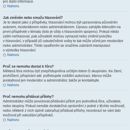
pro další informace.
Nahoru
Jak změním nebo smažu hlasování?
Je to stejné jako s příspěvky, hlasování mohou být upravována původním
autorem, moderátorem nebo administrátorem. Úpravu zahájíte kliknutím na
první příspěvek v tématu (toto je vždy s hlasováním spojeno). Pokud nikdo
zatím nehlasoval, pak uživatelé mohou vymazat nebo změnit položku
v hlasování, v případě již uskutečněné volby to tak může učinit jen moderátor
nebo administrátor. Tímto opatřením se snažíme zabránit manipulaci
s výsledky hlasování.
Nahoru
Proč se nemohu dostat k fóru?
Některá fóra mohou být znepřístupněna určitým lidem či skupinám. Ke čtení,
prohlížení, přispívání atd. potřebujete zvláštní autorizaci, kterou může
poskytnout jen moderátor a administrátor, takže je kontaktujte.
Nahoru
Proč nemohu přidávat přílohy?
Administrátor může povolovat přidávání příloh pro jednotlivá fóra, uživatele,
nebo skupiny. Pokud nemáte dostatečná oprávnění z jedné z těchto možností,
nebo některé z nich úplně zabraňují přidávat přílohy, nezobrazí se vám tato
možnost při odesílání příspěvků.
Nahoru