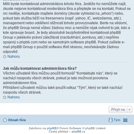
Měli byste kontaktovat administrátora tohoto fóra. Jestliže ho nemůžete najít,
zkuste nejprve kontaktovat moderátora fóra a přeptejte se na kontakt. Pokud se
nic neděje, kontaktujte majitele domény (zkuste vyhledat na „whois“) nebo,
pokud tato služba běží na freeserveru (např. yahoo, IC, webzdarma, atd.),
management nebo oddělení stížností tohoto provozovatele. Berte na vědomí,
že phpBB Group nemá vůbec žádnou moc a nemůže nijak ovlivnit to jak, kdo a
kde spravuje board. Je tedy absolutně bezpředmětné kontaktovat phpBB
Group v jakékoliv právní záležitosti (nactiutrhání, pomluvy, atd.) nepřímo
spojený s phpbb.com nebo se samotným software phpBB. Pokud zašlete e-
mail phpBB Group o použití softwaru třetí stranou, neočekávejte žádnou
odpověď.
Nahoru
Jak můžu kontaktovat administrátora fóra?
Všichni uživatelé fóra můžou použít formulář “Kontaktujte nás”, který se
nachází naspodu všech stránek, pokud je tato možnost povolena
administrátorem fóra.
Přihlášení uživatelé můžou také použít odkaz “Tým”, který se také nachází
naspodu všech stránek.
Nahoru
Přejít na
Obsah fóra
Tým
Založeno na
phpBB
® Forum Software © phpBB Limited
Český překlad –
phpBB.cz