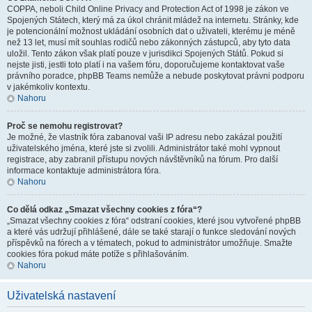
COPPA, neboli Child Online Privacy and Protection Act of 1998 je zákon ve
Spojených Státech, který má za úkol chránit mládež na internetu. Stránky, kde
je potencionální možnost ukládání osobních dat o uživateli, kterému je méně
než 13 let, musí mít souhlas rodičů nebo zákonných zástupců, aby tyto data
uložil. Tento zákon však platí pouze v jurisdikci Spojených Států. Pokud si
nejste jisti, jestli toto platí i na vašem fóru, doporučujeme kontaktovat vaše
právního poradce, phpBB Teams nemůže a nebude poskytovat právni podporu
v jakémkoliv kontextu.
Nahoru
Proč se nemohu registrovat?
Je možné, že vlastník fóra zabanoval vaši IP adresu nebo zakázal použití
uživatelského jména, které jste si zvolili. Administrátor také mohl vypnout
registrace, aby zabranil přístupu nových návštěvníků na fórum. Pro další
informace kontaktuje administrátora fóra.
Nahoru
Co dělá odkaz „Smazat všechny cookies z fóra“?
„Smazat všechny cookies z fóra“ odstraní cookies, které jsou vytvořené phpBB
a které vás udržují přihlášené, dále se také starají o funkce sledování nových
příspěvků na fórech a v tématech, pokud to administrátor umožňuje. Smažte
cookies fóra pokud máte potíže s přihlašováním.
Nahoru
Uživatelská nastavení