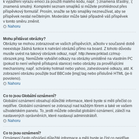
k vyjádření výrazu emocí za použití malého kódu, např. :) znamená šťastný, :(
znamená smutný. Kompletní seznam smajlíků si můžete prohlédnout přes
příspěvkový formulář. Prosím, snažte se tyto smajlíky nezneužívat, aby se
příspěvek nestal nečitelným. Moderátor může také případně váš příspěvek
v tomto směru změnit.
Nahoru
Mohu přidávat obrázky?
Obrázky se mohou zobrazovat ve vašich příspěvcích, ačkoliv v současné době
neexistuje žádná funkce k nahrání obrázků přímo na board. Z tohoto důvodu
musíte uvést na takový obrázek odkaz, např. http://www.priklad.cz/muj-
obrazek.png. Nemůžete vytvářet odkazy na obrázky umístěné na vlastním PC
(pokud to není veřejně přístupná stanice) nebo obrázky za prověřujícími
mechanismy, např. schránky hotmail nebo yahoo, zaheslované odkazy, atd. K
zobrazení obrázku použijte buď BBCode [img] tag nebo příslušné HTML (je-li
povoleno).
Nahoru
Co to jsou Globální oznámení?
Globální oznámení obsahují důležité informace, které byste si měli přečíst co
nejdříve. Globální oznámení se zobrazují nad každým fórem a také ve vašem
uživatelském panelu. To, jestli můžete odesílat globální oznámení, záleží na
nastavených oprávněních, které nastavují administrátoři.
Nahoru
Co to jsou oznámení?
Oznámení často přinášejí důležité informace a měli byste je číst co nejdříve.