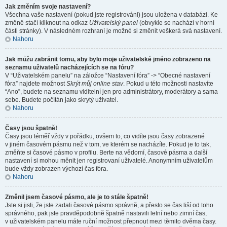
Jak změním svoje nastavení?
Všechna vaše nastavení (pokud jste registrováni) jsou uložena v databázi. Ke
změně stačí kliknout na odkaz
Uživatelský panel
(obvykle se nachází v horní
části stránky). V následném rozhraní je možné si změnit veškerá svá nastavení.
Nahoru
Jak můžu zabránit tomu, aby bylo moje uživatelské jméno zobrazeno na
seznamu uživatelů nacházejících se na fóru?
V “Uživatelském panelu” na záložce “Nastavení fóra” -> “Obecné nastavení
fóra” najdete možnost
Skrýt můj online stav
. Pokud u této možnosti nastavíte
“Ano”, budete na seznamu viditelní jen pro administrátory, moderátory a sama
sebe. Budete počítán jako skrytý uživatel.
Nahoru
Časy jsou špatně!
Časy jsou téměř vždy v pořádku, ovšem to, co vidíte jsou časy zobrazené
v jiném časovém pásmu než v tom, ve kterém se nacházíte. Pokud je to tak,
změňte si časové pásmo v profilu. Berte na vědomí, časové pásma a další
nastavení si mohou měnit jen registrovaní uživatelé. Anonymním uživatelům
bude vždy zobrazen výchozí čas fóra.
Nahoru
Změnil jsem časové pásmo, ale je to stále špatně!
Jste si jisti, že jste zadali časové pásmo správně, a přesto se čas liší od toho
správného, pak jste pravděpodobně špatně nastavili letní nebo zimní čas,
v uživatelském panelu máte ruční možnost přepnout mezi těmito dvěma časy.