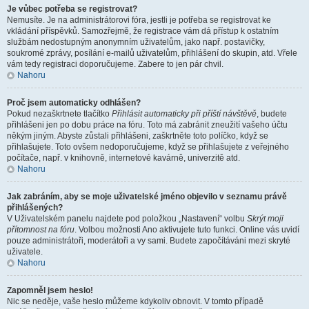
Je vůbec potřeba se registrovat?
Nemusíte. Je na administrátorovi fóra, jestli je potřeba se registrovat ke
vkládání příspěvků. Samozřejmě, že registrace vám dá přístup k ostatním
službám nedostupným anonymním uživatelům, jako např. postavičky,
soukromé zprávy, posílání e-mailů uživatelům, přihlášení do skupin, atd. Vřele
vám tedy registraci doporučujeme. Zabere to jen pár chvil.
Nahoru
Proč jsem automaticky odhlášen?
Pokud nezaškrtnete tlačítko
Přihlásit automaticky při příští návštěvě
, budete
přihlášeni jen po dobu práce na fóru. Toto má zabránit zneužití vašeho účtu
někým jiným. Abyste zůstali přihlášeni, zaškrtněte toto políčko, když se
přihlašujete. Toto ovšem nedoporučujeme, když se přihlašujete z veřejného
počítače, např. v knihovně, internetové kavárně, univerzitě atd.
Nahoru
Jak zabráním, aby se moje uživatelské jméno objevilo v seznamu právě
přihlášených?
V Uživatelském panelu najdete pod položkou „Nastavení“ volbu
Skrýt moji
přítomnost na fóru
. Volbou možnosti
Ano
aktivujete tuto funkci. Online vás uvidí
pouze administrátoři, moderátoři a vy sami. Budete započítáváni mezi skryté
uživatele.
Nahoru
Zapomněl jsem heslo!
Nic se neděje, vaše heslo můžeme kdykoliv obnovit. V tomto případě