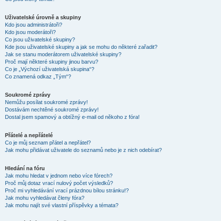
Uživatelské úrovně a skupiny
Kdo jsou administrátoři?
Kdo jsou moderátoři?
Co jsou uživatelské skupiny?
Kde jsou uživatelské skupiny a jak se mohu do některé zařadit?
Jak se stanu moderátorem uživatelské skupiny?
Proč mají některé skupiny jinou barvu?
Co je „Výchozí uživatelská skupina“?
Co znamená odkaz „Tým“?
Soukromé zprávy
Nemůžu posílat soukromé zprávy!
Dostávám nechtěné soukromé zprávy!
Dostal jsem spamový a obtížný e-mail od někoho z fóra!
Přátelé a nepřátelé
Co je můj seznam přátel a nepřátel?
Jak mohu přidávat uživatele do seznamů nebo je z nich odebírat?
Hledání na fóru
Jak mohu hledat v jednom nebo více fórech?
Proč můj dotaz vrací nulový počet výsledků?
Proč mi vyhledávání vrací prázdnou bílou stránku!?
Jak mohu vyhledávat členy fóra?
Jak mohu najít své vlastní příspěvky a témata?