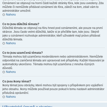
Oznámení se objevují na horní části každé stránky fóra, kde jsou uvedeny. Zda
můžete či nemůžete přidávat oznámení do fóra, záleží na tom, zdali vám to
administrátor umožnil.
Nahoru
Co to jsou důležitá témata?
Důležitá témata se objevují na fóru hned pod oznámeními, ale pouze na první
stránce. Jsou často velmi důležitá, takže si je přečtěte tam, kde jsou. Stejně
jako u oznámení rozhoduje administrátor, kteří uživatelé mají právo přidávat
důležitá témata.
Nahoru
Co to jsou uzamčená témata?
Témata mohou být uzamčena moderátorem nebo administrátorem. Nemůžete
odpovídat na zamčená témata ani upravovat své příspěvky. Každé hlasování je
automaticky ukončeno. Témata mohou být uzamčena z mnoha různých
důvodů.
Nahoru
Co jsou ikony témat?
Ikony témat jsou obrázky, které mohou být spojeny s příspěvkem pro vyjádření
jeho obsahu. Ikony můžete používat pouze pokud k tomu nastavil administrátor
příslušná oprávnění.
Nahoru