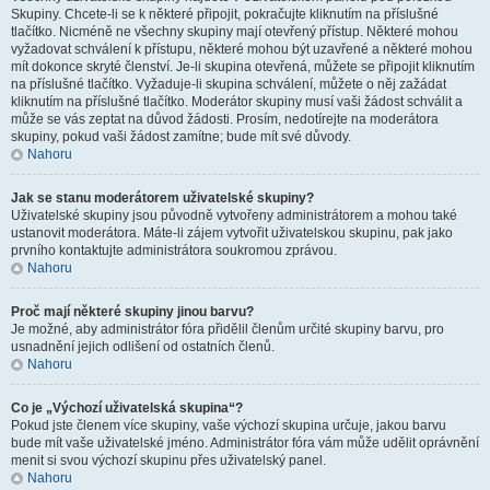
Skupiny. Chcete-li se k některé připojit, pokračujte kliknutím na příslušné
tlačítko. Nicméně ne všechny skupiny mají otevřený přístup. Některé mohou
vyžadovat schválení k přístupu, některé mohou být uzavřené a některé mohou
mít dokonce skryté členství. Je-li skupina otevřená, můžete se připojit kliknutím
na příslušné tlačítko. Vyžaduje-li skupina schválení, můžete o něj zažádat
kliknutím na příslušné tlačítko. Moderátor skupiny musí vaši žádost schválit a
může se vás zeptat na důvod žádosti. Prosím, nedotírejte na moderátora
skupiny, pokud vaši žádost zamítne; bude mít své důvody.
Nahoru
Jak se stanu moderátorem uživatelské skupiny?
Uživatelské skupiny jsou původně vytvořeny administrátorem a mohou také
ustanovit moderátora. Máte-li zájem vytvořit uživatelskou skupinu, pak jako
prvního kontaktujte administrátora soukromou zprávou.
Nahoru
Proč mají některé skupiny jinou barvu?
Je možné, aby administrátor fóra přidělil členům určité skupiny barvu, pro
usnadnění jejich odlišení od ostatních členů.
Nahoru
Co je „Výchozí uživatelská skupina“?
Pokud jste členem více skupiny, vaše výchozí skupina určuje, jakou barvu
bude mít vaše uživatelské jméno. Administrátor fóra vám může udělit oprávnění
menit si svou výchozí skupinu přes uživatelský panel.
Nahoru