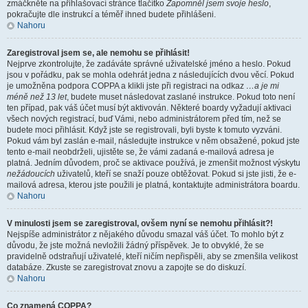
zmáčkněte na přihlašovací stránce tlačítko
Zapomněl jsem svoje heslo
,
pokračujte dle instrukcí a téměř ihned budete přihlášeni.
Nahoru
Zaregistroval jsem se, ale nemohu se přihlásit!
Nejprve zkontrolujte, že zadáváte správné uživatelské jméno a heslo. Pokud
jsou v pořádku, pak se mohla odehrát jedna z následujících dvou věcí. Pokud
je umožněna podpora COPPA a klikli jste při registraci na odkaz
…a je mi
méně než 13 let
, budete muset následovat zaslané instrukce. Pokud toto není
ten případ, pak váš účet musí být aktivován. Některé boardy vyžadují aktivaci
všech nových registrací, buď Vámi, nebo administrátorem před tím, než se
budete moci přihlásit. Když jste se registrovali, byli byste k tomuto vyzváni.
Pokud vám byl zaslán e-mail, následujte instrukce v něm obsažené, pokud jste
tento e-mail neobdrželi, ujistěte se, že vámi zadaná e-mailová adresa je
platná. Jedním důvodem, proč se aktivace používá, je zmenšit možnost výskytu
nežádoucích
uživatelů, kteří se snaží pouze obtěžovat. Pokud si jste jisti, že e-
mailová adresa, kterou jste použili je platná, kontaktujte administrátora boardu.
Nahoru
V minulosti jsem se zaregistroval, ovšem nyní se nemohu přihlásit?!
Nejspíše administrátor z nějakého důvodu smazal váš účet. To mohlo být z
důvodu, že jste možná nevložili žádný příspěvek. Je to obvyklé, že se
pravidelně odstraňují uživatelé, kteří ničím nepřispěli, aby se zmenšila velikost
databáze. Zkuste se zaregistrovat znovu a zapojte se do diskuzí.
Nahoru
Co znamená COPPA?