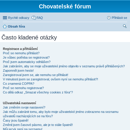
Chovatelské fórum
Rychlé odkazy
FAQ
Přihlásit se
Obsah fóra
led
Často kladené otázky
at
Registrace a přihlášení
Proč se nemohu přihlásit?
Je vůbec potřeba se registrovat?
Proč jsem automaticky odhlášen?
Jak zabráním, aby se moje uživatelské jméno objevilo v seznamu právě přihlášených?
Zapomněl jsem heslo!
Zaregistroval jsem se, ale nemohu se přihlásit!
V minulosti jsem se zaregistroval, ovšem nyní se nemohu přihlásit?!
Co znamená COPPA?
Proč se nemohu registrovat?
Co dělá odkaz „Smazat všechny cookies z fóra“?
Uživatelská nastavení
Jak změním svoje nastavení?
Jak můžu zabránit tomu, aby bylo moje uživatelské jméno zobrazeno na seznamu
uživatelů nacházejících se na fóru?
Časy jsou špatně!
Změnil jsem časové pásmo, ale je to stále špatně!
Můj jazyk není na seznamu!