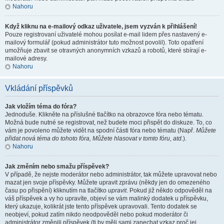
Nahoru
Když kliknu na e-mailový odkaz uživatele, jsem vyzván k přihlášení!
Pouze registrovaní uživatelé mohou posílat e-mail lidem přes nastavený e-
mailový formulář (pokud administrátor tuto možnost povolil). Toto opatření
umožňuje zbavit se otravných anonymních vzkazů a robotů, které sbírají e-
mailové adresy.
Nahoru
Vkládání příspěvků
Jak vložím téma do fóra?
Jednoduše. Klikněte na příslušné tlačítko na obrazovce fóra nebo tématu.
Možná bude nutné se registrovat, než budete moci přispět do diskuze. To, co
vám je povoleno můžete vidět na spodní části fóra nebo tématu (Např.
Můžete
přidat nová téma do tohoto fóra, Můžete hlasovat v tomto fóru, atd.
).
Nahoru
Jak změním nebo smažu příspěvek?
V případě, že nejste moderátor nebo administrátor, tak můžete upravovat nebo
mazat jen svoje příspěvky. Můžete upravit zprávu (někdy jen do omezeného
času po přispění) kliknutím na tlačítko
upravit
. Pokud již někdo odpověděl na
váš příspěvek a vy ho upravíte, objeví se vám malinký dodatek u příspěvku,
který ukazuje, kolikrát jste tento příspěvek upravovali. Tento dodatek se
neobjeví, pokud zatím nikdo neodpověděl nebo pokud moderátor či
administrátor změnili příspěvek (ti by měli sami zanechat vzkaz proč jej