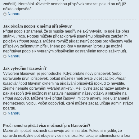
změnili). Normální uživatelé nemohou příspěvek smazat, pokud na něj již
někdo odpověděl.
Nahoru
Jak přidám podpis k mému příspěvku?
Přidat podpis znamená, že si musíte nejdřív nějaký vytvořit. To uděláte přes
stránku
Profil
. Podpis můžete přidat k právě psanému příspěvku zatržením
položky
Připojit podpis
. Můžete rovněž přidat stejný podpis pro všechny vaše
příspěvky zaškrtnutím příslušného políčka v nastavení profilu (je možné
nepřidávat podpis k vybraným příspěvkům odstraněním tohoto zaškrtnutí).
Nahoru
Jak vytvořím hlasování?
Vytvoření hlasování je jednoduché. Když přidáte nový příspěvek (nebo
upravujete první příspěvek, pokud můžete) měli byste vidět tlačítko
Přidat
hlasování
pod hlavním oknem na přidávání příspěvků (pokud to nevidíte,
zřejmě nemáte oprávnění vytvářet ankety). Měli byste zadat název ankety a
pak alespoň dvě možnosti (nastavte napsáním název otázky a klikněte na
Přidat odpověď
. Můžete také přidat časový limit pro anketu, kde 0 znamená
neomezenou volbu. Počet odpovědí, které můžete zadat, určuje administrátor
boardu.
Nahoru
Proč nemohu přidat více možností pro hlasování?
Maximální počet možností stanovuje administrátor. Pokud si myslíte, že
opravdu nezbytně potřebujete více možností, kontaktujte administrátora fóra