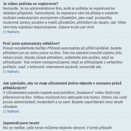
Je vůbec potřeba se registrovat?
Nemusíte. Je na administrátorovi fóra, jestli je potřeba se registrovat ke
vkládání příspěvků. Samozřejmě, že registrace vám dá přístup k ostatním
službám nedostupným anonymním uživatelům, jako např. postavičky,
soukromé zprávy, posílání e-mailů uživatelům, přihlášení do skupin, atd. Vřele
vám tedy registraci doporučujeme. Zabere to jen pár chvil.
Nahoru
Proč jsem automaticky odhlášen?
Pokud nezaškrtnete tlačítko
Přihlásit automaticky při příští návštěvě
, budete
přihlášeni jen po dobu práce na fóru. Toto má zabránit zneužití vašeho účtu
někým jiným. Abyste zůstali přihlášeni, zaškrtněte toto políčko, když se
přihlašujete. Toto ovšem nedoporučujeme, když se přihlašujete z veřejného
počítače, např. v knihovně, internetové kavárně, univerzitě atd.
Nahoru
Jak zabráním, aby se moje uživatelské jméno objevilo v seznamu právě
přihlášených?
V Uživatelském panelu najdete pod položkou „Nastavení“ volbu
Skrýt moji
přítomnost na fóru
. Volbou možnosti
Ano
aktivujete tuto funkci. Online vás uvidí
pouze administrátoři, moderátoři a vy sami. Budete započítáváni mezi skryté
uživatele.
Nahoru
Zapomněl jsem heslo!
Nic se neděje, vaše heslo můžeme kdykoliv obnovit. V tomto případě