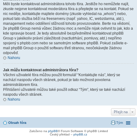
Měli byste kontaktovat administrátora tohoto fóra. Jestliže ho nemůžete najít,
zkuste nejprve kontaktovat moderátora fóra a přeptejte se na kontakt. Pokud se
nic neděje, kontaktujte majitele domény (zkuste vyhledat na „whois“) nebo,
pokud tato služba běží na freeserveru (např. yahoo, IC, webzdarma, atd.),
management nebo oddělení stížností tohoto provozovatele. Berte na vědomí,
že phpBB Group nemá vůbec žádnou moc a nemůže nijak ovlivnit to jak, kdo a
kde spravuje board. Je tedy absolutně bezpředmětné kontaktovat phpBB
Group v jakékoliv právní záležitosti (nactiutrhání, pomluvy, atd.) nepřímo
spojený s phpbb.com nebo se samotným software phpBB. Pokud zašlete e-
mail phpBB Group o použití softwaru třetí stranou, neočekávejte žádnou
odpověď.
Nahoru
Jak můžu kontaktovat administrátora fóra?
Všichni uživatelé fóra můžou použít formulář “Kontaktujte nás”, který se
nachází naspodu všech stránek, pokud je tato možnost povolena
administrátorem fóra.
Přihlášení uživatelé můžou také použít odkaz “Tým”, který se také nachází
naspodu všech stránek.
Nahoru
Přejít na
Obsah fóra
Tým
Založeno na
phpBB
® Forum Software © phpBB Limited
Český překlad –
phpBB.cz