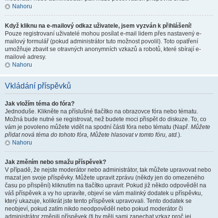
Nahoru
Když kliknu na e-mailový odkaz uživatele, jsem vyzván k přihlášení!
Pouze registrovaní uživatelé mohou posílat e-mail lidem přes nastavený e-
mailový formulář (pokud administrátor tuto možnost povolil). Toto opatření
umožňuje zbavit se otravných anonymních vzkazů a robotů, které sbírají e-
mailové adresy.
Nahoru
Vkládání příspěvků
Jak vložím téma do fóra?
Jednoduše. Klikněte na příslušné tlačítko na obrazovce fóra nebo tématu.
Možná bude nutné se registrovat, než budete moci přispět do diskuze. To, co
vám je povoleno můžete vidět na spodní části fóra nebo tématu (Např.
Můžete
přidat nová téma do tohoto fóra, Můžete hlasovat v tomto fóru, atd.
).
Nahoru
Jak změním nebo smažu příspěvek?
V případě, že nejste moderátor nebo administrátor, tak můžete upravovat nebo
mazat jen svoje příspěvky. Můžete upravit zprávu (někdy jen do omezeného
času po přispění) kliknutím na tlačítko
upravit
. Pokud již někdo odpověděl na
váš příspěvek a vy ho upravíte, objeví se vám malinký dodatek u příspěvku,
který ukazuje, kolikrát jste tento příspěvek upravovali. Tento dodatek se
neobjeví, pokud zatím nikdo neodpověděl nebo pokud moderátor či
administrátor změnili příspěvek (ti by měli sami zanechat vzkaz proč jej