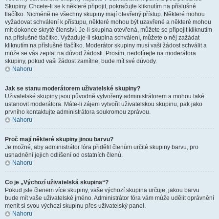
Skupiny. Chcete-li se k některé připojit, pokračujte kliknutím na příslušné
tlačítko. Nicméně ne všechny skupiny mají otevřený přístup. Některé mohou
vyžadovat schválení k přístupu, některé mohou být uzavřené a některé mohou
mít dokonce skryté členství. Je-li skupina otevřená, můžete se připojit kliknutím
na příslušné tlačítko. Vyžaduje-li skupina schválení, můžete o něj zažádat
kliknutím na příslušné tlačítko. Moderátor skupiny musí vaši žádost schválit a
může se vás zeptat na důvod žádosti. Prosím, nedotírejte na moderátora
skupiny, pokud vaši žádost zamítne; bude mít své důvody.
Nahoru
Jak se stanu moderátorem uživatelské skupiny?
Uživatelské skupiny jsou původně vytvořeny administrátorem a mohou také
ustanovit moderátora. Máte-li zájem vytvořit uživatelskou skupinu, pak jako
prvního kontaktujte administrátora soukromou zprávou.
Nahoru
Proč mají některé skupiny jinou barvu?
Je možné, aby administrátor fóra přidělil členům určité skupiny barvu, pro
usnadnění jejich odlišení od ostatních členů.
Nahoru
Co je „Výchozí uživatelská skupina“?
Pokud jste členem více skupiny, vaše výchozí skupina určuje, jakou barvu
bude mít vaše uživatelské jméno. Administrátor fóra vám může udělit oprávnění
menit si svou výchozí skupinu přes uživatelský panel.
Nahoru