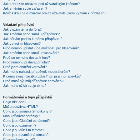
Jak zobrazím obrázek pod uživatelským jménem?
Jak změním svoje zařazení?
Když kliknu na e-mailový odkaz uživatele, jsem vyzván k přihlášení!
Vkládání příspěvků
Jak vložím téma do fóra?
Jak změním nebo smažu příspěvek?
Jak přidám podpis k mému příspěvku?
Jak vytvořím hlasování?
Proč nemohu přidat více možností pro hlasování?
Jak změním nebo smažu hlasování?
Proč se nemohu dostat k fóru?
Proč nemohu přidávat přílohy?
Proč jsem obdržel varování?
Jak mohu nahlásit příspěvek moderátorům?
K čemu slouží tlačítko „Uložit“ při psaní příspěvků?
Proč musí být můj příspěvek schválen?
Jak mohu oživit svoje téma?
Formátování a typy příspěvků
Co je BBCode?
Můžu používat HTML?
Co to jsou smajlíci (emotikony)?
Mohu přidávat obrázky?
Co to jsou Globální oznámení?
Co to jsou oznámení?
Co to jsou důležitá témata?
Co to jsou uzamčená témata?
Co jsou ikony témat?