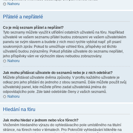
Nahoru
Přátelé a nepřátelé
Co je můj seznam přátel a nepřátel?
Tyto seznamy můžete využít k utřídění ostatních uživatelů na fóru. Například
uživatelé ve vašem seznamu přátel budou zobrazeni ve vašem uživatelském
panelu se svým stavem a budete z nich moci rychle vybírat např. při psaní
soukromých zpráv. Pokud to umožňuje vzhled fóra, příspěvky od těchto
uživatelů budou zvýrazněny. Pokud přidáte uživatele do seznamu nepřátel,
jeho příspěvky vám ve výchozím stavu nebudou zobrazovány.
Nahoru
Jak mohu přidávat uživatele do seznamů nebo je z nich odebírat?
Můžete přidávat uživatele dvěma způsoby. V profilu každého uživatele je
odkaz pro jeho přidání do jednoho z obou seznamů. Dále můžete použít svůj
uživatelský panel, kde můžete přímo zadat uživatelská jména do
odpovídajícího pole. Zde také odebíráte členy z vašich seznamů.
Nahoru
Hledání na fóru
Jak mohu hledat v jednom nebo více fórech?
Vloženém hledaného výrazu do vyhledávacího pole umístěného na titulní
stránce, na fórech nebo v tématech. Pro Pokročilé vyhledávání klikněte na