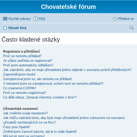
Chovatelské fórum
Rychlé odkazy
FAQ
Přihlásit se
Obsah fóra
led
Často kladené otázky
at
Registrace a přihlášení
Proč se nemohu přihlásit?
Je vůbec potřeba se registrovat?
Proč jsem automaticky odhlášen?
Jak zabráním, aby se moje uživatelské jméno objevilo v seznamu právě přihlášených?
Zapomněl jsem heslo!
Zaregistroval jsem se, ale nemohu se přihlásit!
V minulosti jsem se zaregistroval, ovšem nyní se nemohu přihlásit?!
Co znamená COPPA?
Proč se nemohu registrovat?
Co dělá odkaz „Smazat všechny cookies z fóra“?
Uživatelská nastavení
Jak změním svoje nastavení?
Jak můžu zabránit tomu, aby bylo moje uživatelské jméno zobrazeno na seznamu
uživatelů nacházejících se na fóru?
Časy jsou špatně!
Změnil jsem časové pásmo, ale je to stále špatně!
Můj jazyk není na seznamu!