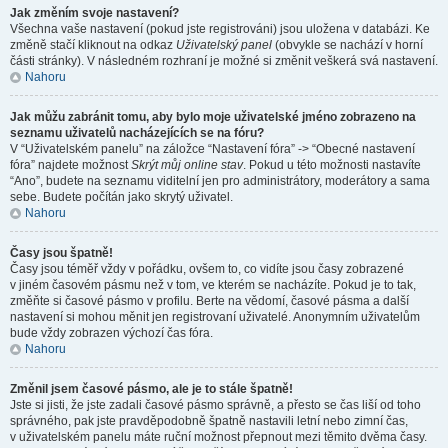
Jak změním svoje nastavení?
Všechna vaše nastavení (pokud jste registrováni) jsou uložena v databázi. Ke
změně stačí kliknout na odkaz
Uživatelský panel
(obvykle se nachází v horní
části stránky). V následném rozhraní je možné si změnit veškerá svá nastavení.
Nahoru
Jak můžu zabránit tomu, aby bylo moje uživatelské jméno zobrazeno na
seznamu uživatelů nacházejících se na fóru?
V “Uživatelském panelu” na záložce “Nastavení fóra” -> “Obecné nastavení
fóra” najdete možnost
Skrýt můj online stav
. Pokud u této možnosti nastavíte
“Ano”, budete na seznamu viditelní jen pro administrátory, moderátory a sama
sebe. Budete počítán jako skrytý uživatel.
Nahoru
Časy jsou špatně!
Časy jsou téměř vždy v pořádku, ovšem to, co vidíte jsou časy zobrazené
v jiném časovém pásmu než v tom, ve kterém se nacházíte. Pokud je to tak,
změňte si časové pásmo v profilu. Berte na vědomí, časové pásma a další
nastavení si mohou měnit jen registrovaní uživatelé. Anonymním uživatelům
bude vždy zobrazen výchozí čas fóra.
Nahoru
Změnil jsem časové pásmo, ale je to stále špatně!
Jste si jisti, že jste zadali časové pásmo správně, a přesto se čas liší od toho
správného, pak jste pravděpodobně špatně nastavili letní nebo zimní čas,
v uživatelském panelu máte ruční možnost přepnout mezi těmito dvěma časy.