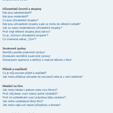
Uživatelské úrovně a skupiny
Kdo jsou administrátoři?
Kdo jsou moderátoři?
Co jsou uživatelské skupiny?
Kde jsou uživatelské skupiny a jak se mohu do některé zařadit?
Jak se stanu moderátorem uživatelské skupiny?
Proč mají některé skupiny jinou barvu?
Co je „Výchozí uživatelská skupina“?
Co znamená odkaz „Tým“?
Soukromé zprávy
Nemůžu posílat soukromé zprávy!
Dostávám nechtěné soukromé zprávy!
Dostal jsem spamový a obtížný e-mail od někoho z fóra!
Přátelé a nepřátelé
Co je můj seznam přátel a nepřátel?
Jak mohu přidávat uživatele do seznamů nebo je z nich odebírat?
Hledání na fóru
Jak mohu hledat v jednom nebo více fórech?
Proč můj dotaz vrací nulový počet výsledků?
Proč mi vyhledávání vrací prázdnou bílou stránku!?
Jak mohu vyhledávat členy fóra?
Jak mohu najít své vlastní příspěvky a témata?