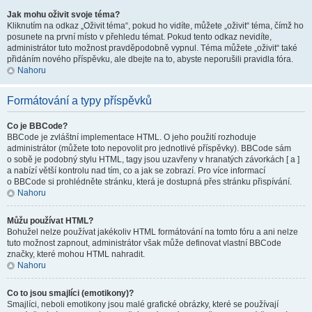
Jak mohu oživit svoje téma?
Kliknutím na odkaz „Oživit téma“, pokud ho vidíte, můžete „oživit“ téma, čímž ho
posunete na první místo v přehledu témat. Pokud tento odkaz nevidíte,
administrátor tuto možnost pravděpodobně vypnul. Téma můžete „oživit“ také
přidáním nového příspěvku, ale dbejte na to, abyste neporušili pravidla fóra.
Nahoru
Formátování a typy příspěvků
Co je BBCode?
BBCode je zvláštní implementace HTML. O jeho použití rozhoduje
administrátor (můžete toto nepovolit pro jednotlivé příspěvky). BBCode sám
o sobě je podobný stylu HTML, tagy jsou uzavřeny v hranatých závorkách [ a ]
a nabízí větší kontrolu nad tím, co a jak se zobrazí. Pro více informací
o BBCode si prohlédněte stránku, která je dostupná přes stránku přispívání.
Nahoru
Můžu používat HTML?
Bohužel nelze používat jakékoliv HTML formátování na tomto fóru a ani nelze
tuto možnost zapnout, administrátor však může definovat vlastní BBCode
značky, které mohou HTML nahradit.
Nahoru
Co to jsou smajlíci (emotikony)?
Smajlíci, neboli emotikony jsou malé grafické obrázky, které se používají