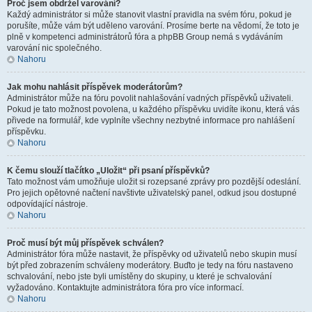
Proč jsem obdržel varování?
Každý administrátor si může stanovit vlastní pravidla na svém fóru, pokud je
porušíte, může vám být uděleno varování. Prosíme berte na vědomí, že toto je
plně v kompetenci administrátorů fóra a phpBB Group nemá s vydáváním
varování nic společného.
Nahoru
Jak mohu nahlásit příspěvek moderátorům?
Administrátor může na fóru povolit nahlašování vadných příspěvků uživateli.
Pokud je tato možnost povolena, u každého příspěvku uvidíte ikonu, která vás
přivede na formulář, kde vyplníte všechny nezbytné informace pro nahlášení
příspěvku.
Nahoru
K čemu slouží tlačítko „Uložit“ při psaní příspěvků?
Tato možnost vám umožňuje uložit si rozepsané zprávy pro pozdější odeslání.
Pro jejich opětovné načtení navštivte uživatelský panel, odkud jsou dostupné
odpovídající nástroje.
Nahoru
Proč musí být můj příspěvek schválen?
Administrátor fóra může nastavit, že příspěvky od uživatelů nebo skupin musí
být před zobrazením schváleny moderátory. Buďto je tedy na fóru nastaveno
schvalování, nebo jste byli umístěny do skupiny, u které je schvalování
vyžadováno. Kontaktujte administrátora fóra pro více informací.
Nahoru