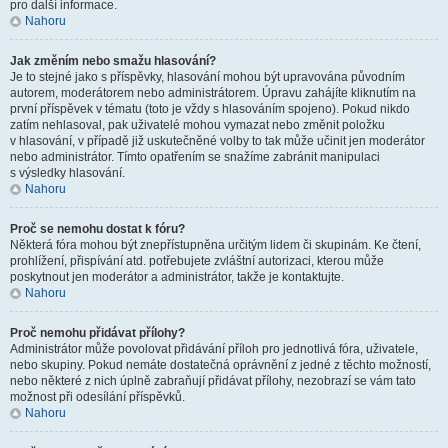
pro další informace.
Nahoru
Jak změním nebo smažu hlasování?
Je to stejné jako s příspěvky, hlasování mohou být upravována původním
autorem, moderátorem nebo administrátorem. Úpravu zahájíte kliknutím na
první příspěvek v tématu (toto je vždy s hlasováním spojeno). Pokud nikdo
zatím nehlasoval, pak uživatelé mohou vymazat nebo změnit položku
v hlasování, v případě již uskutečněné volby to tak může učinit jen moderátor
nebo administrátor. Tímto opatřením se snažíme zabránit manipulaci
s výsledky hlasování.
Nahoru
Proč se nemohu dostat k fóru?
Některá fóra mohou být znepřístupněna určitým lidem či skupinám. Ke čtení,
prohlížení, přispívání atd. potřebujete zvláštní autorizaci, kterou může
poskytnout jen moderátor a administrátor, takže je kontaktujte.
Nahoru
Proč nemohu přidávat přílohy?
Administrátor může povolovat přidávání příloh pro jednotlivá fóra, uživatele,
nebo skupiny. Pokud nemáte dostatečná oprávnění z jedné z těchto možností,
nebo některé z nich úplně zabraňují přidávat přílohy, nezobrazí se vám tato
možnost při odesílání příspěvků.
Nahoru