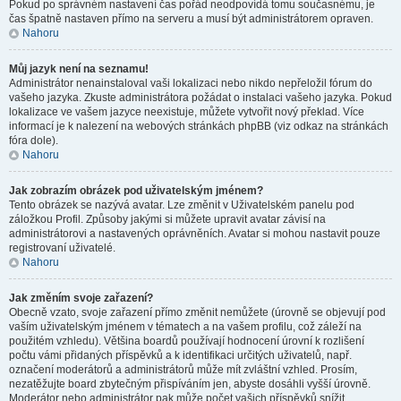
Pokud po správném nastavení čas pořád neodpovídá tomu současnému, je
čas špatně nastaven přímo na serveru a musí být administrátorem opraven.
Nahoru
Můj jazyk není na seznamu!
Administrátor nenainstaloval vaši lokalizaci nebo nikdo nepřeložil fórum do
vašeho jazyka. Zkuste administrátora požádat o instalaci vašeho jazyka. Pokud
lokalizace ve vašem jazyce neexistuje, můžete vytvořit nový překlad. Více
informací je k nalezení na webových stránkách phpBB (viz odkaz na stránkách
fóra dole).
Nahoru
Jak zobrazím obrázek pod uživatelským jménem?
Tento obrázek se nazývá avatar. Lze změnit v Uživatelském panelu pod
záložkou Profil. Způsoby jakými si můžete upravit avatar závisí na
administrátorovi a nastavených oprávněních. Avatar si mohou nastavit pouze
registrovaní uživatelé.
Nahoru
Jak změním svoje zařazení?
Obecně vzato, svoje zařazení přímo změnit nemůžete (úrovně se objevují pod
vaším uživatelským jménem v tématech a na vašem profilu, což záleží na
použitém vzhledu). Většina boardů používají hodnocení úrovní k rozlišení
počtu vámi přidaných příspěvků a k identifikaci určitých uživatelů, např.
označení moderátorů a administrátorů může mít zvláštní vzhled. Prosím,
nezatěžujte board zbytečným přispíváním jen, abyste dosáhli vyšší úrovně.
Moderátor nebo administrátor pak může počet vašich příspěvků snížit.