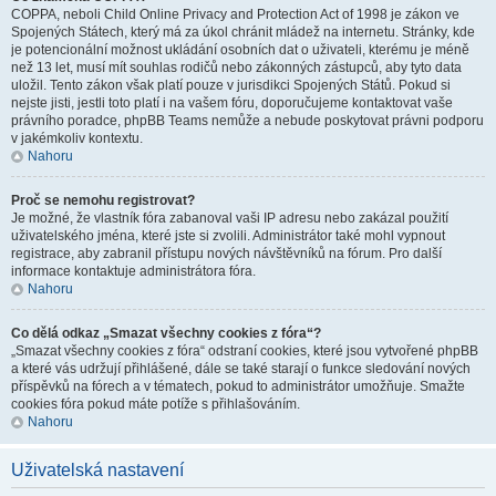
COPPA, neboli Child Online Privacy and Protection Act of 1998 je zákon ve
Spojených Státech, který má za úkol chránit mládež na internetu. Stránky, kde
je potencionální možnost ukládání osobních dat o uživateli, kterému je méně
než 13 let, musí mít souhlas rodičů nebo zákonných zástupců, aby tyto data
uložil. Tento zákon však platí pouze v jurisdikci Spojených Států. Pokud si
nejste jisti, jestli toto platí i na vašem fóru, doporučujeme kontaktovat vaše
právního poradce, phpBB Teams nemůže a nebude poskytovat právni podporu
v jakémkoliv kontextu.
Nahoru
Proč se nemohu registrovat?
Je možné, že vlastník fóra zabanoval vaši IP adresu nebo zakázal použití
uživatelského jména, které jste si zvolili. Administrátor také mohl vypnout
registrace, aby zabranil přístupu nových návštěvníků na fórum. Pro další
informace kontaktuje administrátora fóra.
Nahoru
Co dělá odkaz „Smazat všechny cookies z fóra“?
„Smazat všechny cookies z fóra“ odstraní cookies, které jsou vytvořené phpBB
a které vás udržují přihlášené, dále se také starají o funkce sledování nových
příspěvků na fórech a v tématech, pokud to administrátor umožňuje. Smažte
cookies fóra pokud máte potíže s přihlašováním.
Nahoru
Uživatelská nastavení