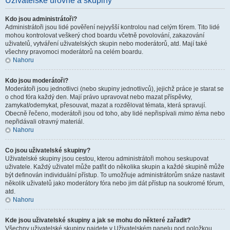
Uživatelské úrovně a skupiny
Kdo jsou administrátoři?
Administrátoři jsou lidé pověření nejvyšší kontrolou nad celým fórem. Tito lidé
mohou kontrolovat veškerý chod boardu včetně povolování, zakazování
uživatelů, vytváření uživatelských skupin nebo moderátorů, atd. Mají také
všechny pravomoci moderátorů na celém boardu.
Nahoru
Kdo jsou moderátoři?
Moderátoři jsou jednotlivci (nebo skupiny jednotlivců), jejichž práce je starat se
o chod fóra každý den. Mají právo upravovat nebo mazat příspěvky,
zamykat/odemykat, přesouvat, mazat a rozdělovat témata, která spravují.
Obecně řečeno, moderátoři jsou od toho, aby lidé nepřispívali
mimo téma
nebo
nepřidávali otravný materiál.
Nahoru
Co jsou uživatelské skupiny?
Uživatelské skupiny jsou cestou, kterou administrátoři mohou seskupovat
uživatele. Každý uživatel může patřit do několika skupin a každé skupině může
být definován individuální přístup. To umožňuje administrátorům snáze nastavit
několik uživatelů jako moderátory fóra nebo jim dát přístup na soukromé fórum,
atd.
Nahoru
Kde jsou uživatelské skupiny a jak se mohu do některé zařadit?
Všechny uživatelské skupiny najdete v Uživatelském panelu pod položkou