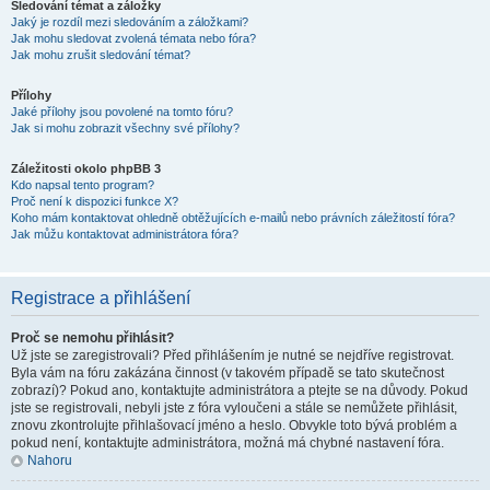
Sledování témat a záložky
Jaký je rozdíl mezi sledováním a záložkami?
Jak mohu sledovat zvolená témata nebo fóra?
Jak mohu zrušit sledování témat?
Přílohy
Jaké přílohy jsou povolené na tomto fóru?
Jak si mohu zobrazit všechny své přílohy?
Záležitosti okolo phpBB 3
Kdo napsal tento program?
Proč není k dispozici funkce X?
Koho mám kontaktovat ohledně obtěžujících e-mailů nebo právních záležitostí fóra?
Jak můžu kontaktovat administrátora fóra?
Registrace a přihlášení
Proč se nemohu přihlásit?
Už jste se zaregistrovali? Před přihlášením je nutné se nejdříve registrovat.
Byla vám na fóru zakázána činnost (v takovém případě se tato skutečnost
zobrazí)? Pokud ano, kontaktujte administrátora a ptejte se na důvody. Pokud
jste se registrovali, nebyli jste z fóra vyloučeni a stále se nemůžete přihlásit,
znovu zkontrolujte přihlašovací jméno a heslo. Obvykle toto bývá problém a
pokud není, kontaktujte administrátora, možná má chybné nastavení fóra.
Nahoru