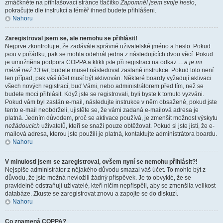
zmáčkněte na přihlašovací stránce tlačítko
Zapomněl jsem svoje heslo
,
pokračujte dle instrukcí a téměř ihned budete přihlášeni.
Nahoru
Zaregistroval jsem se, ale nemohu se přihlásit!
Nejprve zkontrolujte, že zadáváte správné uživatelské jméno a heslo. Pokud
jsou v pořádku, pak se mohla odehrát jedna z následujících dvou věcí. Pokud
je umožněna podpora COPPA a klikli jste při registraci na odkaz
…a je mi
méně než 13 let
, budete muset následovat zaslané instrukce. Pokud toto není
ten případ, pak váš účet musí být aktivován. Některé boardy vyžadují aktivaci
všech nových registrací, buď Vámi, nebo administrátorem před tím, než se
budete moci přihlásit. Když jste se registrovali, byli byste k tomuto vyzváni.
Pokud vám byl zaslán e-mail, následujte instrukce v něm obsažené, pokud jste
tento e-mail neobdrželi, ujistěte se, že vámi zadaná e-mailová adresa je
platná. Jedním důvodem, proč se aktivace používá, je zmenšit možnost výskytu
nežádoucích
uživatelů, kteří se snaží pouze obtěžovat. Pokud si jste jisti, že e-
mailová adresa, kterou jste použili je platná, kontaktujte administrátora boardu.
Nahoru
V minulosti jsem se zaregistroval, ovšem nyní se nemohu přihlásit?!
Nejspíše administrátor z nějakého důvodu smazal váš účet. To mohlo být z
důvodu, že jste možná nevložili žádný příspěvek. Je to obvyklé, že se
pravidelně odstraňují uživatelé, kteří ničím nepřispěli, aby se zmenšila velikost
databáze. Zkuste se zaregistrovat znovu a zapojte se do diskuzí.
Nahoru
Co znamená COPPA?