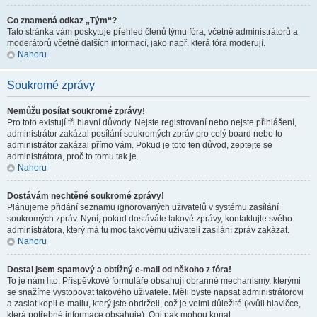
Co znamená odkaz „Tým“?
Tato stránka vám poskytuje přehled členů týmu fóra, včetně administrátorů a
moderátorů včetně dalších informací, jako např. která fóra moderují.
Nahoru
Soukromé zprávy
Nemůžu posílat soukromé zprávy!
Pro toto existují tři hlavní důvody. Nejste registrovaní nebo nejste přihlášení,
administrátor zakázal posílání soukromých zpráv pro celý board nebo to
administrátor zakázal přímo vám. Pokud je toto ten důvod, zeptejte se
administrátora, proč to tomu tak je.
Nahoru
Dostávám nechtěné soukromé zprávy!
Plánujeme přidání seznamu ignorovaných uživatelů v systému zasílání
soukromých zpráv. Nyní, pokud dostáváte takové zprávy, kontaktujte svého
administrátora, který má tu moc takovému uživateli zasílání zpráv zakázat.
Nahoru
Dostal jsem spamový a obtížný e-mail od někoho z fóra!
To je nám líto. Příspěvkové formuláře obsahují obranné mechanismy, kterými
se snažíme vystopovat takového uživatele. Měli byste napsat administrátorovi
a zaslat kopii e-mailu, který jste obdrželi, což je velmi důležité (kvůli hlavičce,
která potřebné informace obsahuje). Oni pak mohou konat.