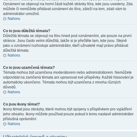
Oznámení se objevují na horní části každé stránky fóra, kde jsou uvedeny. Zda
můžete či nemůžete přidávat oznámení do fóra, záleží na tom, zdali vám to
administrátor umožnil.
Nahoru
Co to jsou důležitá témata?
Důležitá témata se objevují na fóru hned pod oznámeními, ale pouze na první
stránce. Jsou často velmi důležitá, takže si je přečtěte tam, kde jsou. Stejně
jako u oznámení rozhoduje administrátor, kteří uživatelé mají právo přidávat
důležitá témata.
Nahoru
Co to jsou uzamčená témata?
Témata mohou být uzamčena moderátorem nebo administrátorem. Nemůžete
odpovídat na zamčená témata ani upravovat své příspěvky. Každé hlasování je
automaticky ukončeno. Témata mohou být uzamčena z mnoha různých
důvodů.
Nahoru
Co jsou ikony témat?
Ikony témat jsou obrázky, které mohou být spojeny s příspěvkem pro vyjádření
jeho obsahu. Ikony můžete používat pouze pokud k tomu nastavil administrátor
příslušná oprávnění.
Nahoru