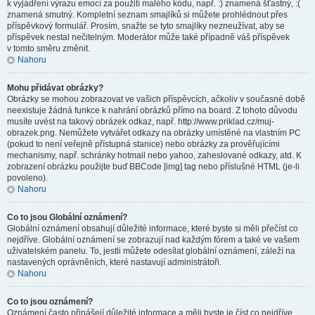
k vyjádření výrazu emocí za použití malého kódu, např. :) znamená šťastný, :(
znamená smutný. Kompletní seznam smajlíků si můžete prohlédnout přes
příspěvkový formulář. Prosím, snažte se tyto smajlíky nezneužívat, aby se
příspěvek nestal nečitelným. Moderátor může také případně váš příspěvek
v tomto směru změnit.
Nahoru
Mohu přidávat obrázky?
Obrázky se mohou zobrazovat ve vašich příspěvcích, ačkoliv v současné době
neexistuje žádná funkce k nahrání obrázků přímo na board. Z tohoto důvodu
musíte uvést na takový obrázek odkaz, např. http://www.priklad.cz/muj-
obrazek.png. Nemůžete vytvářet odkazy na obrázky umístěné na vlastním PC
(pokud to není veřejně přístupná stanice) nebo obrázky za prověřujícími
mechanismy, např. schránky hotmail nebo yahoo, zaheslované odkazy, atd. K
zobrazení obrázku použijte buď BBCode [img] tag nebo příslušné HTML (je-li
povoleno).
Nahoru
Co to jsou Globální oznámení?
Globální oznámení obsahují důležité informace, které byste si měli přečíst co
nejdříve. Globální oznámení se zobrazují nad každým fórem a také ve vašem
uživatelském panelu. To, jestli můžete odesílat globální oznámení, záleží na
nastavených oprávněních, které nastavují administrátoři.
Nahoru
Co to jsou oznámení?
Oznámení často přinášejí důležité informace a měli byste je číst co nejdříve.