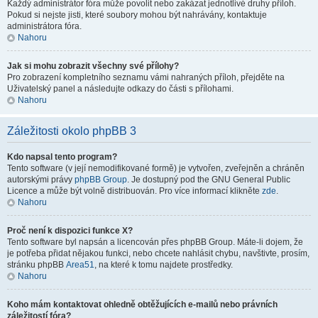
Každý administrátor fóra může povolit nebo zakázat jednotlivé druhy příloh.
Pokud si nejste jisti, které soubory mohou být nahrávány, kontaktuje
administrátora fóra.
Nahoru
Jak si mohu zobrazit všechny své přílohy?
Pro zobrazení kompletního seznamu vámi nahraných příloh, přejděte na
Uživatelský panel a následujte odkazy do části s přílohami.
Nahoru
Záležitosti okolo phpBB 3
Kdo napsal tento program?
Tento software (v její nemodifikované formě) je vytvořen, zveřejněn a chráněn
autorskými právy
phpBB Group
. Je dostupný pod the GNU General Public
Licence a může být volně distribuován. Pro více informací klikněte
zde
.
Nahoru
Proč není k dispozici funkce X?
Tento software byl napsán a licencován přes phpBB Group. Máte-li dojem, že
je potřeba přidat nějakou funkci, nebo chcete nahlásit chybu, navštivte, prosím,
stránku phpBB
Area51
, na které k tomu najdete prostředky.
Nahoru
Koho mám kontaktovat ohledně obtěžujících e-mailů nebo právních
záležitostí fóra?