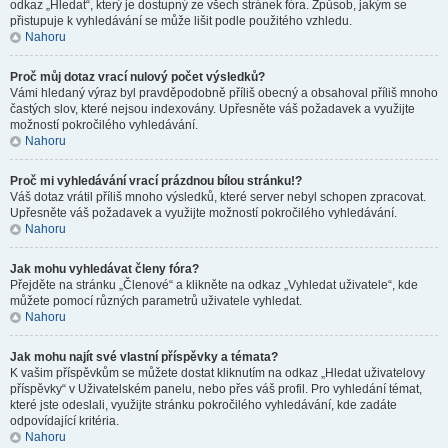
odkaz „Hledat“, který je dostupný ze všech stránek fóra. Způsob, jakým se
přistupuje k vyhledávání se může lišit podle použitého vzhledu.
Nahoru
Proč můj dotaz vrací nulový počet výsledků?
Vámi hledaný výraz byl pravděpodobně příliš obecný a obsahoval příliš mnoho
častých slov, které nejsou indexovány. Upřesněte váš požadavek a využijte
možností pokročilého vyhledávání.
Nahoru
Proč mi vyhledávání vrací prázdnou bílou stránku!?
Váš dotaz vrátil příliš mnoho výsledků, které server nebyl schopen zpracovat.
Upřesněte váš požadavek a využijte možností pokročilého vyhledávání.
Nahoru
Jak mohu vyhledávat členy fóra?
Přejděte na stránku „Členové“ a klikněte na odkaz „Vyhledat uživatele“, kde
můžete pomocí různých parametrů uživatele vyhledat.
Nahoru
Jak mohu najít své vlastní příspěvky a témata?
K vašim příspěvkům se můžete dostat kliknutím na odkaz „Hledat uživatelovy
příspěvky“ v Uživatelském panelu, nebo přes váš profil. Pro vyhledání témat,
které jste odeslali, využijte stránku pokročilého vyhledávání, kde zadáte
odpovídající kritéria.
Nahoru