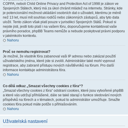
COPPA, neboli Child Online Privacy and Protection Act of 1998 je zákon ve
Spojených Státech, který má za úkol chránit mládež na internetu. Stránky, kde
je potencionální možnost ukládání osobních dat o uživateli, kterému je méně
než 13 let, musí mít souhlas rodičů nebo zákonných zástupců, aby tyto data
uložil. Tento zákon však platí pouze v jurisdikci Spojených Států. Pokud si
nejste jisti, jestli toto platí i na vašem fóru, doporučujeme kontaktovat vaše
právního poradce, phpBB Teams nemůže a nebude poskytovat právni podporu
v jakémkoliv kontextu.
Nahoru
Proč se nemohu registrovat?
Je možné, že vlastník fóra zabanoval vaši IP adresu nebo zakázal použití
uživatelského jména, které jste si zvolili. Administrátor také mohl vypnout
registrace, aby zabranil přístupu nových návštěvníků na fórum. Pro další
informace kontaktuje administrátora fóra.
Nahoru
Co dělá odkaz „Smazat všechny cookies z fóra“?
„Smazat všechny cookies z fóra“ odstraní cookies, které jsou vytvořené phpBB
a které vás udržují přihlášené, dále se také starají o funkce sledování nových
příspěvků na fórech a v tématech, pokud to administrátor umožňuje. Smažte
cookies fóra pokud máte potíže s přihlašováním.
Nahoru
Uživatelská nastavení