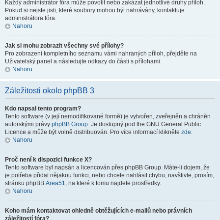
Každý administrátor fóra může povolit nebo zakázat jednotlivé druhy příloh.
Pokud si nejste jisti, které soubory mohou být nahrávány, kontaktuje
administrátora fóra.
Nahoru
Jak si mohu zobrazit všechny své přílohy?
Pro zobrazení kompletního seznamu vámi nahraných příloh, přejděte na
Uživatelský panel a následujte odkazy do části s přílohami.
Nahoru
Záležitosti okolo phpBB 3
Kdo napsal tento program?
Tento software (v její nemodifikované formě) je vytvořen, zveřejněn a chráněn
autorskými právy
phpBB Group
. Je dostupný pod the GNU General Public
Licence a může být volně distribuován. Pro více informací klikněte
zde
.
Nahoru
Proč není k dispozici funkce X?
Tento software byl napsán a licencován přes phpBB Group. Máte-li dojem, že
je potřeba přidat nějakou funkci, nebo chcete nahlásit chybu, navštivte, prosím,
stránku phpBB
Area51
, na které k tomu najdete prostředky.
Nahoru
Koho mám kontaktovat ohledně obtěžujících e-mailů nebo právních
záležitostí fóra?