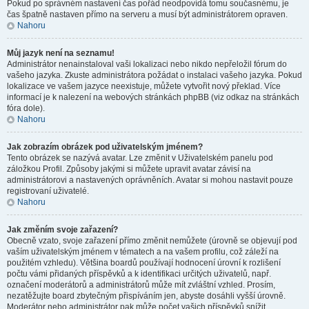
Pokud po správném nastavení čas pořád neodpovídá tomu současnému, je
čas špatně nastaven přímo na serveru a musí být administrátorem opraven.
Nahoru
Můj jazyk není na seznamu!
Administrátor nenainstaloval vaši lokalizaci nebo nikdo nepřeložil fórum do
vašeho jazyka. Zkuste administrátora požádat o instalaci vašeho jazyka. Pokud
lokalizace ve vašem jazyce neexistuje, můžete vytvořit nový překlad. Více
informací je k nalezení na webových stránkách phpBB (viz odkaz na stránkách
fóra dole).
Nahoru
Jak zobrazím obrázek pod uživatelským jménem?
Tento obrázek se nazývá avatar. Lze změnit v Uživatelském panelu pod
záložkou Profil. Způsoby jakými si můžete upravit avatar závisí na
administrátorovi a nastavených oprávněních. Avatar si mohou nastavit pouze
registrovaní uživatelé.
Nahoru
Jak změním svoje zařazení?
Obecně vzato, svoje zařazení přímo změnit nemůžete (úrovně se objevují pod
vaším uživatelským jménem v tématech a na vašem profilu, což záleží na
použitém vzhledu). Většina boardů používají hodnocení úrovní k rozlišení
počtu vámi přidaných příspěvků a k identifikaci určitých uživatelů, např.
označení moderátorů a administrátorů může mít zvláštní vzhled. Prosím,
nezatěžujte board zbytečným přispíváním jen, abyste dosáhli vyšší úrovně.
Moderátor nebo administrátor pak může počet vašich příspěvků snížit.