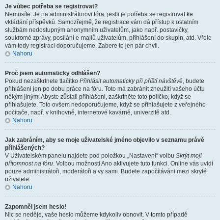
Je vůbec potřeba se registrovat?
Nemusíte. Je na administrátorovi fóra, jestli je potřeba se registrovat ke
vkládání příspěvků. Samozřejmě, že registrace vám dá přístup k ostatním
službám nedostupným anonymním uživatelům, jako např. postavičky,
soukromé zprávy, posílání e-mailů uživatelům, přihlášení do skupin, atd. Vřele
vám tedy registraci doporučujeme. Zabere to jen pár chvil.
Nahoru
Proč jsem automaticky odhlášen?
Pokud nezaškrtnete tlačítko
Přihlásit automaticky při příští návštěvě
, budete
přihlášeni jen po dobu práce na fóru. Toto má zabránit zneužití vašeho účtu
někým jiným. Abyste zůstali přihlášeni, zaškrtněte toto políčko, když se
přihlašujete. Toto ovšem nedoporučujeme, když se přihlašujete z veřejného
počítače, např. v knihovně, internetové kavárně, univerzitě atd.
Nahoru
Jak zabráním, aby se moje uživatelské jméno objevilo v seznamu právě
přihlášených?
V Uživatelském panelu najdete pod položkou „Nastavení“ volbu
Skrýt moji
přítomnost na fóru
. Volbou možnosti
Ano
aktivujete tuto funkci. Online vás uvidí
pouze administrátoři, moderátoři a vy sami. Budete započítáváni mezi skryté
uživatele.
Nahoru
Zapomněl jsem heslo!
Nic se neděje, vaše heslo můžeme kdykoliv obnovit. V tomto případě