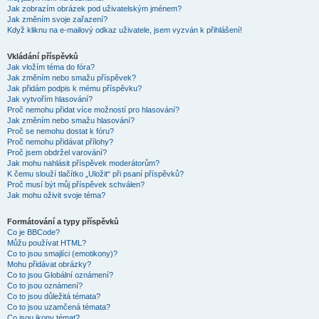
Jak zobrazím obrázek pod uživatelským jménem?
Jak změním svoje zařazení?
Když kliknu na e-mailový odkaz uživatele, jsem vyzván k přihlášení!
Vkládání příspěvků
Jak vložím téma do fóra?
Jak změním nebo smažu příspěvek?
Jak přidám podpis k mému příspěvku?
Jak vytvořím hlasování?
Proč nemohu přidat více možností pro hlasování?
Jak změním nebo smažu hlasování?
Proč se nemohu dostat k fóru?
Proč nemohu přidávat přílohy?
Proč jsem obdržel varování?
Jak mohu nahlásit příspěvek moderátorům?
K čemu slouží tlačítko „Uložit“ při psaní příspěvků?
Proč musí být můj příspěvek schválen?
Jak mohu oživit svoje téma?
Formátování a typy příspěvků
Co je BBCode?
Můžu používat HTML?
Co to jsou smajlíci (emotikony)?
Mohu přidávat obrázky?
Co to jsou Globální oznámení?
Co to jsou oznámení?
Co to jsou důležitá témata?
Co to jsou uzamčená témata?
Co jsou ikony témat?