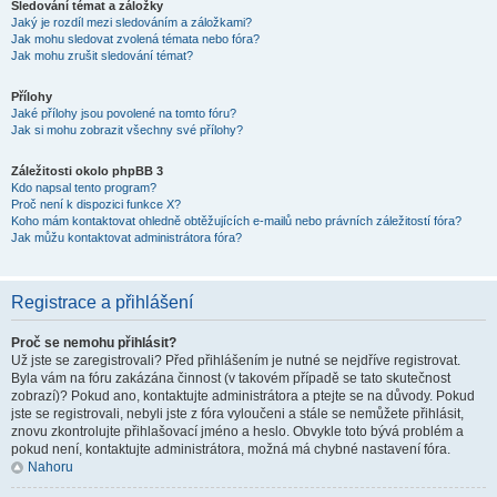
Sledování témat a záložky
Jaký je rozdíl mezi sledováním a záložkami?
Jak mohu sledovat zvolená témata nebo fóra?
Jak mohu zrušit sledování témat?
Přílohy
Jaké přílohy jsou povolené na tomto fóru?
Jak si mohu zobrazit všechny své přílohy?
Záležitosti okolo phpBB 3
Kdo napsal tento program?
Proč není k dispozici funkce X?
Koho mám kontaktovat ohledně obtěžujících e-mailů nebo právních záležitostí fóra?
Jak můžu kontaktovat administrátora fóra?
Registrace a přihlášení
Proč se nemohu přihlásit?
Už jste se zaregistrovali? Před přihlášením je nutné se nejdříve registrovat.
Byla vám na fóru zakázána činnost (v takovém případě se tato skutečnost
zobrazí)? Pokud ano, kontaktujte administrátora a ptejte se na důvody. Pokud
jste se registrovali, nebyli jste z fóra vyloučeni a stále se nemůžete přihlásit,
znovu zkontrolujte přihlašovací jméno a heslo. Obvykle toto bývá problém a
pokud není, kontaktujte administrátora, možná má chybné nastavení fóra.
Nahoru