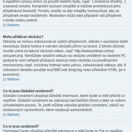
k vyjádření výrazu emocí za použití malého kódu, např. :) znamená šťastný, :(
znamená smutný. Kompletní seznam smajlíků si můžete prohlédnout přes
příspěvkový formulář. Prosím, snažte se tyto smajlíky nezneužívat, aby se
příspěvek nestal nečitelným. Moderátor může také případně váš příspěvek
v tomto směru změnit.
Nahoru
Mohu přidávat obrázky?
Obrázky se mohou zobrazovat ve vašich příspěvcích, ačkoliv v současné době
neexistuje žádná funkce k nahrání obrázků přímo na board. Z tohoto důvodu
musíte uvést na takový obrázek odkaz, např. http://www.priklad.cz/muj-
obrazek.png. Nemůžete vytvářet odkazy na obrázky umístěné na vlastním PC
(pokud to není veřejně přístupná stanice) nebo obrázky za prověřujícími
mechanismy, např. schránky hotmail nebo yahoo, zaheslované odkazy, atd. K
zobrazení obrázku použijte buď BBCode [img] tag nebo příslušné HTML (je-li
povoleno).
Nahoru
Co to jsou Globální oznámení?
Globální oznámení obsahují důležité informace, které byste si měli přečíst co
nejdříve. Globální oznámení se zobrazují nad každým fórem a také ve vašem
uživatelském panelu. To, jestli můžete odesílat globální oznámení, záleží na
nastavených oprávněních, které nastavují administrátoři.
Nahoru
Co to jsou oznámení?
Oznámení často přinášejí důležité informace a měli byste je číst co nejdříve.