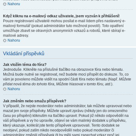
Nahoru
Když kliknu na e-mailový odkaz uživatele, jsem vyzván k přihlášení!
Pouze registrovaní uživatelé mohou posílat e-mail lidem přes nastavený e-
mailový formulář (pokud administrátor tuto možnost povolil). Toto opatření
umožňuje zbavit se otravných anonymních vzkazů a robotů, které sbírají e-
mailové adresy.
Nahoru
Vkládání příspěvků
Jak vložím téma do fóra?
Jednoduše. Klikněte na příslušné tlačítko na obrazovce fóra nebo tématu.
Možná bude nutné se registrovat, než budete moci přispět do diskuze. To, co
vám je povoleno můžete vidět na spodní části fóra nebo tématu (Např.
Můžete
přidat nová téma do tohoto fóra, Můžete hlasovat v tomto fóru, atd.
).
Nahoru
Jak změním nebo smažu příspěvek?
V případě, že nejste moderátor nebo administrátor, tak můžete upravovat nebo
mazat jen svoje příspěvky. Můžete upravit zprávu (někdy jen do omezeného
času po přispění) kliknutím na tlačítko
upravit
. Pokud již někdo odpověděl na
váš příspěvek a vy ho upravíte, objeví se vám malinký dodatek u příspěvku,
který ukazuje, kolikrát jste tento příspěvek upravovali. Tento dodatek se
neobjeví, pokud zatím nikdo neodpověděl nebo pokud moderátor či
administrátor změnili příspěvek (ti by měli sami zanechat vzkaz proč jej