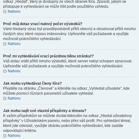
odkaz „Hledat“, který je dostupný ze všech stránek fóra. Způsob, jakým se
přistupuje k vyhledávání se může lišit podle použitého vzhledu.
Nahoru
Proč můj dotaz vrací nulový počet výsledků?
Vámi hledaný výraz byl pravděpodobně příliš obecný a obsahoval příliš mnoho
častých slov, které nejsou indexovány. Upřesněte váš požadavek a využijte
možností pokročilého vyhledávání.
Nahoru
Proč mi vyhledávání vrací prázdnou bílou stránku!?
Váš dotaz vrátil příliš mnoho výsledků, které server nebyl schopen zpracovat.
Upřesněte váš požadavek a využijte možností pokročilého vyhledávání.
Nahoru
Jak mohu vyhledávat členy fóra?
Přejděte na stránku „Členové“ a klikněte na odkaz „Vyhledat uživatele“, kde
můžete pomocí různých parametrů uživatele vyhledat.
Nahoru
Jak mohu najít své vlastní příspěvky a témata?
K vašim příspěvkům se můžete dostat kliknutím na odkaz „Hledat uživatelovy
příspěvky“ v Uživatelském panelu, nebo přes váš profil. Pro vyhledání témat,
které jste odeslali, využijte stránku pokročilého vyhledávání, kde zadáte
odpovídající kritéria.
Nahoru