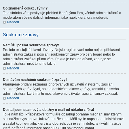
Co znamená odkaz „Tým“?
Tato stránka vám poskytuje přehled členů týmu fóra, včetně administrátorů a
moderátorů včetně dalších informací, jako např. která fóra moderují.
Nahoru
Soukromé zprávy
Nemůžu posílat soukromé zprávy!
Pro toto existují tři hlavní důvody. Nejste registrovaní nebo nejste přihlášení,
administrátor zakázal posílání soukromých zpráv pro celý board nebo to
administrátor zakázal přímo vám. Pokud je toto ten důvod, zeptejte se
administrátora, proč to tomu tak je.
Nahoru
Dostávám nechtěné soukromé zprávy!
Plánujeme přidání seznamu ignorovaných uživatelů v systému zasílání
soukromých zpráv. Nyní, pokud dostáváte takové zprávy, kontaktujte svého
administrátora, který má tu moc takovému uživateli zasílání zpráv zakázat.
Nahoru
Dostal jsem spamový a obtížný e-mail od někoho z fóra!
To je nám líto. Příspěvkové formuláře obsahují obranné mechanismy, kterými
se snažíme vystopovat takového uživatele. Měli byste napsat administrátorovi
a zaslat kopii e-mailu, který jste obdrželi, což je velmi důležité (kvůli hlavičce,
která potřebné informace obsahuje). Oni pak mohou konat.