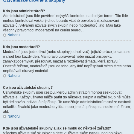
Uživatelské úrovně a skupiny
Kdo jsou administrátoři?
Administrátoři jsou lidé pověření nejvyšší kontrolou nad celým fórem. Tito lidé
mohou kontrolovat veškerý chod boardu včetně povolování, zakazování
uživatelů, vytváření uživatelských skupin nebo moderátorů, atd. Mají také
všechny pravomoci moderátorů na celém boardu.
Nahoru
Kdo jsou moderátoři?
Moderátoři jsou jednotlivci (nebo skupiny jednotlivců), jejichž práce je starat se
o chod fóra každý den. Mají právo upravovat nebo mazat příspěvky,
zamykat/odemykat, přesouvat, mazat a rozdělovat témata, která spravují.
Obecně řečeno, moderátoři jsou od toho, aby lidé nepřispívali
mimo téma
nebo
nepřidávali otravný materiál.
Nahoru
Co jsou uživatelské skupiny?
Uživatelské skupiny jsou cestou, kterou administrátoři mohou seskupovat
uživatele. Každý uživatel může patřit do několika skupin a každé skupině může
být definován individuální přístup. To umožňuje administrátorům snáze nastavit
několik uživatelů jako moderátory fóra nebo jim dát přístup na soukromé fórum,
atd.
Nahoru
Kde jsou uživatelské skupiny a jak se mohu do některé zařadit?
Všechny uživatelské skupiny najdete v Uživatelském panelu pod položkou