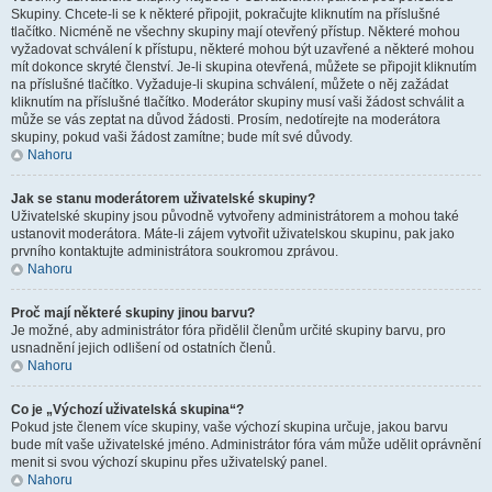
Skupiny. Chcete-li se k některé připojit, pokračujte kliknutím na příslušné
tlačítko. Nicméně ne všechny skupiny mají otevřený přístup. Některé mohou
vyžadovat schválení k přístupu, některé mohou být uzavřené a některé mohou
mít dokonce skryté členství. Je-li skupina otevřená, můžete se připojit kliknutím
na příslušné tlačítko. Vyžaduje-li skupina schválení, můžete o něj zažádat
kliknutím na příslušné tlačítko. Moderátor skupiny musí vaši žádost schválit a
může se vás zeptat na důvod žádosti. Prosím, nedotírejte na moderátora
skupiny, pokud vaši žádost zamítne; bude mít své důvody.
Nahoru
Jak se stanu moderátorem uživatelské skupiny?
Uživatelské skupiny jsou původně vytvořeny administrátorem a mohou také
ustanovit moderátora. Máte-li zájem vytvořit uživatelskou skupinu, pak jako
prvního kontaktujte administrátora soukromou zprávou.
Nahoru
Proč mají některé skupiny jinou barvu?
Je možné, aby administrátor fóra přidělil členům určité skupiny barvu, pro
usnadnění jejich odlišení od ostatních členů.
Nahoru
Co je „Výchozí uživatelská skupina“?
Pokud jste členem více skupiny, vaše výchozí skupina určuje, jakou barvu
bude mít vaše uživatelské jméno. Administrátor fóra vám může udělit oprávnění
menit si svou výchozí skupinu přes uživatelský panel.
Nahoru