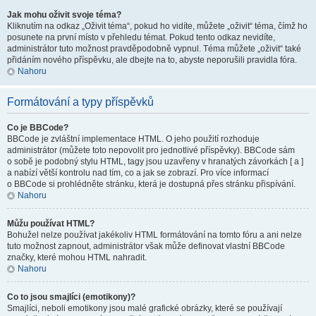
Jak mohu oživit svoje téma?
Kliknutím na odkaz „Oživit téma“, pokud ho vidíte, můžete „oživit“ téma, čímž ho
posunete na první místo v přehledu témat. Pokud tento odkaz nevidíte,
administrátor tuto možnost pravděpodobně vypnul. Téma můžete „oživit“ také
přidáním nového příspěvku, ale dbejte na to, abyste neporušili pravidla fóra.
Nahoru
Formátování a typy příspěvků
Co je BBCode?
BBCode je zvláštní implementace HTML. O jeho použití rozhoduje
administrátor (můžete toto nepovolit pro jednotlivé příspěvky). BBCode sám
o sobě je podobný stylu HTML, tagy jsou uzavřeny v hranatých závorkách [ a ]
a nabízí větší kontrolu nad tím, co a jak se zobrazí. Pro více informací
o BBCode si prohlédněte stránku, která je dostupná přes stránku přispívání.
Nahoru
Můžu používat HTML?
Bohužel nelze používat jakékoliv HTML formátování na tomto fóru a ani nelze
tuto možnost zapnout, administrátor však může definovat vlastní BBCode
značky, které mohou HTML nahradit.
Nahoru
Co to jsou smajlíci (emotikony)?
Smajlíci, neboli emotikony jsou malé grafické obrázky, které se používají