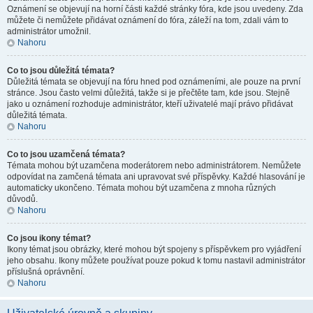
Oznámení se objevují na horní části každé stránky fóra, kde jsou uvedeny. Zda
můžete či nemůžete přidávat oznámení do fóra, záleží na tom, zdali vám to
administrátor umožnil.
Nahoru
Co to jsou důležitá témata?
Důležitá témata se objevují na fóru hned pod oznámeními, ale pouze na první
stránce. Jsou často velmi důležitá, takže si je přečtěte tam, kde jsou. Stejně
jako u oznámení rozhoduje administrátor, kteří uživatelé mají právo přidávat
důležitá témata.
Nahoru
Co to jsou uzamčená témata?
Témata mohou být uzamčena moderátorem nebo administrátorem. Nemůžete
odpovídat na zamčená témata ani upravovat své příspěvky. Každé hlasování je
automaticky ukončeno. Témata mohou být uzamčena z mnoha různých
důvodů.
Nahoru
Co jsou ikony témat?
Ikony témat jsou obrázky, které mohou být spojeny s příspěvkem pro vyjádření
jeho obsahu. Ikony můžete používat pouze pokud k tomu nastavil administrátor
příslušná oprávnění.
Nahoru