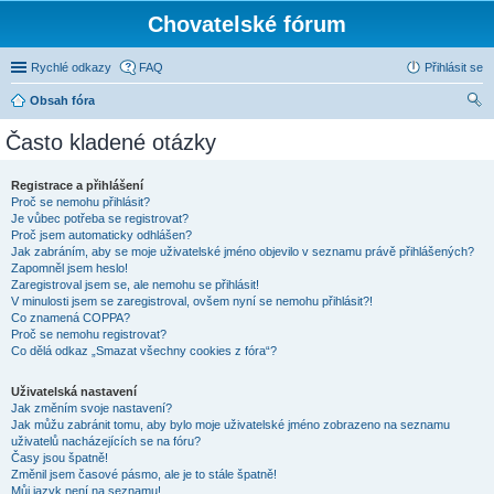
Chovatelské fórum
Rychlé odkazy
FAQ
Přihlásit se
Obsah fóra
led
Často kladené otázky
at
Registrace a přihlášení
Proč se nemohu přihlásit?
Je vůbec potřeba se registrovat?
Proč jsem automaticky odhlášen?
Jak zabráním, aby se moje uživatelské jméno objevilo v seznamu právě přihlášených?
Zapomněl jsem heslo!
Zaregistroval jsem se, ale nemohu se přihlásit!
V minulosti jsem se zaregistroval, ovšem nyní se nemohu přihlásit?!
Co znamená COPPA?
Proč se nemohu registrovat?
Co dělá odkaz „Smazat všechny cookies z fóra“?
Uživatelská nastavení
Jak změním svoje nastavení?
Jak můžu zabránit tomu, aby bylo moje uživatelské jméno zobrazeno na seznamu
uživatelů nacházejících se na fóru?
Časy jsou špatně!
Změnil jsem časové pásmo, ale je to stále špatně!
Můj jazyk není na seznamu!