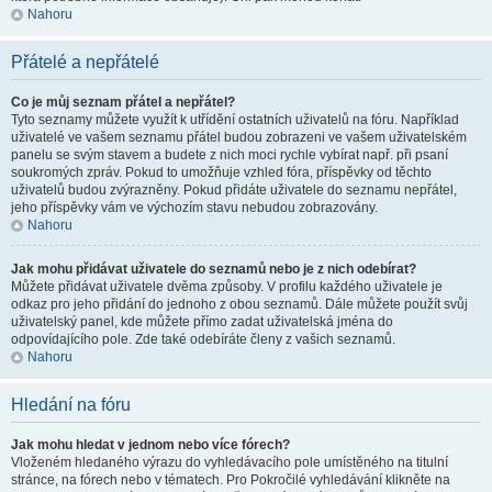
Nahoru
Přátelé a nepřátelé
Co je můj seznam přátel a nepřátel?
Tyto seznamy můžete využít k utřídění ostatních uživatelů na fóru. Například
uživatelé ve vašem seznamu přátel budou zobrazeni ve vašem uživatelském
panelu se svým stavem a budete z nich moci rychle vybírat např. při psaní
soukromých zpráv. Pokud to umožňuje vzhled fóra, příspěvky od těchto
uživatelů budou zvýrazněny. Pokud přidáte uživatele do seznamu nepřátel,
jeho příspěvky vám ve výchozím stavu nebudou zobrazovány.
Nahoru
Jak mohu přidávat uživatele do seznamů nebo je z nich odebírat?
Můžete přidávat uživatele dvěma způsoby. V profilu každého uživatele je
odkaz pro jeho přidání do jednoho z obou seznamů. Dále můžete použít svůj
uživatelský panel, kde můžete přímo zadat uživatelská jména do
odpovídajícího pole. Zde také odebíráte členy z vašich seznamů.
Nahoru
Hledání na fóru
Jak mohu hledat v jednom nebo více fórech?
Vloženém hledaného výrazu do vyhledávacího pole umístěného na titulní
stránce, na fórech nebo v tématech. Pro Pokročilé vyhledávání klikněte na