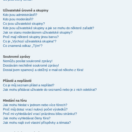
Uživatelské úrovně a skupiny
Kdo jsou administrátoři?
Kdo jsou moderátoři?
Co jsou uživatelské skupiny?
Kde jsou uživatelské skupiny a jak se mohu do některé zařadit?
Jak se stanu moderátorem uživatelské skupiny?
Proč mají některé skupiny jinou barvu?
Co je „Výchozí uživatelská skupina“?
Co znamená odkaz „Tým“?
Soukromé zprávy
Nemůžu posílat soukromé zprávy!
Dostávám nechtěné soukromé zprávy!
Dostal jsem spamový a obtížný e-mail od někoho z fóra!
Přátelé a nepřátelé
Co je můj seznam přátel a nepřátel?
Jak mohu přidávat uživatele do seznamů nebo je z nich odebírat?
Hledání na fóru
Jak mohu hledat v jednom nebo více fórech?
Proč můj dotaz vrací nulový počet výsledků?
Proč mi vyhledávání vrací prázdnou bílou stránku!?
Jak mohu vyhledávat členy fóra?
Jak mohu najít své vlastní příspěvky a témata?