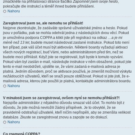
zmáčkněte na přihlašovací stránce tlačítko
Zapomněl jsem svoje heslo
,
pokračujte dle instrukcí a téměř ihned budete přihlášeni.
Nahoru
Zaregistroval jsem se, ale nemohu se přihlásit!
Nejprve zkontrolujte, že zadáváte správné uživatelské jméno a heslo. Pokud
jsou v pořádku, pak se mohla odehrát jedna z následujících dvou věcí. Pokud
je umožněna podpora COPPA a klikli jste při registraci na odkaz
…a je mi
méně než 13 let
, budete muset následovat zaslané instrukce. Pokud toto není
ten případ, pak váš účet musí být aktivován. Některé boardy vyžadují aktivaci
všech nových registrací, buď Vámi, nebo administrátorem před tím, než se
budete moci přihlásit. Když jste se registrovali, byli byste k tomuto vyzváni.
Pokud vám byl zaslán e-mail, následujte instrukce v něm obsažené, pokud jste
tento e-mail neobdrželi, ujistěte se, že vámi zadaná e-mailová adresa je
platná. Jedním důvodem, proč se aktivace používá, je zmenšit možnost výskytu
nežádoucích
uživatelů, kteří se snaží pouze obtěžovat. Pokud si jste jisti, že e-
mailová adresa, kterou jste použili je platná, kontaktujte administrátora boardu.
Nahoru
V minulosti jsem se zaregistroval, ovšem nyní se nemohu přihlásit?!
Nejspíše administrátor z nějakého důvodu smazal váš účet. To mohlo být z
důvodu, že jste možná nevložili žádný příspěvek. Je to obvyklé, že se
pravidelně odstraňují uživatelé, kteří ničím nepřispěli, aby se zmenšila velikost
databáze. Zkuste se zaregistrovat znovu a zapojte se do diskuzí.
Nahoru
Co znamená COPPA?