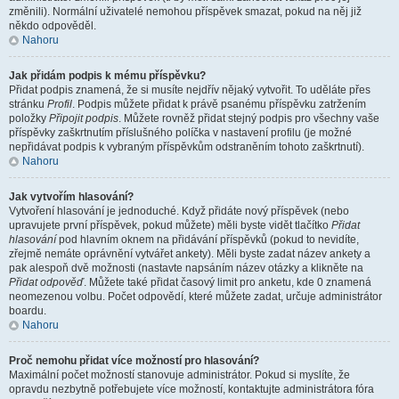
změnili). Normální uživatelé nemohou příspěvek smazat, pokud na něj již
někdo odpověděl.
Nahoru
Jak přidám podpis k mému příspěvku?
Přidat podpis znamená, že si musíte nejdřív nějaký vytvořit. To uděláte přes
stránku
Profil
. Podpis můžete přidat k právě psanému příspěvku zatržením
položky
Připojit podpis
. Můžete rovněž přidat stejný podpis pro všechny vaše
příspěvky zaškrtnutím příslušného políčka v nastavení profilu (je možné
nepřidávat podpis k vybraným příspěvkům odstraněním tohoto zaškrtnutí).
Nahoru
Jak vytvořím hlasování?
Vytvoření hlasování je jednoduché. Když přidáte nový příspěvek (nebo
upravujete první příspěvek, pokud můžete) měli byste vidět tlačítko
Přidat
hlasování
pod hlavním oknem na přidávání příspěvků (pokud to nevidíte,
zřejmě nemáte oprávnění vytvářet ankety). Měli byste zadat název ankety a
pak alespoň dvě možnosti (nastavte napsáním název otázky a klikněte na
Přidat odpověď
. Můžete také přidat časový limit pro anketu, kde 0 znamená
neomezenou volbu. Počet odpovědí, které můžete zadat, určuje administrátor
boardu.
Nahoru
Proč nemohu přidat více možností pro hlasování?
Maximální počet možností stanovuje administrátor. Pokud si myslíte, že
opravdu nezbytně potřebujete více možností, kontaktujte administrátora fóra