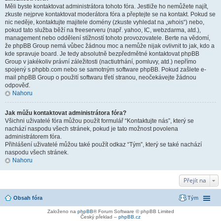
Měli byste kontaktovat administrátora tohoto fóra. Jestliže ho nemůžete najít,
zkuste nejprve kontaktovat moderátora fóra a přeptejte se na kontakt. Pokud se
nic neděje, kontaktujte majitele domény (zkuste vyhledat na „whois“) nebo,
pokud tato služba běží na freeserveru (např. yahoo, IC, webzdarma, atd.),
management nebo oddělení stížností tohoto provozovatele. Berte na vědomí,
že phpBB Group nemá vůbec žádnou moc a nemůže nijak ovlivnit to jak, kdo a
kde spravuje board. Je tedy absolutně bezpředmětné kontaktovat phpBB
Group v jakékoliv právní záležitosti (nactiutrhání, pomluvy, atd.) nepřímo
spojený s phpbb.com nebo se samotným software phpBB. Pokud zašlete e-
mail phpBB Group o použití softwaru třetí stranou, neočekávejte žádnou
odpověď.
Nahoru
Jak můžu kontaktovat administrátora fóra?
Všichni uživatelé fóra můžou použít formulář “Kontaktujte nás”, který se
nachází naspodu všech stránek, pokud je tato možnost povolena
administrátorem fóra.
Přihlášení uživatelé můžou také použít odkaz “Tým”, který se také nachází
naspodu všech stránek.
Nahoru
Přejít na
Obsah fóra
Tým
Založeno na
phpBB
® Forum Software © phpBB Limited
Český překlad –
phpBB.cz