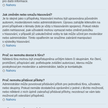
pro další informace.
Nahoru
Jak změním nebo smažu hlasování?
Je to stejné jako s příspěvky, hlasování mohou být upravována původním
autorem, moderátorem nebo administrátorem. Úpravu zahájíte kliknutím na
první příspěvek v tématu (toto je vždy s hlasováním spojeno). Pokud nikdo
zatím nehlasoval, pak uživatelé mohou vymazat nebo změnit položku
v hlasování, v případě již uskutečněné volby to tak může učinit jen moderátor
nebo administrátor. Tímto opatřením se snažíme zabránit manipulaci
s výsledky hlasování.
Nahoru
Proč se nemohu dostat k fóru?
Některá fóra mohou být znepřístupněna určitým lidem či skupinám. Ke čtení,
prohlížení, přispívání atd. potřebujete zvláštní autorizaci, kterou může
poskytnout jen moderátor a administrátor, takže je kontaktujte.
Nahoru
Proč nemohu přidávat přílohy?
Administrátor může povolovat přidávání příloh pro jednotlivá fóra, uživatele,
nebo skupiny. Pokud nemáte dostatečná oprávnění z jedné z těchto možností,
nebo některé z nich úplně zabraňují přidávat přílohy, nezobrazí se vám tato
možnost při odesílání příspěvků.
Nahoru