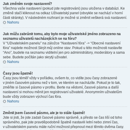
Jak změním svoje nastavení?
Všechna vaše nastavení (pokud jste registrováni) jsou uložena v databázi. Ke
změně stačí kliknout na odkaz
Uživatelský panel
(obvykle se nachází v horní
části stránky). V následném rozhraní je možné si změnit veškerá svá nastavení.
Nahoru
Jak můžu zabránit tomu, aby bylo moje uživatelské jméno zobrazeno na
seznamu uživatelů nacházejících se na fóru?
V “Uživatelském panelu” na záložce “Nastavení fóra” -> “Obecné nastavení
fóra” najdete možnost
Skrýt můj online stav
. Pokud u této možnosti nastavíte
“Ano”, budete na seznamu viditelní jen pro administrátory, moderátory a sama
sebe. Budete počítán jako skrytý uživatel.
Nahoru
Časy jsou špatně!
Časy jsou téměř vždy v pořádku, ovšem to, co vidíte jsou časy zobrazené
v jiném časovém pásmu než v tom, ve kterém se nacházíte. Pokud je to tak,
změňte si časové pásmo v profilu. Berte na vědomí, časové pásma a další
nastavení si mohou měnit jen registrovaní uživatelé. Anonymním uživatelům
bude vždy zobrazen výchozí čas fóra.
Nahoru
Změnil jsem časové pásmo, ale je to stále špatně!
Jste si jisti, že jste zadali časové pásmo správně, a přesto se čas liší od toho
správného, pak jste pravděpodobně špatně nastavili letní nebo zimní čas,
v uživatelském panelu máte ruční možnost přepnout mezi těmito dvěma časy.