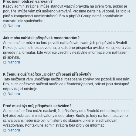
Proč jsem obdržel varování?
Každý administrátor si může stanovit vlastní pravidla na svém fóru, pokud je
porušíte, může vám být uděleno varování. Prosíme berte na vědomí, že toto je
plně v kompetenci administrátorů fóra a phpBB Group nemá s vydáváním
varování nic společného.
Nahoru
Jak mohu nahlásit příspěvek moderátorům?
Administrátor může na fóru povolit nahlašování vadných příspěvků uživateli.
Pokud je tato možnost povolena, u každého příspěvku uvidíte ikonu, která vás
přivede na formulář, kde vyplníte všechny nezbytné informace pro nahlášení
příspěvku.
Nahoru
K čemu slouží tlačítko „Uložit“ při psaní příspěvků?
Tato možnost vám umožňuje uložit si rozepsané zprávy pro pozdější odeslání.
Pro jejich opětovné načtení navštivte uživatelský panel, odkud jsou dostupné
odpovídající nástroje.
Nahoru
Proč musí být můj příspěvek schválen?
Administrátor fóra může nastavit, že příspěvky od uživatelů nebo skupin musí
být před zobrazením schváleny moderátory. Buďto je tedy na fóru nastaveno
schvalování, nebo jste byli umístěny do skupiny, u které je schvalování
vyžadováno. Kontaktujte administrátora fóra pro více informací.
Nahoru