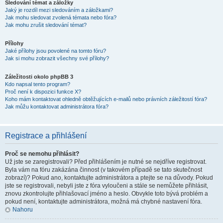
Sledování témat a záložky
Jaký je rozdíl mezi sledováním a záložkami?
Jak mohu sledovat zvolená témata nebo fóra?
Jak mohu zrušit sledování témat?
Přílohy
Jaké přílohy jsou povolené na tomto fóru?
Jak si mohu zobrazit všechny své přílohy?
Záležitosti okolo phpBB 3
Kdo napsal tento program?
Proč není k dispozici funkce X?
Koho mám kontaktovat ohledně obtěžujících e-mailů nebo právních záležitostí fóra?
Jak můžu kontaktovat administrátora fóra?
Registrace a přihlášení
Proč se nemohu přihlásit?
Už jste se zaregistrovali? Před přihlášením je nutné se nejdříve registrovat.
Byla vám na fóru zakázána činnost (v takovém případě se tato skutečnost
zobrazí)? Pokud ano, kontaktujte administrátora a ptejte se na důvody. Pokud
jste se registrovali, nebyli jste z fóra vyloučeni a stále se nemůžete přihlásit,
znovu zkontrolujte přihlašovací jméno a heslo. Obvykle toto bývá problém a
pokud není, kontaktujte administrátora, možná má chybné nastavení fóra.
Nahoru