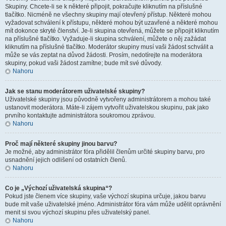
Skupiny. Chcete-li se k některé připojit, pokračujte kliknutím na příslušné
tlačítko. Nicméně ne všechny skupiny mají otevřený přístup. Některé mohou
vyžadovat schválení k přístupu, některé mohou být uzavřené a některé mohou
mít dokonce skryté členství. Je-li skupina otevřená, můžete se připojit kliknutím
na příslušné tlačítko. Vyžaduje-li skupina schválení, můžete o něj zažádat
kliknutím na příslušné tlačítko. Moderátor skupiny musí vaši žádost schválit a
může se vás zeptat na důvod žádosti. Prosím, nedotírejte na moderátora
skupiny, pokud vaši žádost zamítne; bude mít své důvody.
Nahoru
Jak se stanu moderátorem uživatelské skupiny?
Uživatelské skupiny jsou původně vytvořeny administrátorem a mohou také
ustanovit moderátora. Máte-li zájem vytvořit uživatelskou skupinu, pak jako
prvního kontaktujte administrátora soukromou zprávou.
Nahoru
Proč mají některé skupiny jinou barvu?
Je možné, aby administrátor fóra přidělil členům určité skupiny barvu, pro
usnadnění jejich odlišení od ostatních členů.
Nahoru
Co je „Výchozí uživatelská skupina“?
Pokud jste členem více skupiny, vaše výchozí skupina určuje, jakou barvu
bude mít vaše uživatelské jméno. Administrátor fóra vám může udělit oprávnění
menit si svou výchozí skupinu přes uživatelský panel.
Nahoru