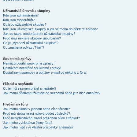
Uživatelské úrovně a skupiny
Kdo jsou administrátoři?
Kdo jsou moderátoři?
Co jsou uživatelské skupiny?
Kde jsou uživatelské skupiny a jak se mohu do některé zařadit?
Jak se stanu moderátorem uživatelské skupiny?
Proč mají některé skupiny jinou barvu?
Co je „Výchozí uživatelská skupina“?
Co znamená odkaz „Tým“?
Soukromé zprávy
Nemůžu posílat soukromé zprávy!
Dostávám nechtěné soukromé zprávy!
Dostal jsem spamový a obtížný e-mail od někoho z fóra!
Přátelé a nepřátelé
Co je můj seznam přátel a nepřátel?
Jak mohu přidávat uživatele do seznamů nebo je z nich odebírat?
Hledání na fóru
Jak mohu hledat v jednom nebo více fórech?
Proč můj dotaz vrací nulový počet výsledků?
Proč mi vyhledávání vrací prázdnou bílou stránku!?
Jak mohu vyhledávat členy fóra?
Jak mohu najít své vlastní příspěvky a témata?