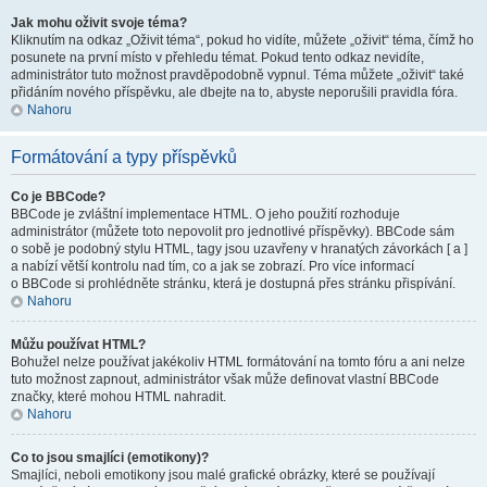
Jak mohu oživit svoje téma?
Kliknutím na odkaz „Oživit téma“, pokud ho vidíte, můžete „oživit“ téma, čímž ho
posunete na první místo v přehledu témat. Pokud tento odkaz nevidíte,
administrátor tuto možnost pravděpodobně vypnul. Téma můžete „oživit“ také
přidáním nového příspěvku, ale dbejte na to, abyste neporušili pravidla fóra.
Nahoru
Formátování a typy příspěvků
Co je BBCode?
BBCode je zvláštní implementace HTML. O jeho použití rozhoduje
administrátor (můžete toto nepovolit pro jednotlivé příspěvky). BBCode sám
o sobě je podobný stylu HTML, tagy jsou uzavřeny v hranatých závorkách [ a ]
a nabízí větší kontrolu nad tím, co a jak se zobrazí. Pro více informací
o BBCode si prohlédněte stránku, která je dostupná přes stránku přispívání.
Nahoru
Můžu používat HTML?
Bohužel nelze používat jakékoliv HTML formátování na tomto fóru a ani nelze
tuto možnost zapnout, administrátor však může definovat vlastní BBCode
značky, které mohou HTML nahradit.
Nahoru
Co to jsou smajlíci (emotikony)?
Smajlíci, neboli emotikony jsou malé grafické obrázky, které se používají