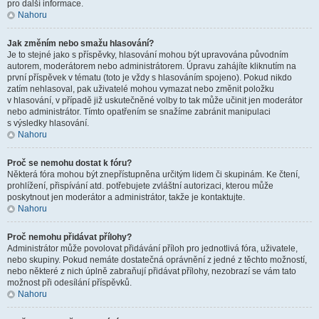
pro další informace.
Nahoru
Jak změním nebo smažu hlasování?
Je to stejné jako s příspěvky, hlasování mohou být upravována původním
autorem, moderátorem nebo administrátorem. Úpravu zahájíte kliknutím na
první příspěvek v tématu (toto je vždy s hlasováním spojeno). Pokud nikdo
zatím nehlasoval, pak uživatelé mohou vymazat nebo změnit položku
v hlasování, v případě již uskutečněné volby to tak může učinit jen moderátor
nebo administrátor. Tímto opatřením se snažíme zabránit manipulaci
s výsledky hlasování.
Nahoru
Proč se nemohu dostat k fóru?
Některá fóra mohou být znepřístupněna určitým lidem či skupinám. Ke čtení,
prohlížení, přispívání atd. potřebujete zvláštní autorizaci, kterou může
poskytnout jen moderátor a administrátor, takže je kontaktujte.
Nahoru
Proč nemohu přidávat přílohy?
Administrátor může povolovat přidávání příloh pro jednotlivá fóra, uživatele,
nebo skupiny. Pokud nemáte dostatečná oprávnění z jedné z těchto možností,
nebo některé z nich úplně zabraňují přidávat přílohy, nezobrazí se vám tato
možnost při odesílání příspěvků.
Nahoru