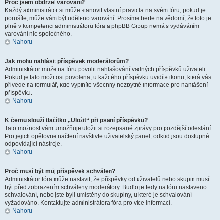
Proč jsem obdržel varování?
Každý administrátor si může stanovit vlastní pravidla na svém fóru, pokud je
porušíte, může vám být uděleno varování. Prosíme berte na vědomí, že toto je
plně v kompetenci administrátorů fóra a phpBB Group nemá s vydáváním
varování nic společného.
Nahoru
Jak mohu nahlásit příspěvek moderátorům?
Administrátor může na fóru povolit nahlašování vadných příspěvků uživateli.
Pokud je tato možnost povolena, u každého příspěvku uvidíte ikonu, která vás
přivede na formulář, kde vyplníte všechny nezbytné informace pro nahlášení
příspěvku.
Nahoru
K čemu slouží tlačítko „Uložit“ při psaní příspěvků?
Tato možnost vám umožňuje uložit si rozepsané zprávy pro pozdější odeslání.
Pro jejich opětovné načtení navštivte uživatelský panel, odkud jsou dostupné
odpovídající nástroje.
Nahoru
Proč musí být můj příspěvek schválen?
Administrátor fóra může nastavit, že příspěvky od uživatelů nebo skupin musí
být před zobrazením schváleny moderátory. Buďto je tedy na fóru nastaveno
schvalování, nebo jste byli umístěny do skupiny, u které je schvalování
vyžadováno. Kontaktujte administrátora fóra pro více informací.
Nahoru