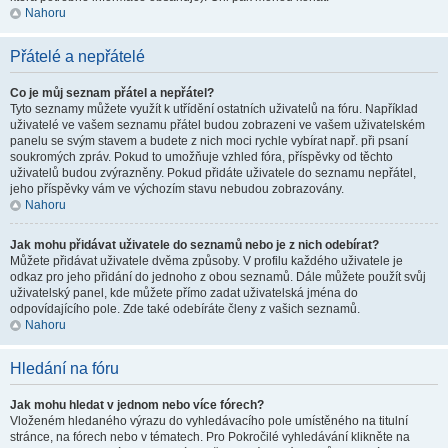
Nahoru
Přátelé a nepřátelé
Co je můj seznam přátel a nepřátel?
Tyto seznamy můžete využít k utřídění ostatních uživatelů na fóru. Například
uživatelé ve vašem seznamu přátel budou zobrazeni ve vašem uživatelském
panelu se svým stavem a budete z nich moci rychle vybírat např. při psaní
soukromých zpráv. Pokud to umožňuje vzhled fóra, příspěvky od těchto
uživatelů budou zvýrazněny. Pokud přidáte uživatele do seznamu nepřátel,
jeho příspěvky vám ve výchozím stavu nebudou zobrazovány.
Nahoru
Jak mohu přidávat uživatele do seznamů nebo je z nich odebírat?
Můžete přidávat uživatele dvěma způsoby. V profilu každého uživatele je
odkaz pro jeho přidání do jednoho z obou seznamů. Dále můžete použít svůj
uživatelský panel, kde můžete přímo zadat uživatelská jména do
odpovídajícího pole. Zde také odebíráte členy z vašich seznamů.
Nahoru
Hledání na fóru
Jak mohu hledat v jednom nebo více fórech?
Vloženém hledaného výrazu do vyhledávacího pole umístěného na titulní
stránce, na fórech nebo v tématech. Pro Pokročilé vyhledávání klikněte na