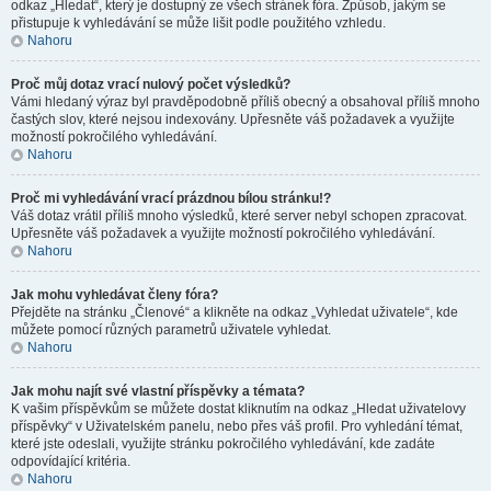
odkaz „Hledat“, který je dostupný ze všech stránek fóra. Způsob, jakým se
přistupuje k vyhledávání se může lišit podle použitého vzhledu.
Nahoru
Proč můj dotaz vrací nulový počet výsledků?
Vámi hledaný výraz byl pravděpodobně příliš obecný a obsahoval příliš mnoho
častých slov, které nejsou indexovány. Upřesněte váš požadavek a využijte
možností pokročilého vyhledávání.
Nahoru
Proč mi vyhledávání vrací prázdnou bílou stránku!?
Váš dotaz vrátil příliš mnoho výsledků, které server nebyl schopen zpracovat.
Upřesněte váš požadavek a využijte možností pokročilého vyhledávání.
Nahoru
Jak mohu vyhledávat členy fóra?
Přejděte na stránku „Členové“ a klikněte na odkaz „Vyhledat uživatele“, kde
můžete pomocí různých parametrů uživatele vyhledat.
Nahoru
Jak mohu najít své vlastní příspěvky a témata?
K vašim příspěvkům se můžete dostat kliknutím na odkaz „Hledat uživatelovy
příspěvky“ v Uživatelském panelu, nebo přes váš profil. Pro vyhledání témat,
které jste odeslali, využijte stránku pokročilého vyhledávání, kde zadáte
odpovídající kritéria.
Nahoru