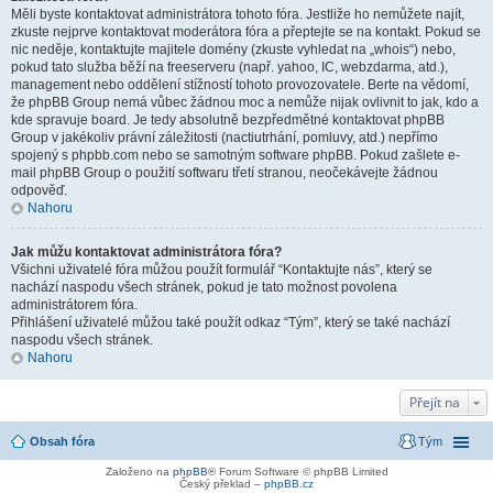
Měli byste kontaktovat administrátora tohoto fóra. Jestliže ho nemůžete najít,
zkuste nejprve kontaktovat moderátora fóra a přeptejte se na kontakt. Pokud se
nic neděje, kontaktujte majitele domény (zkuste vyhledat na „whois“) nebo,
pokud tato služba běží na freeserveru (např. yahoo, IC, webzdarma, atd.),
management nebo oddělení stížností tohoto provozovatele. Berte na vědomí,
že phpBB Group nemá vůbec žádnou moc a nemůže nijak ovlivnit to jak, kdo a
kde spravuje board. Je tedy absolutně bezpředmětné kontaktovat phpBB
Group v jakékoliv právní záležitosti (nactiutrhání, pomluvy, atd.) nepřímo
spojený s phpbb.com nebo se samotným software phpBB. Pokud zašlete e-
mail phpBB Group o použití softwaru třetí stranou, neočekávejte žádnou
odpověď.
Nahoru
Jak můžu kontaktovat administrátora fóra?
Všichni uživatelé fóra můžou použít formulář “Kontaktujte nás”, který se
nachází naspodu všech stránek, pokud je tato možnost povolena
administrátorem fóra.
Přihlášení uživatelé můžou také použít odkaz “Tým”, který se také nachází
naspodu všech stránek.
Nahoru
Přejít na
Obsah fóra
Tým
Založeno na
phpBB
® Forum Software © phpBB Limited
Český překlad –
phpBB.cz