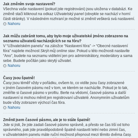
Jak změním svoje nastavení?
Všechna vaše nastavení (pokud jste registrováni) jsou uložena v databázi. Ke
změně stačí kliknout na odkaz
Uživatelský panel
(obvykle se nachází v horní
části stránky). V následném rozhraní je možné si změnit veškerá svá nastavení.
Nahoru
Jak můžu zabránit tomu, aby bylo moje uživatelské jméno zobrazeno na
seznamu uživatelů nacházejících se na fóru?
V “Uživatelském panelu” na záložce “Nastavení fóra” -> “Obecné nastavení
fóra” najdete možnost
Skrýt můj online stav
. Pokud u této možnosti nastavíte
“Ano”, budete na seznamu viditelní jen pro administrátory, moderátory a sama
sebe. Budete počítán jako skrytý uživatel.
Nahoru
Časy jsou špatně!
Časy jsou téměř vždy v pořádku, ovšem to, co vidíte jsou časy zobrazené
v jiném časovém pásmu než v tom, ve kterém se nacházíte. Pokud je to tak,
změňte si časové pásmo v profilu. Berte na vědomí, časové pásma a další
nastavení si mohou měnit jen registrovaní uživatelé. Anonymním uživatelům
bude vždy zobrazen výchozí čas fóra.
Nahoru
Změnil jsem časové pásmo, ale je to stále špatně!
Jste si jisti, že jste zadali časové pásmo správně, a přesto se čas liší od toho
správného, pak jste pravděpodobně špatně nastavili letní nebo zimní čas,
v uživatelském panelu máte ruční možnost přepnout mezi těmito dvěma časy.