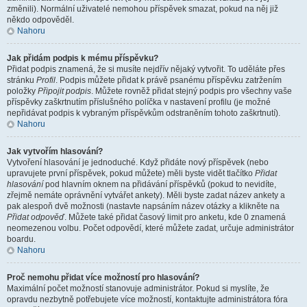
změnili). Normální uživatelé nemohou příspěvek smazat, pokud na něj již
někdo odpověděl.
Nahoru
Jak přidám podpis k mému příspěvku?
Přidat podpis znamená, že si musíte nejdřív nějaký vytvořit. To uděláte přes
stránku
Profil
. Podpis můžete přidat k právě psanému příspěvku zatržením
položky
Připojit podpis
. Můžete rovněž přidat stejný podpis pro všechny vaše
příspěvky zaškrtnutím příslušného políčka v nastavení profilu (je možné
nepřidávat podpis k vybraným příspěvkům odstraněním tohoto zaškrtnutí).
Nahoru
Jak vytvořím hlasování?
Vytvoření hlasování je jednoduché. Když přidáte nový příspěvek (nebo
upravujete první příspěvek, pokud můžete) měli byste vidět tlačítko
Přidat
hlasování
pod hlavním oknem na přidávání příspěvků (pokud to nevidíte,
zřejmě nemáte oprávnění vytvářet ankety). Měli byste zadat název ankety a
pak alespoň dvě možnosti (nastavte napsáním název otázky a klikněte na
Přidat odpověď
. Můžete také přidat časový limit pro anketu, kde 0 znamená
neomezenou volbu. Počet odpovědí, které můžete zadat, určuje administrátor
boardu.
Nahoru
Proč nemohu přidat více možností pro hlasování?
Maximální počet možností stanovuje administrátor. Pokud si myslíte, že
opravdu nezbytně potřebujete více možností, kontaktujte administrátora fóra