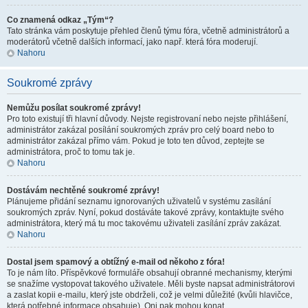
Co znamená odkaz „Tým“?
Tato stránka vám poskytuje přehled členů týmu fóra, včetně administrátorů a
moderátorů včetně dalších informací, jako např. která fóra moderují.
Nahoru
Soukromé zprávy
Nemůžu posílat soukromé zprávy!
Pro toto existují tři hlavní důvody. Nejste registrovaní nebo nejste přihlášení,
administrátor zakázal posílání soukromých zpráv pro celý board nebo to
administrátor zakázal přímo vám. Pokud je toto ten důvod, zeptejte se
administrátora, proč to tomu tak je.
Nahoru
Dostávám nechtěné soukromé zprávy!
Plánujeme přidání seznamu ignorovaných uživatelů v systému zasílání
soukromých zpráv. Nyní, pokud dostáváte takové zprávy, kontaktujte svého
administrátora, který má tu moc takovému uživateli zasílání zpráv zakázat.
Nahoru
Dostal jsem spamový a obtížný e-mail od někoho z fóra!
To je nám líto. Příspěvkové formuláře obsahují obranné mechanismy, kterými
se snažíme vystopovat takového uživatele. Měli byste napsat administrátorovi
a zaslat kopii e-mailu, který jste obdrželi, což je velmi důležité (kvůli hlavičce,
která potřebné informace obsahuje). Oni pak mohou konat.