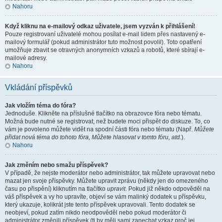
Nahoru
Když kliknu na e-mailový odkaz uživatele, jsem vyzván k přihlášení!
Pouze registrovaní uživatelé mohou posílat e-mail lidem přes nastavený e-
mailový formulář (pokud administrátor tuto možnost povolil). Toto opatření
umožňuje zbavit se otravných anonymních vzkazů a robotů, které sbírají e-
mailové adresy.
Nahoru
Vkládání příspěvků
Jak vložím téma do fóra?
Jednoduše. Klikněte na příslušné tlačítko na obrazovce fóra nebo tématu.
Možná bude nutné se registrovat, než budete moci přispět do diskuze. To, co
vám je povoleno můžete vidět na spodní části fóra nebo tématu (Např.
Můžete
přidat nová téma do tohoto fóra, Můžete hlasovat v tomto fóru, atd.
).
Nahoru
Jak změním nebo smažu příspěvek?
V případě, že nejste moderátor nebo administrátor, tak můžete upravovat nebo
mazat jen svoje příspěvky. Můžete upravit zprávu (někdy jen do omezeného
času po přispění) kliknutím na tlačítko
upravit
. Pokud již někdo odpověděl na
váš příspěvek a vy ho upravíte, objeví se vám malinký dodatek u příspěvku,
který ukazuje, kolikrát jste tento příspěvek upravovali. Tento dodatek se
neobjeví, pokud zatím nikdo neodpověděl nebo pokud moderátor či
administrátor změnili příspěvek (ti by měli sami zanechat vzkaz proč jej