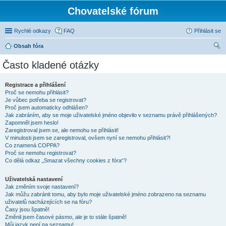
Chovatelské fórum
Rychlé odkazy
FAQ
Přihlásit se
Obsah fóra
led
Často kladené otázky
at
Registrace a přihlášení
Proč se nemohu přihlásit?
Je vůbec potřeba se registrovat?
Proč jsem automaticky odhlášen?
Jak zabráním, aby se moje uživatelské jméno objevilo v seznamu právě přihlášených?
Zapomněl jsem heslo!
Zaregistroval jsem se, ale nemohu se přihlásit!
V minulosti jsem se zaregistroval, ovšem nyní se nemohu přihlásit?!
Co znamená COPPA?
Proč se nemohu registrovat?
Co dělá odkaz „Smazat všechny cookies z fóra“?
Uživatelská nastavení
Jak změním svoje nastavení?
Jak můžu zabránit tomu, aby bylo moje uživatelské jméno zobrazeno na seznamu
uživatelů nacházejících se na fóru?
Časy jsou špatně!
Změnil jsem časové pásmo, ale je to stále špatně!
Můj jazyk není na seznamu!