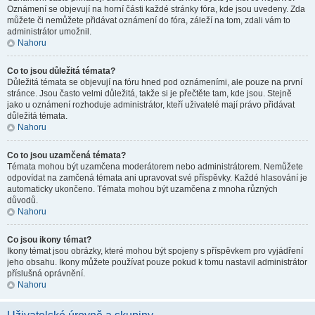
Oznámení se objevují na horní části každé stránky fóra, kde jsou uvedeny. Zda
můžete či nemůžete přidávat oznámení do fóra, záleží na tom, zdali vám to
administrátor umožnil.
Nahoru
Co to jsou důležitá témata?
Důležitá témata se objevují na fóru hned pod oznámeními, ale pouze na první
stránce. Jsou často velmi důležitá, takže si je přečtěte tam, kde jsou. Stejně
jako u oznámení rozhoduje administrátor, kteří uživatelé mají právo přidávat
důležitá témata.
Nahoru
Co to jsou uzamčená témata?
Témata mohou být uzamčena moderátorem nebo administrátorem. Nemůžete
odpovídat na zamčená témata ani upravovat své příspěvky. Každé hlasování je
automaticky ukončeno. Témata mohou být uzamčena z mnoha různých
důvodů.
Nahoru
Co jsou ikony témat?
Ikony témat jsou obrázky, které mohou být spojeny s příspěvkem pro vyjádření
jeho obsahu. Ikony můžete používat pouze pokud k tomu nastavil administrátor
příslušná oprávnění.
Nahoru