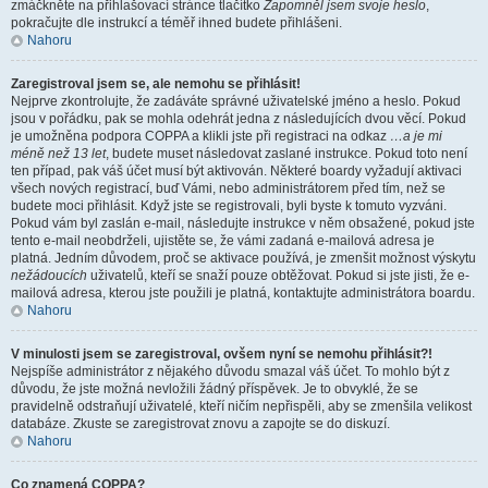
zmáčkněte na přihlašovací stránce tlačítko
Zapomněl jsem svoje heslo
,
pokračujte dle instrukcí a téměř ihned budete přihlášeni.
Nahoru
Zaregistroval jsem se, ale nemohu se přihlásit!
Nejprve zkontrolujte, že zadáváte správné uživatelské jméno a heslo. Pokud
jsou v pořádku, pak se mohla odehrát jedna z následujících dvou věcí. Pokud
je umožněna podpora COPPA a klikli jste při registraci na odkaz
…a je mi
méně než 13 let
, budete muset následovat zaslané instrukce. Pokud toto není
ten případ, pak váš účet musí být aktivován. Některé boardy vyžadují aktivaci
všech nových registrací, buď Vámi, nebo administrátorem před tím, než se
budete moci přihlásit. Když jste se registrovali, byli byste k tomuto vyzváni.
Pokud vám byl zaslán e-mail, následujte instrukce v něm obsažené, pokud jste
tento e-mail neobdrželi, ujistěte se, že vámi zadaná e-mailová adresa je
platná. Jedním důvodem, proč se aktivace používá, je zmenšit možnost výskytu
nežádoucích
uživatelů, kteří se snaží pouze obtěžovat. Pokud si jste jisti, že e-
mailová adresa, kterou jste použili je platná, kontaktujte administrátora boardu.
Nahoru
V minulosti jsem se zaregistroval, ovšem nyní se nemohu přihlásit?!
Nejspíše administrátor z nějakého důvodu smazal váš účet. To mohlo být z
důvodu, že jste možná nevložili žádný příspěvek. Je to obvyklé, že se
pravidelně odstraňují uživatelé, kteří ničím nepřispěli, aby se zmenšila velikost
databáze. Zkuste se zaregistrovat znovu a zapojte se do diskuzí.
Nahoru
Co znamená COPPA?