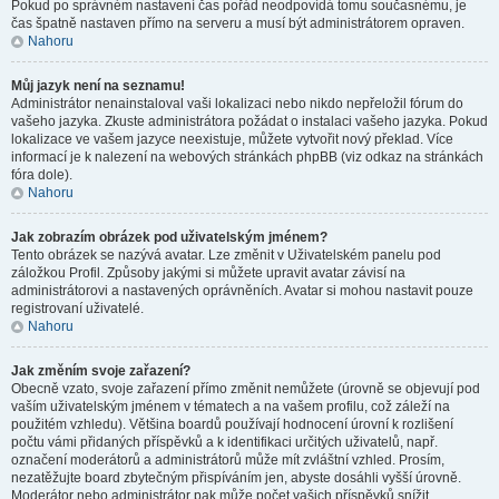
Pokud po správném nastavení čas pořád neodpovídá tomu současnému, je
čas špatně nastaven přímo na serveru a musí být administrátorem opraven.
Nahoru
Můj jazyk není na seznamu!
Administrátor nenainstaloval vaši lokalizaci nebo nikdo nepřeložil fórum do
vašeho jazyka. Zkuste administrátora požádat o instalaci vašeho jazyka. Pokud
lokalizace ve vašem jazyce neexistuje, můžete vytvořit nový překlad. Více
informací je k nalezení na webových stránkách phpBB (viz odkaz na stránkách
fóra dole).
Nahoru
Jak zobrazím obrázek pod uživatelským jménem?
Tento obrázek se nazývá avatar. Lze změnit v Uživatelském panelu pod
záložkou Profil. Způsoby jakými si můžete upravit avatar závisí na
administrátorovi a nastavených oprávněních. Avatar si mohou nastavit pouze
registrovaní uživatelé.
Nahoru
Jak změním svoje zařazení?
Obecně vzato, svoje zařazení přímo změnit nemůžete (úrovně se objevují pod
vaším uživatelským jménem v tématech a na vašem profilu, což záleží na
použitém vzhledu). Většina boardů používají hodnocení úrovní k rozlišení
počtu vámi přidaných příspěvků a k identifikaci určitých uživatelů, např.
označení moderátorů a administrátorů může mít zvláštní vzhled. Prosím,
nezatěžujte board zbytečným přispíváním jen, abyste dosáhli vyšší úrovně.
Moderátor nebo administrátor pak může počet vašich příspěvků snížit.