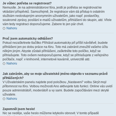
Je vůbec potřeba se registrovat?
Nemusíte. Je na administrátorovi fóra, jestli je potřeba se registrovat ke
vkládání příspěvků. Samozřejmě, že registrace vám dá přístup k ostatním
službám nedostupným anonymním uživatelům, jako např. postavičky,
soukromé zprávy, posílání e-mailů uživatelům, přihlášení do skupin, atd. Vřele
vám tedy registraci doporučujeme. Zabere to jen pár chvil.
Nahoru
Proč jsem automaticky odhlášen?
Pokud nezaškrtnete tlačítko
Přihlásit automaticky při příští návštěvě
, budete
přihlášeni jen po dobu práce na fóru. Toto má zabránit zneužití vašeho účtu
někým jiným. Abyste zůstali přihlášeni, zaškrtněte toto políčko, když se
přihlašujete. Toto ovšem nedoporučujeme, když se přihlašujete z veřejného
počítače, např. v knihovně, internetové kavárně, univerzitě atd.
Nahoru
Jak zabráním, aby se moje uživatelské jméno objevilo v seznamu právě
přihlášených?
V Uživatelském panelu najdete pod položkou „Nastavení“ volbu
Skrýt moji
přítomnost na fóru
. Volbou možnosti
Ano
aktivujete tuto funkci. Online vás uvidí
pouze administrátoři, moderátoři a vy sami. Budete započítáváni mezi skryté
uživatele.
Nahoru
Zapomněl jsem heslo!
Nic se neděje, vaše heslo můžeme kdykoliv obnovit. V tomto případě