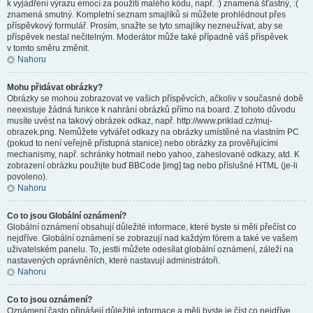
k vyjádření výrazu emocí za použití malého kódu, např. :) znamená šťastný, :(
znamená smutný. Kompletní seznam smajlíků si můžete prohlédnout přes
příspěvkový formulář. Prosím, snažte se tyto smajlíky nezneužívat, aby se
příspěvek nestal nečitelným. Moderátor může také případně váš příspěvek
v tomto směru změnit.
Nahoru
Mohu přidávat obrázky?
Obrázky se mohou zobrazovat ve vašich příspěvcích, ačkoliv v současné době
neexistuje žádná funkce k nahrání obrázků přímo na board. Z tohoto důvodu
musíte uvést na takový obrázek odkaz, např. http://www.priklad.cz/muj-
obrazek.png. Nemůžete vytvářet odkazy na obrázky umístěné na vlastním PC
(pokud to není veřejně přístupná stanice) nebo obrázky za prověřujícími
mechanismy, např. schránky hotmail nebo yahoo, zaheslované odkazy, atd. K
zobrazení obrázku použijte buď BBCode [img] tag nebo příslušné HTML (je-li
povoleno).
Nahoru
Co to jsou Globální oznámení?
Globální oznámení obsahují důležité informace, které byste si měli přečíst co
nejdříve. Globální oznámení se zobrazují nad každým fórem a také ve vašem
uživatelském panelu. To, jestli můžete odesílat globální oznámení, záleží na
nastavených oprávněních, které nastavují administrátoři.
Nahoru
Co to jsou oznámení?
Oznámení často přinášejí důležité informace a měli byste je číst co nejdříve.