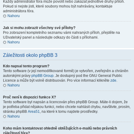
Každý administrátor fóra může povolit nebo zakázat jednotlivé druhy příloh.
Pokud si nejste jisti, které soubory mohou být nahrávány, kontaktuje
administrátora fóra.
Nahoru
Jak si mohu zobrazit všechny své přílohy?
Pro zobrazení kompletního seznamu vámi nahraných příloh, přejděte na
Uživatelský panel a následujte odkazy do části s přílohami.
Nahoru
Záležitosti okolo phpBB 3
Kdo napsal tento program?
Tento software (v její nemodifikované formě) je vytvořen, zveřejněn a chráněn
autorskými právy
phpBB Group
. Je dostupný pod the GNU General Public
Licence a může být volně distribuován. Pro více informací klikněte
zde
.
Nahoru
Proč není k dispozici funkce X?
Tento software byl napsán a licencován přes phpBB Group. Máte-li dojem, že
je potřeba přidat nějakou funkci, nebo chcete nahlásit chybu, navštivte, prosím,
stránku phpBB
Area51
, na které k tomu najdete prostředky.
Nahoru
Koho mám kontaktovat ohledně obtěžujících e-mailů nebo právních
záležitostí fóra?