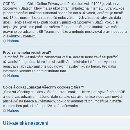
COPPA, neboli Child Online Privacy and Protection Act of 1998 je zákon ve
Spojených Státech, který má za úkol chránit mládež na internetu. Stránky, kde
je potencionální možnost ukládání osobních dat o uživateli, kterému je méně
než 13 let, musí mít souhlas rodičů nebo zákonných zástupců, aby tyto data
uložil. Tento zákon však platí pouze v jurisdikci Spojených Států. Pokud si
nejste jisti, jestli toto platí i na vašem fóru, doporučujeme kontaktovat vaše
právního poradce, phpBB Teams nemůže a nebude poskytovat právni podporu
v jakémkoliv kontextu.
Nahoru
Proč se nemohu registrovat?
Je možné, že vlastník fóra zabanoval vaši IP adresu nebo zakázal použití
uživatelského jména, které jste si zvolili. Administrátor také mohl vypnout
registrace, aby zabranil přístupu nových návštěvníků na fórum. Pro další
informace kontaktuje administrátora fóra.
Nahoru
Co dělá odkaz „Smazat všechny cookies z fóra“?
„Smazat všechny cookies z fóra“ odstraní cookies, které jsou vytvořené phpBB
a které vás udržují přihlášené, dále se také starají o funkce sledování nových
příspěvků na fórech a v tématech, pokud to administrátor umožňuje. Smažte
cookies fóra pokud máte potíže s přihlašováním.
Nahoru
Uživatelská nastavení