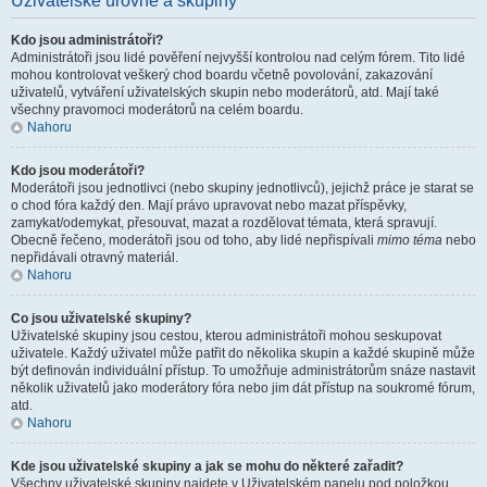
Uživatelské úrovně a skupiny
Kdo jsou administrátoři?
Administrátoři jsou lidé pověření nejvyšší kontrolou nad celým fórem. Tito lidé
mohou kontrolovat veškerý chod boardu včetně povolování, zakazování
uživatelů, vytváření uživatelských skupin nebo moderátorů, atd. Mají také
všechny pravomoci moderátorů na celém boardu.
Nahoru
Kdo jsou moderátoři?
Moderátoři jsou jednotlivci (nebo skupiny jednotlivců), jejichž práce je starat se
o chod fóra každý den. Mají právo upravovat nebo mazat příspěvky,
zamykat/odemykat, přesouvat, mazat a rozdělovat témata, která spravují.
Obecně řečeno, moderátoři jsou od toho, aby lidé nepřispívali
mimo téma
nebo
nepřidávali otravný materiál.
Nahoru
Co jsou uživatelské skupiny?
Uživatelské skupiny jsou cestou, kterou administrátoři mohou seskupovat
uživatele. Každý uživatel může patřit do několika skupin a každé skupině může
být definován individuální přístup. To umožňuje administrátorům snáze nastavit
několik uživatelů jako moderátory fóra nebo jim dát přístup na soukromé fórum,
atd.
Nahoru
Kde jsou uživatelské skupiny a jak se mohu do některé zařadit?
Všechny uživatelské skupiny najdete v Uživatelském panelu pod položkou