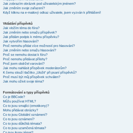
Jak zobrazím obrázek pod uživatelským jménem?
Jak změním svoje zařazení?
Když kliknu na e-mailový odkaz uživatele, jsem vyzván k přihlášení!
Vkládání příspěvků
Jak vložím téma do fóra?
Jak změním nebo smažu příspěvek?
Jak přidám podpis k mému příspěvku?
Jak vytvořím hlasování?
Proč nemohu přidat více možností pro hlasování?
Jak změním nebo smažu hlasování?
Proč se nemohu dostat k fóru?
Proč nemohu přidávat přílohy?
Proč jsem obdržel varování?
Jak mohu nahlásit příspěvek moderátorům?
K čemu slouží tlačítko „Uložit“ při psaní příspěvků?
Proč musí být můj příspěvek schválen?
Jak mohu oživit svoje téma?
Formátování a typy příspěvků
Co je BBCode?
Můžu používat HTML?
Co to jsou smajlíci (emotikony)?
Mohu přidávat obrázky?
Co to jsou Globální oznámení?
Co to jsou oznámení?
Co to jsou důležitá témata?
Co to jsou uzamčená témata?
Co jsou ikony témat?