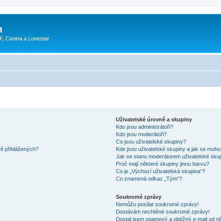
m
F, Canina a Lonestar
Uživatelské úrovně a skupiny
Kdo jsou administrátoři?
Kdo jsou moderátoři?
Co jsou uživatelské skupiny?
vě přihlášených?
Kde jsou uživatelské skupiny a jak se mohu
Jak se stanu moderátorem uživatelské sku
Proč mají některé skupiny jinou barvu?
Co je „Výchozí uživatelská skupina“?
Co znamená odkaz „Tým“?
Soukromé zprávy
Nemůžu posílat soukromé zprávy!
Dostávám nechtěné soukromé zprávy!
Dostal jsem spamový a obtížný e-mail od ně