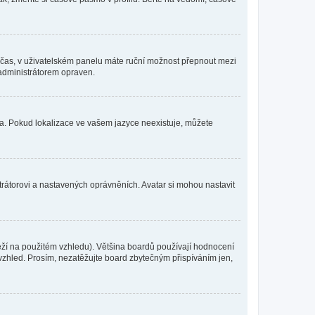
mní čas, v uživatelském panelu máte ruční možnost přepnout mezi
administrátorem opraven.
yka. Pokud lokalizace ve vašem jazyce neexistuje, můžete
trátorovi a nastavených oprávněních. Avatar si mohou nastavit
eží na použitém vzhledu). Většina boardů používají hodnocení
í vzhled. Prosím, nezatěžujte board zbytečným přispíváním jen,