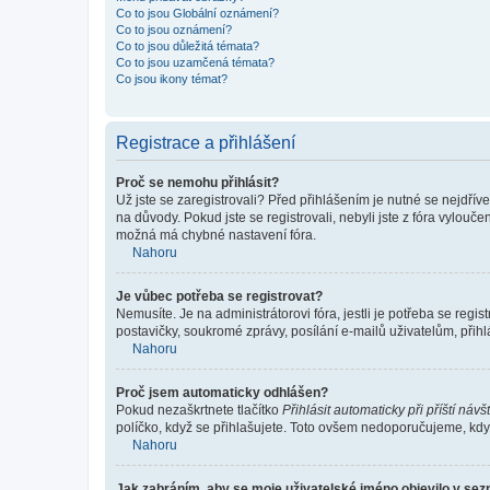
Co to jsou Globální oznámení?
Co to jsou oznámení?
Co to jsou důležitá témata?
Co to jsou uzamčená témata?
Co jsou ikony témat?
Registrace a přihlášení
Proč se nemohu přihlásit?
Už jste se zaregistrovali? Před přihlášením je nutné se nejdřív
na důvody. Pokud jste se registrovali, nebyli jste z fóra vylouč
možná má chybné nastavení fóra.
Nahoru
Je vůbec potřeba se registrovat?
Nemusíte. Je na administrátorovi fóra, jestli je potřeba se re
postavičky, soukromé zprávy, posílání e-mailů uživatelům, přihl
Nahoru
Proč jsem automaticky odhlášen?
Pokud nezaškrtnete tlačítko
Přihlásit automaticky při příští návš
políčko, když se přihlašujete. Toto ovšem nedoporučujeme, když 
Nahoru
Jak zabráním, aby se moje uživatelské jméno objevilo v se