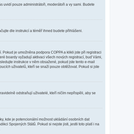
vás uvidí pouze administrátoři, moderátoři a vy sami. Budete
ačujte dle instrukcí a téměř ihned budete přihlášeni.
. Pokud je umožněna podpora COPPA a klikli jste při registraci
eré boardy vyžadují aktivaci všech nových registrací, buď Vámi,
ásledujte instrukce v něm obsažené, pokud jste tento e-mail
oucích
uživatelů, kteří se snaží pouze obtěžovat. Pokud si jste
videlně odstraňují uživatelé, kteří ničím nepřispěli, aby se
nky, kde je potencionální možnost ukládání osobních dat
i Spojených Států. Pokud si nejste jisti, jestli toto platí i na
.