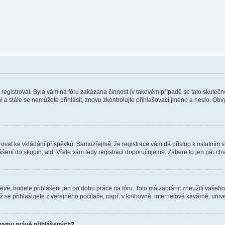
e registrovat. Byla vám na fóru zakázána činnost (v takovém případě se tato skutečn
eni a stále se nemůžete přihlásit, znovu zkontrolujte přihlašovací jméno a heslo. Ob
gistrovat ke vkládání příspěvků. Samozřejmě, že registrace vám dá přístup k ostat
ášení do skupin, atd. Vřele vám tedy registraci doporučujeme. Zabere to jen pár chvi
těvě
, budete přihlášeni jen po dobu práce na fóru. Toto má zabránit zneužití vašeho 
se přihlašujete z veřejného počítače, např. v knihovně, internetové kavárně, unive
znamu právě přihlášených?