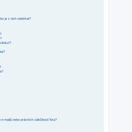
o je z nich odebírat?
h?
ů?
tránku!?
ata?
?
ra?
e-mailů nebo právních záležitostí fóra?