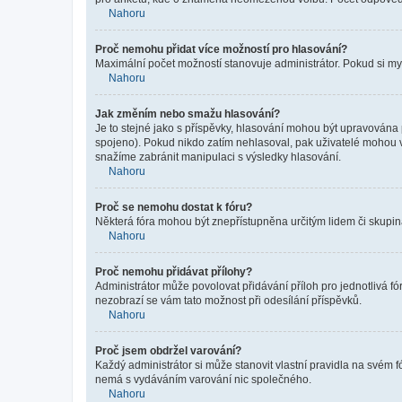
Nahoru
Proč nemohu přidat více možností pro hlasování?
Maximální počet možností stanovuje administrátor. Pokud si mysl
Nahoru
Jak změním nebo smažu hlasování?
Je to stejné jako s příspěvky, hlasování mohou být upravována
spojeno). Pokud nikdo zatím nehlasoval, pak uživatelé mohou v
snažíme zabránit manipulaci s výsledky hlasování.
Nahoru
Proč se nemohu dostat k fóru?
Některá fóra mohou být znepřístupněna určitým lidem či skupinám.
Nahoru
Proč nemohu přidávat přílohy?
Administrátor může povolovat přidávání příloh pro jednotlivá f
nezobrazí se vám tato možnost při odesílání příspěvků.
Nahoru
Proč jsem obdržel varování?
Každý administrátor si může stanovit vlastní pravidla na svém 
nemá s vydáváním varování nic společného.
Nahoru