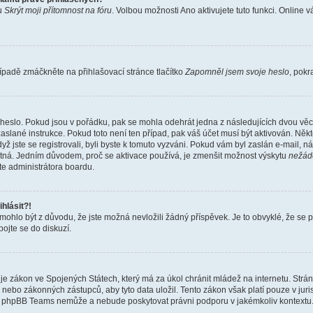
bu
Skrýt moji přítomnost na fóru
. Volbou možnosti
Ano
aktivujete tuto funkci. Online 
ípadě zmáčkněte na přihlašovací stránce tlačítko
Zapomněl jsem svoje heslo
, pokr
heslo. Pokud jsou v pořádku, pak se mohla odehrát jedna z následujících dvou věcí
aslané instrukce. Pokud toto není ten případ, pak váš účet musí být aktivován. Někt
yž jste se registrovali, byli byste k tomuto vyzváni. Pokud vám byl zaslán e-mail, n
latná. Jedním důvodem, proč se aktivace používá, je zmenšit možnost výskytu
nežád
ujte administrátora boardu.
hlásit?!
hlo být z důvodu, že jste možná nevložili žádný příspěvek. Je to obvyklé, že se pra
ojte se do diskuzí.
je zákon ve Spojených Státech, který má za úkol chránit mládež na internetu. Strá
nebo zákonných zástupců, aby tyto data uložil. Tento zákon však platí pouze v jurisdikc
, phpBB Teams nemůže a nebude poskytovat právni podporu v jakémkoliv kontextu