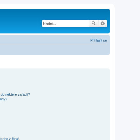
Přihlásit se
 do některé zařadit?
piny?
koho z fóra!