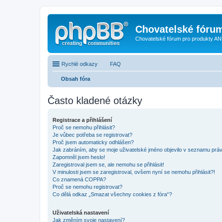
Chovatelské fóru
Chovatelské fórum pro produkty AN
Rychlé odkazy
FAQ
Obsah fóra
Často kladené otázky
Registrace a přihlášení
Proč se nemohu přihlásit?
Je vůbec potřeba se registrovat?
Proč jsem automaticky odhlášen?
Jak zabráním, aby se moje uživatelské jméno objevilo v seznamu prá
Zapomněl jsem heslo!
Zaregistroval jsem se, ale nemohu se přihlásit!
V minulosti jsem se zaregistroval, ovšem nyní se nemohu přihlásit?!
Co znamená COPPA?
Proč se nemohu registrovat?
Co dělá odkaz „Smazat všechny cookies z fóra“?
Uživatelská nastavení
Jak změním svoje nastavení?