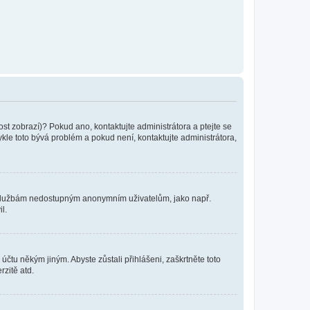
ost zobrazí)? Pokud ano, kontaktujte administrátora a ptejte se
vykle toto bývá problém a pokud není, kontaktujte administrátora,
ním službám nedostupným anonymním uživatelům, jako např.
l.
účtu někým jiným. Abyste zůstali přihlášeni, zaškrtněte toto
rzitě atd.