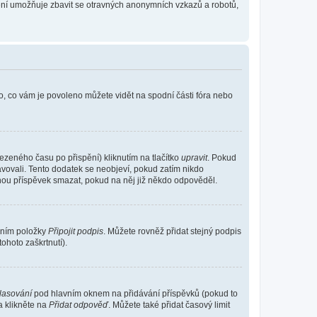
tření umožňuje zbavit se otravných anonymních vzkazů a robotů,
o, co vám je povoleno můžete vidět na spodní části fóra nebo
ezeného času po přispění) kliknutím na tlačítko
upravit
. Pokud
ravovali. Tento dodatek se neobjeví, pokud zatím nikdo
ohou příspěvek smazat, pokud na něj již někdo odpověděl.
ením položky
Připojit podpis
. Můžete rovněž přidat stejný podpis
ohoto zaškrtnutí).
hlasování
pod hlavním oknem na přidávání příspěvků (pokud to
a klikněte na
Přidat odpověď
. Můžete také přidat časový limit