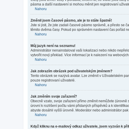
pásma a další nastavení si mohou měnit jen registrovaní uživa
Nahoru
Změnil jsem časové pásmo, ale je to stále špatně!
Jste si jisti, že jste zadali časové pásmo správně, a přesto se
těmito dvěma časy. Pokud po správném nastavení čas pořád ne
Nahoru
Můj jazyk není na seznamu!
Administrátor nenainstaloval vaši lokalizaci nebo nikdo nepřel
vytvořit nový překlad. Více informací je k nalezení na webovýc
Nahoru
Jak zobrazím obrázek pod uživatelským jménem?
Tento obrázek se nazývá avatar. Lze změnit v Uživatelském pane
pouze registrovaní uživatelé.
Nahoru
Jak změním svoje zařazení?
Obecně vzato, svoje zařazení přímo změnit nemůžete (úrovně s
úrovní k rozlišení počtu vámi přidaných příspěvků a k identifik
abyste dosáhli vyšší úrovně. Moderátor nebo administrátor pak 
Nahoru
Když kliknu na e-mailový odkaz uživatele, jsem vyzván k při