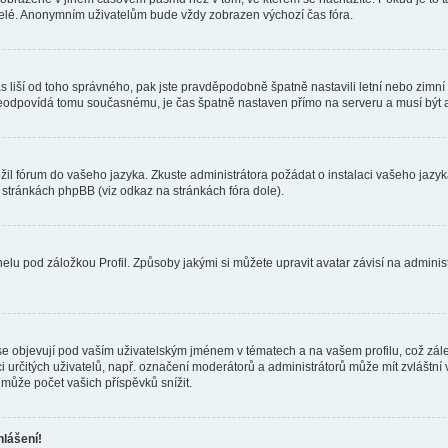
telé. Anonymním uživatelům bude vždy zobrazen výchozí čas fóra.
 čas liší od toho správného, pak jste pravděpodobně špatně nastavili letní nebo zi
odpovídá tomu současnému, je čas špatně nastaven přímo na serveru a musí být 
ožil fórum do vašeho jazyka. Zkuste administrátora požádat o instalaci vašeho jaz
h stránkách phpBB (viz odkaz na stránkách fóra dole).
lu pod záložkou Profil. Způsoby jakými si můžete upravit avatar závisí na adminis
e objevují pod vaším uživatelským jménem v tématech a na vašem profilu, což zál
aci určitých uživatelů, např. označení moderátorů a administrátorů může mít zvláštn
může počet vašich příspěvků snížit.
hlášení!