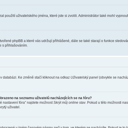
l použití uživatelského jména, které jste si zvolili. Administrátor také mohl vypnou
ytvořené phpBB a které vás udržují přihlášené, dále se také starají o funkce sledov
e s přihlašováním.
 v databázi. Ke změně stačí kliknout na odkaz
Uživatelský panel
(obvykle se nachází
obrazeno na seznamu uživatelů nacházejících se na fóru?
né nastavení fóra” najdete možnost
Skrýt můj online stav
. Pokud u této možnosti nas
rytý uživatel.
 zobrazené v jiném časovém pásmu než v tom, ve kterém se nacházíte. Pokud je to t