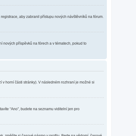
t registrace, aby zabranil přístupu nových návštěvníků na fórum.
ání nových příspěvků na fórech a v tématech, pokud to
 v horní části stránky). V následném rozhraní je možné si
tavíte “Ano”, budete na seznamu viditelní jen pro
ak, změňte si časové pásmo v profilu. Berte na vědomí, časové