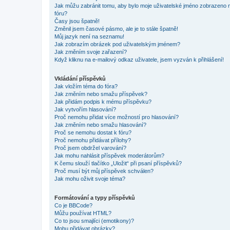
Jak můžu zabránit tomu, aby bylo moje uživatelské jméno zobrazeno 
fóru?
Časy jsou špatně!
Změnil jsem časové pásmo, ale je to stále špatně!
Můj jazyk není na seznamu!
Jak zobrazím obrázek pod uživatelským jménem?
Jak změním svoje zařazení?
Když kliknu na e-mailový odkaz uživatele, jsem vyzván k přihlášení!
Vkládání příspěvků
Jak vložím téma do fóra?
Jak změním nebo smažu příspěvek?
Jak přidám podpis k mému příspěvku?
Jak vytvořím hlasování?
Proč nemohu přidat více možností pro hlasování?
Jak změním nebo smažu hlasování?
Proč se nemohu dostat k fóru?
Proč nemohu přidávat přílohy?
Proč jsem obdržel varování?
Jak mohu nahlásit příspěvek moderátorům?
K čemu slouží tlačítko „Uložit“ při psaní příspěvků?
Proč musí být můj příspěvek schválen?
Jak mohu oživit svoje téma?
Formátování a typy příspěvků
Co je BBCode?
Můžu používat HTML?
Co to jsou smajlíci (emotikony)?
Mohu přidávat obrázky?