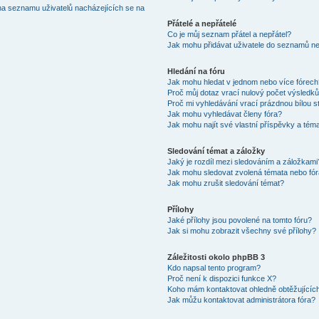
na seznamu uživatelů nacházejících se na
Přátelé a nepřátelé
Co je můj seznam přátel a nepřátel?
Jak mohu přidávat uživatele do seznamů neb
Hledání na fóru
Jak mohu hledat v jednom nebo více fórec
Proč můj dotaz vrací nulový počet výsledk
Proč mi vyhledávání vrací prázdnou bílou s
Jak mohu vyhledávat členy fóra?
Jak mohu najít své vlastní příspěvky a tém
Sledování témat a záložky
Jaký je rozdíl mezi sledováním a záložkami
Jak mohu sledovat zvolená témata nebo fó
Jak mohu zrušit sledování témat?
Přílohy
Jaké přílohy jsou povolené na tomto fóru?
Jak si mohu zobrazit všechny své přílohy?
Záležitosti okolo phpBB 3
Kdo napsal tento program?
Proč není k dispozici funkce X?
Koho mám kontaktovat ohledně obtěžujících 
Jak můžu kontaktovat administrátora fóra?