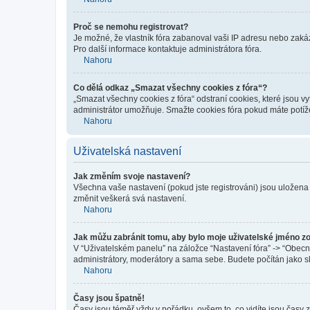
Proč se nemohu registrovat?
Je možné, že vlastník fóra zabanoval vaši IP adresu nebo zakáza
Pro další informace kontaktuje administrátora fóra.
Nahoru
Co dělá odkaz „Smazat všechny cookies z fóra“?
„Smazat všechny cookies z fóra“ odstraní cookies, které jsou v
administrátor umožňuje. Smažte cookies fóra pokud máte potíž
Nahoru
Uživatelská nastavení
Jak změním svoje nastavení?
Všechna vaše nastavení (pokud jste registrováni) jsou uložena
změnit veškerá svá nastavení.
Nahoru
Jak můžu zabránit tomu, aby bylo moje uživatelské jméno z
V “Uživatelském panelu” na záložce “Nastavení fóra” -> “Obec
administrátory, moderátory a sama sebe. Budete počítán jako sk
Nahoru
Časy jsou špatně!
Časy jsou téměř vždy v pořádku, ovšem to, co vidíte jsou časy