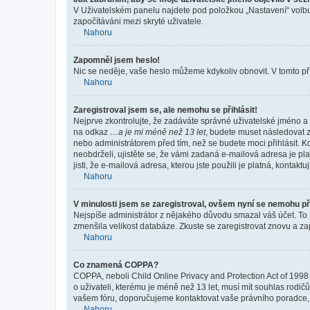
V Uživatelském panelu najdete pod položkou „Nastavení“ vol
započítáváni mezi skryté uživatele.
Nahoru
Zapomněl jsem heslo!
Nic se neděje, vaše heslo můžeme kdykoliv obnovit. V tomto př
Nahoru
Zaregistroval jsem se, ale nemohu se přihlásit!
Nejprve zkontrolujte, že zadáváte správné uživatelské jméno a 
na odkaz
…a je mi méně než 13 let
, budete muset následovat z
nebo administrátorem před tím, než se budete moci přihlásit. Kd
neobdrželi, ujistěte se, že vámi zadaná e-mailová adresa je p
jisti, že e-mailová adresa, kterou jste použili je platná, kontakt
Nahoru
V minulosti jsem se zaregistroval, ovšem nyní se nemohu při
Nejspíše administrátor z nějakého důvodu smazal váš účet. To mo
zmenšila velikost databáze. Zkuste se zaregistrovat znovu a zap
Nahoru
Co znamená COPPA?
COPPA, neboli Child Online Privacy and Protection Act of 1998 
o uživateli, kterému je méně než 13 let, musí mít souhlas rodičů 
vašem fóru, doporučujeme kontaktovat vaše právního poradce
Nahoru