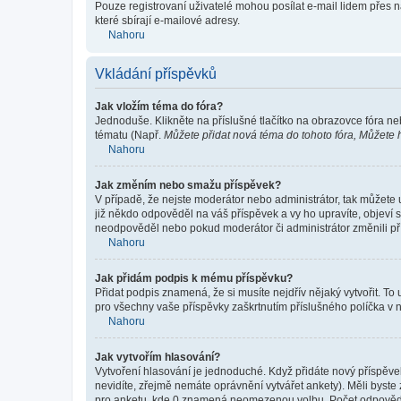
Pouze registrovaní uživatelé mohou posílat e-mail lidem přes 
které sbírají e-mailové adresy.
Nahoru
Vkládání příspěvků
Jak vložím téma do fóra?
Jednoduše. Klikněte na příslušné tlačítko na obrazovce fóra ne
tématu (Např.
Můžete přidat nová téma do tohoto fóra, Můžete hl
Nahoru
Jak změním nebo smažu příspěvek?
V případě, že nejste moderátor nebo administrátor, tak můžete
již někdo odpověděl na váš příspěvek a vy ho upravíte, objeví s
neodpověděl nebo pokud moderátor či administrátor změnili pří
Nahoru
Jak přidám podpis k mému příspěvku?
Přidat podpis znamená, že si musíte nejdřív nějaký vytvořit. To
pro všechny vaše příspěvky zaškrtnutím příslušného políčka v 
Nahoru
Jak vytvořím hlasování?
Vytvoření hlasování je jednoduché. Když přidáte nový příspěvek
nevidíte, zřejmě nemáte oprávnění vytvářet ankety). Měli byst
pro anketu, kde 0 znamená neomezenou volbu. Počet odpovědí, 