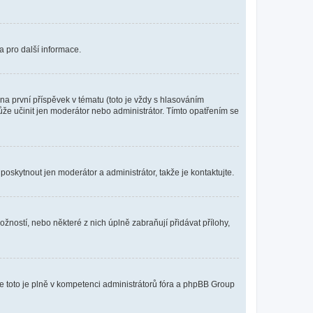
a pro další informace.
a první příspěvek v tématu (toto je vždy s hlasováním
že učinit jen moderátor nebo administrátor. Tímto opatřením se
poskytnout jen moderátor a administrátor, takže je kontaktujte.
žností, nebo některé z nich úplně zabraňují přidávat přílohy,
že toto je plně v kompetenci administrátorů fóra a phpBB Group