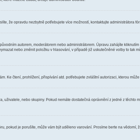
íte, že opravdu nezbytně potřebujete více možností, kontaktujte administrátora fór
 původním autorem, moderátorem nebo administrátorem. Úpravu zahájíte kliknutím n
ymazat nebo změnit položku v hlasování, v případě již uskutečněné volby to tak mů
 Ke čtení, prohlížení, přispívání atd. potřebujete zvláštní autorizaci, kterou může 
óra, uživatele, nebo skupiny. Pokud nemáte dostatečná oprávnění z jedné z těchto mo
fóru, pokud je porušíte, může vám být uděleno varování. Prosíme berte na vědomí, 