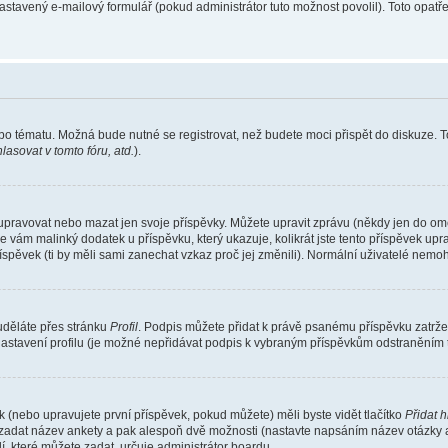
nastavený e-mailový formulář (pokud administrátor tuto možnost povolil). Toto opa
bo tématu. Možná bude nutné se registrovat, než budete moci přispět do diskuze. T
asovat v tomto fóru, atd.
).
 upravovat nebo mazat jen svoje příspěvky. Můžete upravit zprávu (někdy jen do om
e vám malinký dodatek u příspěvku, který ukazuje, kolikrát jste tento příspěvek up
spěvek (ti by měli sami zanechat vzkaz proč jej změnili). Normální uživatelé nem
 uděláte přes stránku
Profil
. Podpis můžete přidat k právě psanému příspěvku zatrž
nastavení profilu (je možné nepřidávat podpis k vybraným příspěvkům odstraněním t
 (nebo upravujete první příspěvek, pokud můžete) měli byste vidět tlačítko
Přidat 
e zadat název ankety a pak alespoň dvě možnosti (nastavte napsáním název otázky 
které můžete zadat, určuje administrátor boardu.