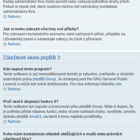
Každý administrátor fóra může povolit nebo zakázat jednotlivé druhy příloh.
Pokud si nejste jisti, které soubory mohou být nahrávány, kontaktuje
administrátora fóra.
Nahoru
Jak si mohu zobrazit všechny své přílohy?
Pro zobrazení kompletního seznamu vámi nahraných příloh, přejděte na
Uživatelský panel a následujte odkazy do části s přílohami.
Nahoru
Záležitosti okolo phpBB 3
Kdo napsal tento program?
Tento software (v její nemodifikované formě) je vytvořen, zveřejněn a chráněn
autorskými právy
phpBB Group
. Je dostupný pod the GNU General Public
Licence a může být volně distribuován. Pro více informací klikněte
zde
.
Nahoru
Proč není k dispozici funkce X?
Tento software byl napsán a licencován přes phpBB Group. Máte-li dojem, že
je potřeba přidat nějakou funkci, nebo chcete nahlásit chybu, navštivte, prosím,
stránku phpBB
Area51
, na které k tomu najdete prostředky.
Nahoru
Koho mám kontaktovat ohledně obtěžujících e-mailů nebo právních
záležitostí fóra?