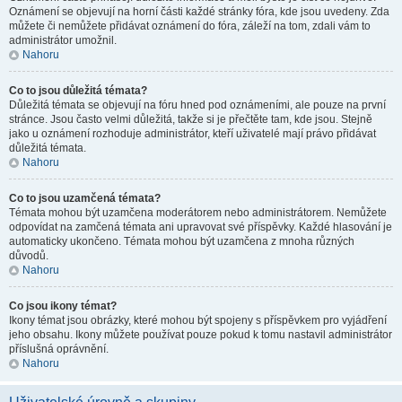
Oznámení se objevují na horní části každé stránky fóra, kde jsou uvedeny. Zda
můžete či nemůžete přidávat oznámení do fóra, záleží na tom, zdali vám to
administrátor umožnil.
Nahoru
Co to jsou důležitá témata?
Důležitá témata se objevují na fóru hned pod oznámeními, ale pouze na první
stránce. Jsou často velmi důležitá, takže si je přečtěte tam, kde jsou. Stejně
jako u oznámení rozhoduje administrátor, kteří uživatelé mají právo přidávat
důležitá témata.
Nahoru
Co to jsou uzamčená témata?
Témata mohou být uzamčena moderátorem nebo administrátorem. Nemůžete
odpovídat na zamčená témata ani upravovat své příspěvky. Každé hlasování je
automaticky ukončeno. Témata mohou být uzamčena z mnoha různých
důvodů.
Nahoru
Co jsou ikony témat?
Ikony témat jsou obrázky, které mohou být spojeny s příspěvkem pro vyjádření
jeho obsahu. Ikony můžete používat pouze pokud k tomu nastavil administrátor
příslušná oprávnění.
Nahoru