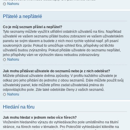
Nahoru
Přátelé a nepřátelé
Co je můj seznam přátel a nepřátel?
Tyto seznamy můžete využít k utřídění ostatních uživatelů na fóru. Například
uživatelé ve vašem seznamu přátel budou zobrazeni ve vašem uživatelském
panelu se svým stavem a budete z nich moci rychle vybírat např. při psaní
soukromých zpráv. Pokud to umožňuje vzhled fóra, příspěvky od těchto
uživatelů budou zvýrazněny. Pokud přidáte uživatele do seznamu nepřátel,
jeho příspěvky vám ve výchozím stavu nebudou zobrazovány.
Nahoru
Jak mohu přidávat uživatele do seznamů nebo je z nich odebírat?
Můžete přidávat uživatele dvěma způsoby. V profilu každého uživatele je
odkaz pro jeho přidání do jednoho z obou seznamů. Dále můžete použít svůj
uživatelský panel, kde můžete přímo zadat uživatelská jména do
odpovídajícího pole. Zde také odebíráte členy z vašich seznamů.
Nahoru
Hledání na fóru
Jak mohu hledat v jednom nebo více fórech?
Vloženém hledaného výrazu do vyhledávacího pole umístěného na titulní
stránce, na fórech nebo v tématech. Pro Pokročilé vyhledávání klikněte na