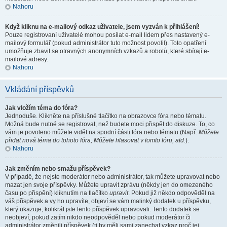
Nahoru
Když kliknu na e-mailový odkaz uživatele, jsem vyzván k přihlášení!
Pouze registrovaní uživatelé mohou posílat e-mail lidem přes nastavený e-
mailový formulář (pokud administrátor tuto možnost povolil). Toto opatření
umožňuje zbavit se otravných anonymních vzkazů a robotů, které sbírají e-
mailové adresy.
Nahoru
Vkládání příspěvků
Jak vložím téma do fóra?
Jednoduše. Klikněte na příslušné tlačítko na obrazovce fóra nebo tématu.
Možná bude nutné se registrovat, než budete moci přispět do diskuze. To, co
vám je povoleno můžete vidět na spodní části fóra nebo tématu (Např.
Můžete
přidat nová téma do tohoto fóra, Můžete hlasovat v tomto fóru, atd.
).
Nahoru
Jak změním nebo smažu příspěvek?
V případě, že nejste moderátor nebo administrátor, tak můžete upravovat nebo
mazat jen svoje příspěvky. Můžete upravit zprávu (někdy jen do omezeného
času po přispění) kliknutím na tlačítko
upravit
. Pokud již někdo odpověděl na
váš příspěvek a vy ho upravíte, objeví se vám malinký dodatek u příspěvku,
který ukazuje, kolikrát jste tento příspěvek upravovali. Tento dodatek se
neobjeví, pokud zatím nikdo neodpověděl nebo pokud moderátor či
administrátor změnili příspěvek (ti by měli sami zanechat vzkaz proč jej