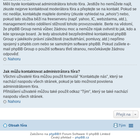
Měli byste kontaktovat administrátora tohoto fóra. Jestliže ho nemůžete najít,
zkuste nejprve kontaktovat moderátora fóra a přeptejte se na kontakt. Pokud se
nic neděje, kontaktujte majitele domény (zkuste vyhledat na „whois“) nebo,
pokud tato služba běží na freeserveru (např. yahoo, IC, webzdarma, atd.),
management nebo oddělení stížností tohoto provozovatele. Berte na vědomí,
že phpBB Group nemá vůbec žádnou moc a nemůže nijak ovlivnit to jak, kdo a
kde spravuje board. Je tedy absolutně bezpředmětné kontaktovat phpBB
Group v jakékoliv právní záležitosti (nactiutrhání, pomluvy, atd.) nepřímo
spojený s phpbb.com nebo se samotným software phpBB. Pokud zašlete e-
mail phpBB Group o použití softwaru třetí stranou, neočekávejte žádnou
odpověď.
Nahoru
Jak můžu kontaktovat administrátora fóra?
Všichni uživatelé fóra můžou použít formulář “Kontaktujte nás”, který se
nachází naspodu všech stránek, pokud je tato možnost povolena
administrátorem fóra.
Přihlášení uživatelé můžou také použít odkaz “Tým”, který se také nachází
naspodu všech stránek.
Nahoru
Přejít na
Obsah fóra
Tým
Založeno na
phpBB
® Forum Software © phpBB Limited
Český překlad –
phpBB.cz