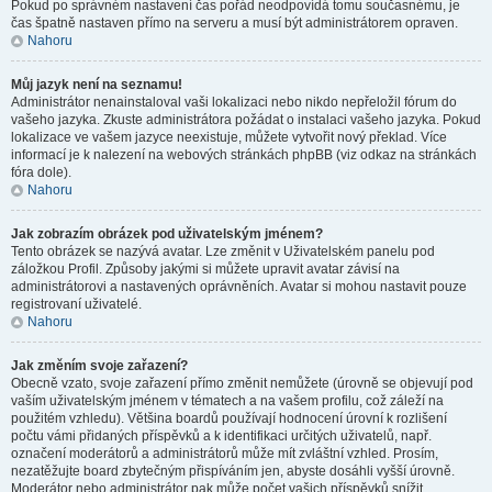
Pokud po správném nastavení čas pořád neodpovídá tomu současnému, je
čas špatně nastaven přímo na serveru a musí být administrátorem opraven.
Nahoru
Můj jazyk není na seznamu!
Administrátor nenainstaloval vaši lokalizaci nebo nikdo nepřeložil fórum do
vašeho jazyka. Zkuste administrátora požádat o instalaci vašeho jazyka. Pokud
lokalizace ve vašem jazyce neexistuje, můžete vytvořit nový překlad. Více
informací je k nalezení na webových stránkách phpBB (viz odkaz na stránkách
fóra dole).
Nahoru
Jak zobrazím obrázek pod uživatelským jménem?
Tento obrázek se nazývá avatar. Lze změnit v Uživatelském panelu pod
záložkou Profil. Způsoby jakými si můžete upravit avatar závisí na
administrátorovi a nastavených oprávněních. Avatar si mohou nastavit pouze
registrovaní uživatelé.
Nahoru
Jak změním svoje zařazení?
Obecně vzato, svoje zařazení přímo změnit nemůžete (úrovně se objevují pod
vaším uživatelským jménem v tématech a na vašem profilu, což záleží na
použitém vzhledu). Většina boardů používají hodnocení úrovní k rozlišení
počtu vámi přidaných příspěvků a k identifikaci určitých uživatelů, např.
označení moderátorů a administrátorů může mít zvláštní vzhled. Prosím,
nezatěžujte board zbytečným přispíváním jen, abyste dosáhli vyšší úrovně.
Moderátor nebo administrátor pak může počet vašich příspěvků snížit.