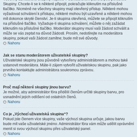
Skupiny. Chcete-li se k některé připojit, pokračujte kliknutím na příslušné
tlačítko. Nicméně ne všechny skupiny mají otevřený přístup. Některé mohou
vyžadovat schválení k přístupu, některé mohou být uzavřené a některé mohou
mít dokonce skryté členství. Je-li skupina otevřená, můžete se připojit kliknutím
na příslušné tlačítko. Vyžaduje-li skupina schválení, můžete o něj zažádat
kliknutím na příslušné tlačítko. Moderátor skupiny musí vaši žádost schválit a
může se vás zeptat na důvod žádosti. Prosím, nedotírejte na moderátora
skupiny, pokud vaši žádost zamítne; bude mít své důvody.
Nahoru
Jak se stanu moderátorem uživatelské skupiny?
Uživatelské skupiny jsou původně vytvořeny administrátorem a mohou také
ustanovit moderátora. Máte-li zájem vytvořit uživatelskou skupinu, pak jako
prvního kontaktujte administrátora soukromou zprávou.
Nahoru
Proč mají některé skupiny jinou barvu?
Je možné, aby administrátor fóra přidělil členům určité skupiny barvu, pro
usnadnění jejich odlišení od ostatních členů.
Nahoru
Co je „Výchozí uživatelská skupina“?
Pokud jste členem více skupiny, vaše výchozí skupina určuje, jakou barvu
bude mít vaše uživatelské jméno. Administrátor fóra vám může udělit oprávnění
menit si svou výchozí skupinu přes uživatelský panel.
Nahoru