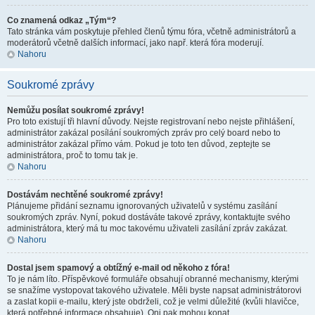
Co znamená odkaz „Tým“?
Tato stránka vám poskytuje přehled členů týmu fóra, včetně administrátorů a
moderátorů včetně dalších informací, jako např. která fóra moderují.
Nahoru
Soukromé zprávy
Nemůžu posílat soukromé zprávy!
Pro toto existují tři hlavní důvody. Nejste registrovaní nebo nejste přihlášení,
administrátor zakázal posílání soukromých zpráv pro celý board nebo to
administrátor zakázal přímo vám. Pokud je toto ten důvod, zeptejte se
administrátora, proč to tomu tak je.
Nahoru
Dostávám nechtěné soukromé zprávy!
Plánujeme přidání seznamu ignorovaných uživatelů v systému zasílání
soukromých zpráv. Nyní, pokud dostáváte takové zprávy, kontaktujte svého
administrátora, který má tu moc takovému uživateli zasílání zpráv zakázat.
Nahoru
Dostal jsem spamový a obtížný e-mail od někoho z fóra!
To je nám líto. Příspěvkové formuláře obsahují obranné mechanismy, kterými
se snažíme vystopovat takového uživatele. Měli byste napsat administrátorovi
a zaslat kopii e-mailu, který jste obdrželi, což je velmi důležité (kvůli hlavičce,
která potřebné informace obsahuje). Oni pak mohou konat.