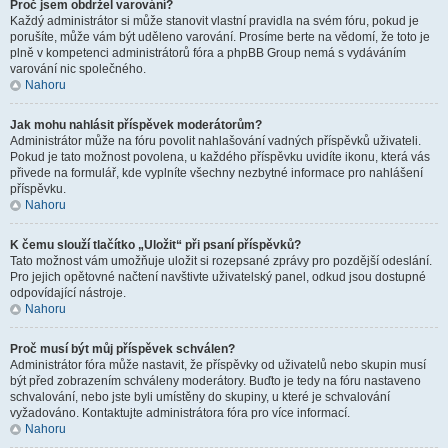
Proč jsem obdržel varování?
Každý administrátor si může stanovit vlastní pravidla na svém fóru, pokud je
porušíte, může vám být uděleno varování. Prosíme berte na vědomí, že toto je
plně v kompetenci administrátorů fóra a phpBB Group nemá s vydáváním
varování nic společného.
Nahoru
Jak mohu nahlásit příspěvek moderátorům?
Administrátor může na fóru povolit nahlašování vadných příspěvků uživateli.
Pokud je tato možnost povolena, u každého příspěvku uvidíte ikonu, která vás
přivede na formulář, kde vyplníte všechny nezbytné informace pro nahlášení
příspěvku.
Nahoru
K čemu slouží tlačítko „Uložit“ při psaní příspěvků?
Tato možnost vám umožňuje uložit si rozepsané zprávy pro pozdější odeslání.
Pro jejich opětovné načtení navštivte uživatelský panel, odkud jsou dostupné
odpovídající nástroje.
Nahoru
Proč musí být můj příspěvek schválen?
Administrátor fóra může nastavit, že příspěvky od uživatelů nebo skupin musí
být před zobrazením schváleny moderátory. Buďto je tedy na fóru nastaveno
schvalování, nebo jste byli umístěny do skupiny, u které je schvalování
vyžadováno. Kontaktujte administrátora fóra pro více informací.
Nahoru