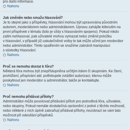
pro další informace.
Nahoru
Jak změním nebo smažu hlasování?
Je to stejné jako s příspěvky, hlasování mohou být upravována původním
autorem, moderátorem nebo administrátorem. Úpravu zahájíte kliknutím na
první příspěvek v tématu (toto je vždy s hlasováním spojeno). Pokud nikdo
zatím nehlasoval, pak uživatelé mohou vymazat nebo změnit položku
v hlasování, v případě již uskutečněné volby to tak může učinit jen moderátor
nebo administrátor. Tímto opatřením se snažíme zabránit manipulaci
s výsledky hlasování.
Nahoru
Proč se nemohu dostat k fóru?
Některá fóra mohou být znepřístupněna určitým lidem či skupinám. Ke čtení,
prohlížení, přispívání atd. potřebujete zvláštní autorizaci, kterou může
poskytnout jen moderátor a administrátor, takže je kontaktujte.
Nahoru
Proč nemohu přidávat přílohy?
Administrátor může povolovat přidávání příloh pro jednotlivá fóra, uživatele,
nebo skupiny. Pokud nemáte dostatečná oprávnění z jedné z těchto možností,
nebo některé z nich úplně zabraňují přidávat přílohy, nezobrazí se vám tato
možnost při odesílání příspěvků.
Nahoru