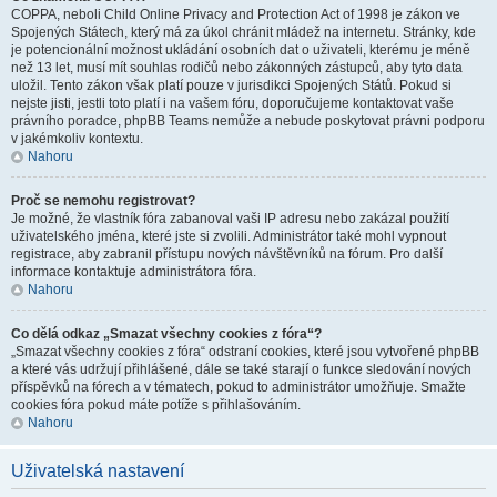
COPPA, neboli Child Online Privacy and Protection Act of 1998 je zákon ve
Spojených Státech, který má za úkol chránit mládež na internetu. Stránky, kde
je potencionální možnost ukládání osobních dat o uživateli, kterému je méně
než 13 let, musí mít souhlas rodičů nebo zákonných zástupců, aby tyto data
uložil. Tento zákon však platí pouze v jurisdikci Spojených Států. Pokud si
nejste jisti, jestli toto platí i na vašem fóru, doporučujeme kontaktovat vaše
právního poradce, phpBB Teams nemůže a nebude poskytovat právni podporu
v jakémkoliv kontextu.
Nahoru
Proč se nemohu registrovat?
Je možné, že vlastník fóra zabanoval vaši IP adresu nebo zakázal použití
uživatelského jména, které jste si zvolili. Administrátor také mohl vypnout
registrace, aby zabranil přístupu nových návštěvníků na fórum. Pro další
informace kontaktuje administrátora fóra.
Nahoru
Co dělá odkaz „Smazat všechny cookies z fóra“?
„Smazat všechny cookies z fóra“ odstraní cookies, které jsou vytvořené phpBB
a které vás udržují přihlášené, dále se také starají o funkce sledování nových
příspěvků na fórech a v tématech, pokud to administrátor umožňuje. Smažte
cookies fóra pokud máte potíže s přihlašováním.
Nahoru
Uživatelská nastavení