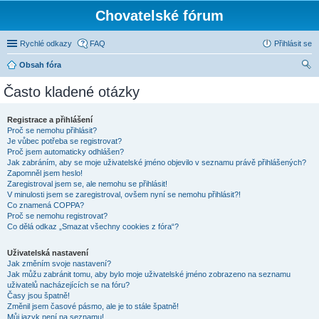
Chovatelské fórum
Rychlé odkazy
FAQ
Přihlásit se
Obsah fóra
led
Často kladené otázky
at
Registrace a přihlášení
Proč se nemohu přihlásit?
Je vůbec potřeba se registrovat?
Proč jsem automaticky odhlášen?
Jak zabráním, aby se moje uživatelské jméno objevilo v seznamu právě přihlášených?
Zapomněl jsem heslo!
Zaregistroval jsem se, ale nemohu se přihlásit!
V minulosti jsem se zaregistroval, ovšem nyní se nemohu přihlásit?!
Co znamená COPPA?
Proč se nemohu registrovat?
Co dělá odkaz „Smazat všechny cookies z fóra“?
Uživatelská nastavení
Jak změním svoje nastavení?
Jak můžu zabránit tomu, aby bylo moje uživatelské jméno zobrazeno na seznamu
uživatelů nacházejících se na fóru?
Časy jsou špatně!
Změnil jsem časové pásmo, ale je to stále špatně!
Můj jazyk není na seznamu!