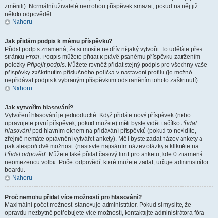
změnili). Normální uživatelé nemohou příspěvek smazat, pokud na něj již
někdo odpověděl.
Nahoru
Jak přidám podpis k mému příspěvku?
Přidat podpis znamená, že si musíte nejdřív nějaký vytvořit. To uděláte přes
stránku
Profil
. Podpis můžete přidat k právě psanému příspěvku zatržením
položky
Připojit podpis
. Můžete rovněž přidat stejný podpis pro všechny vaše
příspěvky zaškrtnutím příslušného políčka v nastavení profilu (je možné
nepřidávat podpis k vybraným příspěvkům odstraněním tohoto zaškrtnutí).
Nahoru
Jak vytvořím hlasování?
Vytvoření hlasování je jednoduché. Když přidáte nový příspěvek (nebo
upravujete první příspěvek, pokud můžete) měli byste vidět tlačítko
Přidat
hlasování
pod hlavním oknem na přidávání příspěvků (pokud to nevidíte,
zřejmě nemáte oprávnění vytvářet ankety). Měli byste zadat název ankety a
pak alespoň dvě možnosti (nastavte napsáním název otázky a klikněte na
Přidat odpověď
. Můžete také přidat časový limit pro anketu, kde 0 znamená
neomezenou volbu. Počet odpovědí, které můžete zadat, určuje administrátor
boardu.
Nahoru
Proč nemohu přidat více možností pro hlasování?
Maximální počet možností stanovuje administrátor. Pokud si myslíte, že
opravdu nezbytně potřebujete více možností, kontaktujte administrátora fóra