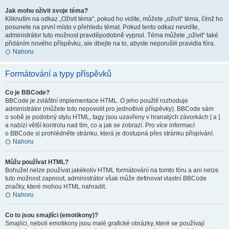
Jak mohu oživit svoje téma?
Kliknutím na odkaz „Oživit téma“, pokud ho vidíte, můžete „oživit“ téma, čímž ho
posunete na první místo v přehledu témat. Pokud tento odkaz nevidíte,
administrátor tuto možnost pravděpodobně vypnul. Téma můžete „oživit“ také
přidáním nového příspěvku, ale dbejte na to, abyste neporušili pravidla fóra.
Nahoru
Formátování a typy příspěvků
Co je BBCode?
BBCode je zvláštní implementace HTML. O jeho použití rozhoduje
administrátor (můžete toto nepovolit pro jednotlivé příspěvky). BBCode sám
o sobě je podobný stylu HTML, tagy jsou uzavřeny v hranatých závorkách [ a ]
a nabízí větší kontrolu nad tím, co a jak se zobrazí. Pro více informací
o BBCode si prohlédněte stránku, která je dostupná přes stránku přispívání.
Nahoru
Můžu používat HTML?
Bohužel nelze používat jakékoliv HTML formátování na tomto fóru a ani nelze
tuto možnost zapnout, administrátor však může definovat vlastní BBCode
značky, které mohou HTML nahradit.
Nahoru
Co to jsou smajlíci (emotikony)?
Smajlíci, neboli emotikony jsou malé grafické obrázky, které se používají