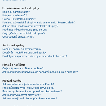
Uživatelské úrovně a skupiny
Kdo jsou administrátoři?
Kdo jsou moderátoři?
Co jsou uživatelské skupiny?
Kde jsou uživatelské skupiny a jak se mohu do některé zařadit?
Jak se stanu moderátorem uživatelské skupiny?
Proč mají některé skupiny jinou barvu?
Co je „Výchozí uživatelská skupina“?
Co znamená odkaz „Tým“?
Soukromé zprávy
Nemůžu posílat soukromé zprávy!
Dostávám nechtěné soukromé zprávy!
Dostal jsem spamový a obtížný e-mail od někoho z fóra!
Přátelé a nepřátelé
Co je můj seznam přátel a nepřátel?
Jak mohu přidávat uživatele do seznamů nebo je z nich odebírat?
Hledání na fóru
Jak mohu hledat v jednom nebo více fórech?
Proč můj dotaz vrací nulový počet výsledků?
Proč mi vyhledávání vrací prázdnou bílou stránku!?
Jak mohu vyhledávat členy fóra?
Jak mohu najít své vlastní příspěvky a témata?