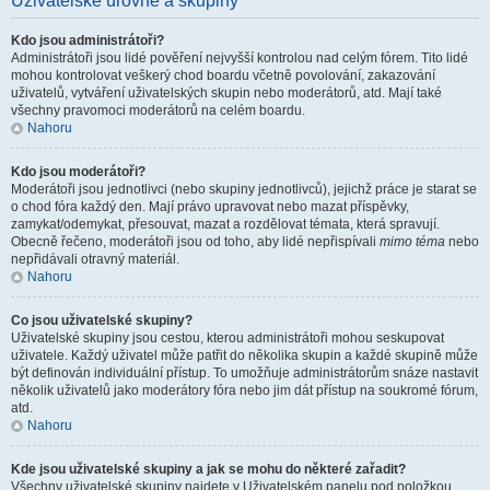
Uživatelské úrovně a skupiny
Kdo jsou administrátoři?
Administrátoři jsou lidé pověření nejvyšší kontrolou nad celým fórem. Tito lidé
mohou kontrolovat veškerý chod boardu včetně povolování, zakazování
uživatelů, vytváření uživatelských skupin nebo moderátorů, atd. Mají také
všechny pravomoci moderátorů na celém boardu.
Nahoru
Kdo jsou moderátoři?
Moderátoři jsou jednotlivci (nebo skupiny jednotlivců), jejichž práce je starat se
o chod fóra každý den. Mají právo upravovat nebo mazat příspěvky,
zamykat/odemykat, přesouvat, mazat a rozdělovat témata, která spravují.
Obecně řečeno, moderátoři jsou od toho, aby lidé nepřispívali
mimo téma
nebo
nepřidávali otravný materiál.
Nahoru
Co jsou uživatelské skupiny?
Uživatelské skupiny jsou cestou, kterou administrátoři mohou seskupovat
uživatele. Každý uživatel může patřit do několika skupin a každé skupině může
být definován individuální přístup. To umožňuje administrátorům snáze nastavit
několik uživatelů jako moderátory fóra nebo jim dát přístup na soukromé fórum,
atd.
Nahoru
Kde jsou uživatelské skupiny a jak se mohu do některé zařadit?
Všechny uživatelské skupiny najdete v Uživatelském panelu pod položkou