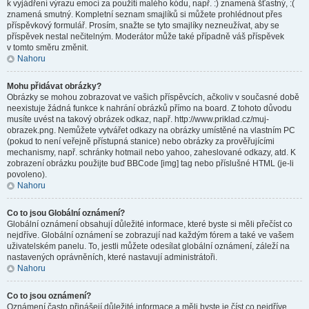
k vyjádření výrazu emocí za použití malého kódu, např. :) znamená šťastný, :(
znamená smutný. Kompletní seznam smajlíků si můžete prohlédnout přes
příspěvkový formulář. Prosím, snažte se tyto smajlíky nezneužívat, aby se
příspěvek nestal nečitelným. Moderátor může také případně váš příspěvek
v tomto směru změnit.
Nahoru
Mohu přidávat obrázky?
Obrázky se mohou zobrazovat ve vašich příspěvcích, ačkoliv v současné době
neexistuje žádná funkce k nahrání obrázků přímo na board. Z tohoto důvodu
musíte uvést na takový obrázek odkaz, např. http://www.priklad.cz/muj-
obrazek.png. Nemůžete vytvářet odkazy na obrázky umístěné na vlastním PC
(pokud to není veřejně přístupná stanice) nebo obrázky za prověřujícími
mechanismy, např. schránky hotmail nebo yahoo, zaheslované odkazy, atd. K
zobrazení obrázku použijte buď BBCode [img] tag nebo příslušné HTML (je-li
povoleno).
Nahoru
Co to jsou Globální oznámení?
Globální oznámení obsahují důležité informace, které byste si měli přečíst co
nejdříve. Globální oznámení se zobrazují nad každým fórem a také ve vašem
uživatelském panelu. To, jestli můžete odesílat globální oznámení, záleží na
nastavených oprávněních, které nastavují administrátoři.
Nahoru
Co to jsou oznámení?
Oznámení často přinášejí důležité informace a měli byste je číst co nejdříve.