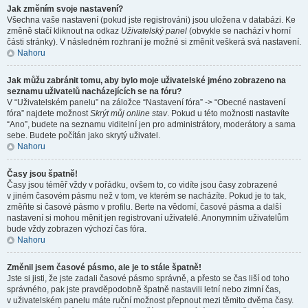
Jak změním svoje nastavení?
Všechna vaše nastavení (pokud jste registrováni) jsou uložena v databázi. Ke
změně stačí kliknout na odkaz
Uživatelský panel
(obvykle se nachází v horní
části stránky). V následném rozhraní je možné si změnit veškerá svá nastavení.
Nahoru
Jak můžu zabránit tomu, aby bylo moje uživatelské jméno zobrazeno na
seznamu uživatelů nacházejících se na fóru?
V “Uživatelském panelu” na záložce “Nastavení fóra” -> “Obecné nastavení
fóra” najdete možnost
Skrýt můj online stav
. Pokud u této možnosti nastavíte
“Ano”, budete na seznamu viditelní jen pro administrátory, moderátory a sama
sebe. Budete počítán jako skrytý uživatel.
Nahoru
Časy jsou špatně!
Časy jsou téměř vždy v pořádku, ovšem to, co vidíte jsou časy zobrazené
v jiném časovém pásmu než v tom, ve kterém se nacházíte. Pokud je to tak,
změňte si časové pásmo v profilu. Berte na vědomí, časové pásma a další
nastavení si mohou měnit jen registrovaní uživatelé. Anonymním uživatelům
bude vždy zobrazen výchozí čas fóra.
Nahoru
Změnil jsem časové pásmo, ale je to stále špatně!
Jste si jisti, že jste zadali časové pásmo správně, a přesto se čas liší od toho
správného, pak jste pravděpodobně špatně nastavili letní nebo zimní čas,
v uživatelském panelu máte ruční možnost přepnout mezi těmito dvěma časy.