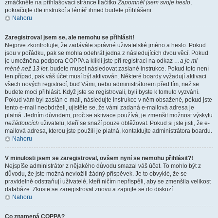
zmáčkněte na přihlašovací stránce tlačítko
Zapomněl jsem svoje heslo
,
pokračujte dle instrukcí a téměř ihned budete přihlášeni.
Nahoru
Zaregistroval jsem se, ale nemohu se přihlásit!
Nejprve zkontrolujte, že zadáváte správné uživatelské jméno a heslo. Pokud
jsou v pořádku, pak se mohla odehrát jedna z následujících dvou věcí. Pokud
je umožněna podpora COPPA a klikli jste při registraci na odkaz
…a je mi
méně než 13 let
, budete muset následovat zaslané instrukce. Pokud toto není
ten případ, pak váš účet musí být aktivován. Některé boardy vyžadují aktivaci
všech nových registrací, buď Vámi, nebo administrátorem před tím, než se
budete moci přihlásit. Když jste se registrovali, byli byste k tomuto vyzváni.
Pokud vám byl zaslán e-mail, následujte instrukce v něm obsažené, pokud jste
tento e-mail neobdrželi, ujistěte se, že vámi zadaná e-mailová adresa je
platná. Jedním důvodem, proč se aktivace používá, je zmenšit možnost výskytu
nežádoucích
uživatelů, kteří se snaží pouze obtěžovat. Pokud si jste jisti, že e-
mailová adresa, kterou jste použili je platná, kontaktujte administrátora boardu.
Nahoru
V minulosti jsem se zaregistroval, ovšem nyní se nemohu přihlásit?!
Nejspíše administrátor z nějakého důvodu smazal váš účet. To mohlo být z
důvodu, že jste možná nevložili žádný příspěvek. Je to obvyklé, že se
pravidelně odstraňují uživatelé, kteří ničím nepřispěli, aby se zmenšila velikost
databáze. Zkuste se zaregistrovat znovu a zapojte se do diskuzí.
Nahoru
Co znamená COPPA?