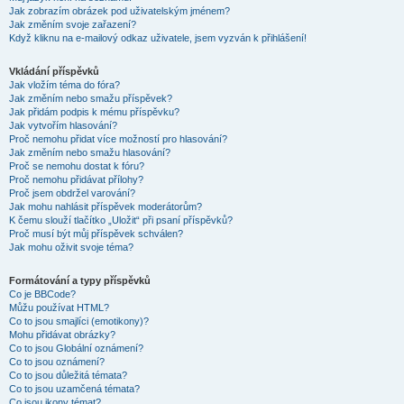
Jak zobrazím obrázek pod uživatelským jménem?
Jak změním svoje zařazení?
Když kliknu na e-mailový odkaz uživatele, jsem vyzván k přihlášení!
Vkládání příspěvků
Jak vložím téma do fóra?
Jak změním nebo smažu příspěvek?
Jak přidám podpis k mému příspěvku?
Jak vytvořím hlasování?
Proč nemohu přidat více možností pro hlasování?
Jak změním nebo smažu hlasování?
Proč se nemohu dostat k fóru?
Proč nemohu přidávat přílohy?
Proč jsem obdržel varování?
Jak mohu nahlásit příspěvek moderátorům?
K čemu slouží tlačítko „Uložit“ při psaní příspěvků?
Proč musí být můj příspěvek schválen?
Jak mohu oživit svoje téma?
Formátování a typy příspěvků
Co je BBCode?
Můžu používat HTML?
Co to jsou smajlíci (emotikony)?
Mohu přidávat obrázky?
Co to jsou Globální oznámení?
Co to jsou oznámení?
Co to jsou důležitá témata?
Co to jsou uzamčená témata?
Co jsou ikony témat?