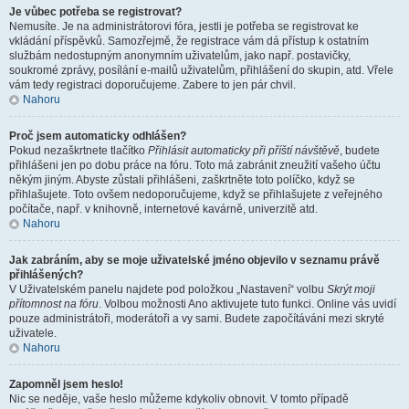
Je vůbec potřeba se registrovat?
Nemusíte. Je na administrátorovi fóra, jestli je potřeba se registrovat ke
vkládání příspěvků. Samozřejmě, že registrace vám dá přístup k ostatním
službám nedostupným anonymním uživatelům, jako např. postavičky,
soukromé zprávy, posílání e-mailů uživatelům, přihlášení do skupin, atd. Vřele
vám tedy registraci doporučujeme. Zabere to jen pár chvil.
Nahoru
Proč jsem automaticky odhlášen?
Pokud nezaškrtnete tlačítko
Přihlásit automaticky při příští návštěvě
, budete
přihlášeni jen po dobu práce na fóru. Toto má zabránit zneužití vašeho účtu
někým jiným. Abyste zůstali přihlášeni, zaškrtněte toto políčko, když se
přihlašujete. Toto ovšem nedoporučujeme, když se přihlašujete z veřejného
počítače, např. v knihovně, internetové kavárně, univerzitě atd.
Nahoru
Jak zabráním, aby se moje uživatelské jméno objevilo v seznamu právě
přihlášených?
V Uživatelském panelu najdete pod položkou „Nastavení“ volbu
Skrýt moji
přítomnost na fóru
. Volbou možnosti
Ano
aktivujete tuto funkci. Online vás uvidí
pouze administrátoři, moderátoři a vy sami. Budete započítáváni mezi skryté
uživatele.
Nahoru
Zapomněl jsem heslo!
Nic se neděje, vaše heslo můžeme kdykoliv obnovit. V tomto případě