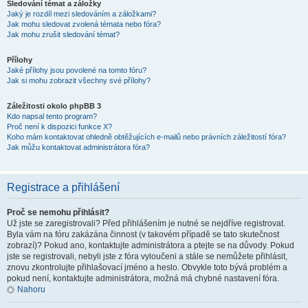
Sledování témat a záložky
Jaký je rozdíl mezi sledováním a záložkami?
Jak mohu sledovat zvolená témata nebo fóra?
Jak mohu zrušit sledování témat?
Přílohy
Jaké přílohy jsou povolené na tomto fóru?
Jak si mohu zobrazit všechny své přílohy?
Záležitosti okolo phpBB 3
Kdo napsal tento program?
Proč není k dispozici funkce X?
Koho mám kontaktovat ohledně obtěžujících e-mailů nebo právních záležitostí fóra?
Jak můžu kontaktovat administrátora fóra?
Registrace a přihlášení
Proč se nemohu přihlásit?
Už jste se zaregistrovali? Před přihlášením je nutné se nejdříve registrovat.
Byla vám na fóru zakázána činnost (v takovém případě se tato skutečnost
zobrazí)? Pokud ano, kontaktujte administrátora a ptejte se na důvody. Pokud
jste se registrovali, nebyli jste z fóra vyloučeni a stále se nemůžete přihlásit,
znovu zkontrolujte přihlašovací jméno a heslo. Obvykle toto bývá problém a
pokud není, kontaktujte administrátora, možná má chybné nastavení fóra.
Nahoru