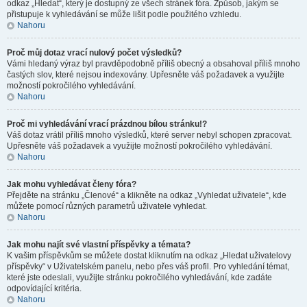
odkaz „Hledat“, který je dostupný ze všech stránek fóra. Způsob, jakým se
přistupuje k vyhledávání se může lišit podle použitého vzhledu.
Nahoru
Proč můj dotaz vrací nulový počet výsledků?
Vámi hledaný výraz byl pravděpodobně příliš obecný a obsahoval příliš mnoho
častých slov, které nejsou indexovány. Upřesněte váš požadavek a využijte
možností pokročilého vyhledávání.
Nahoru
Proč mi vyhledávání vrací prázdnou bílou stránku!?
Váš dotaz vrátil příliš mnoho výsledků, které server nebyl schopen zpracovat.
Upřesněte váš požadavek a využijte možností pokročilého vyhledávání.
Nahoru
Jak mohu vyhledávat členy fóra?
Přejděte na stránku „Členové“ a klikněte na odkaz „Vyhledat uživatele“, kde
můžete pomocí různých parametrů uživatele vyhledat.
Nahoru
Jak mohu najít své vlastní příspěvky a témata?
K vašim příspěvkům se můžete dostat kliknutím na odkaz „Hledat uživatelovy
příspěvky“ v Uživatelském panelu, nebo přes váš profil. Pro vyhledání témat,
které jste odeslali, využijte stránku pokročilého vyhledávání, kde zadáte
odpovídající kritéria.
Nahoru