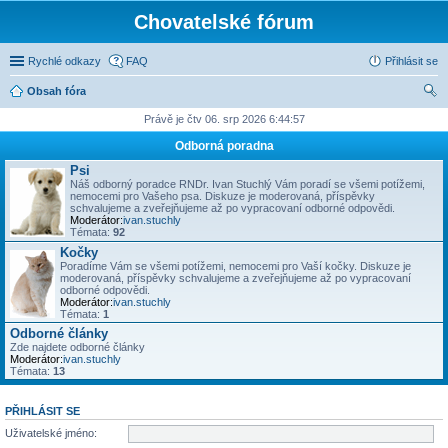
Chovatelské fórum
Rychlé odkazy
FAQ
Přihlásit se
Obsah fóra
led
Právě je čtv 06. srp 2026 6:44:57
at
Odborná poradna
Psi
Náš odborný poradce RNDr. Ivan Stuchlý Vám poradí se všemi potížemi,
nemocemi pro Vašeho psa. Diskuze je moderovaná, příspěvky
schvalujeme a zveřejňujeme až po vypracovaní odborné odpovědi.
Moderátor:
ivan.stuchly
Témata:
92
Kočky
Poradíme Vám se všemi potížemi, nemocemi pro Vaší kočky. Diskuze je
moderovaná, příspěvky schvalujeme a zveřejňujeme až po vypracovaní
odborné odpovědi.
Moderátor:
ivan.stuchly
Témata:
1
Odborné články
Zde najdete odborné články
Moderátor:
ivan.stuchly
Témata:
13
PŘIHLÁSIT SE
Uživatelské jméno: