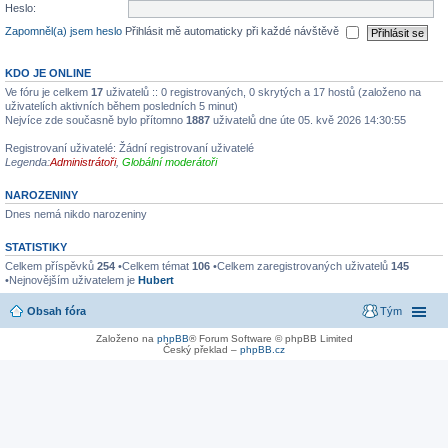
Heslo:
Zapomněl(a) jsem heslo
Přihlásit mě automaticky při každé návštěvě
KDO JE ONLINE
Ve fóru je celkem
17
uživatelů :: 0 registrovaných, 0 skrytých a 17 hostů (založeno na
uživatelích aktivních během posledních 5 minut)
Nejvíce zde současně bylo přítomno
1887
uživatelů dne úte 05. kvě 2026 14:30:55
Registrovaní uživatelé: Žádní registrovaní uživatelé
Legenda:
Administrátoři
,
Globální moderátoři
NAROZENINY
Dnes nemá nikdo narozeniny
STATISTIKY
Celkem příspěvků
254
•Celkem témat
106
•Celkem zaregistrovaných uživatelů
145
•Nejnovějším uživatelem je
Hubert
Obsah fóra
Tým
Založeno na
phpBB
® Forum Software © phpBB Limited
Český překlad –
phpBB.cz